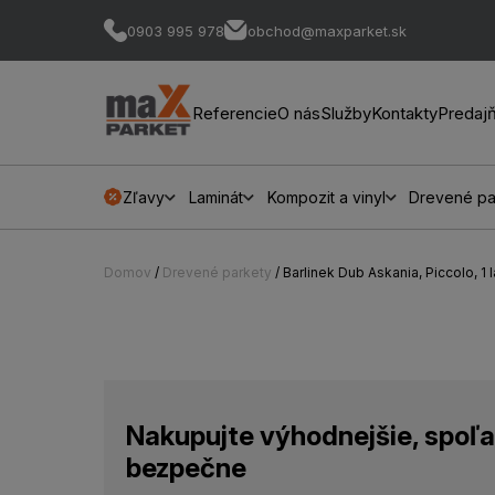
0903 995 978
obchod@maxparket.sk
Referencie
O nás
Služby
Kontakty
Predaj
Zľavy
Laminát
Kompozit a vinyl
Drevené pa
Domov
/
Drevené parkety
/ Barlinek Dub Askania, Piccolo, 1
Nakupujte výhodnejšie, spoľa
bezpečne