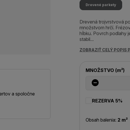
Drevené parkety
Drevená trojvrstvová po
množstvom hrčí. Frézov
hĺbku. Povrch podlahy 
stabil...
ZOBRAZIŤ CELÝ POPIS
MNOŽSTVO
(
m²
)
ertov a spoločne
REZERVA 5%
Obsah balenia:
2 m²