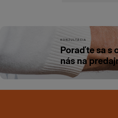
KONZULTÁCIA
Poraďte sa s
nás na predajn