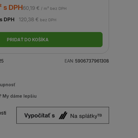
² s DPH
60,19 €
/ m² bez DPH
s DPH
120,38 €
bez DPH
PRIDAŤ DO KOŠÍKA
25
EAN:
5906737961308
tupnosť
u? My dáme lepšiu
sti