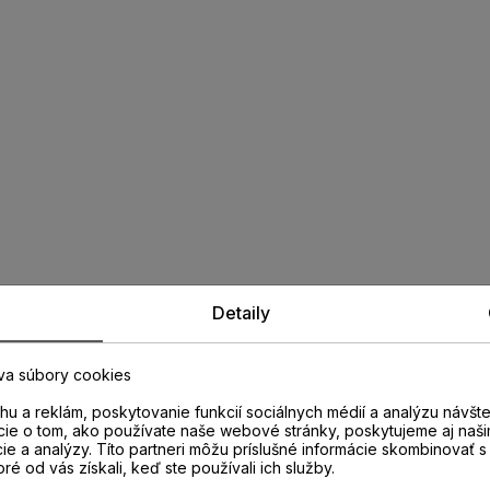
Detaily
va súbory cookies
u a reklám, poskytovanie funkcií sociálnych médií a analýzu návšt
cie o tom, ako používate naše webové stránky, poskytujeme aj naši
cie a analýzy. Títo partneri môžu príslušné informácie skombinovať s 
oré od vás získali, keď ste používali ich služby.