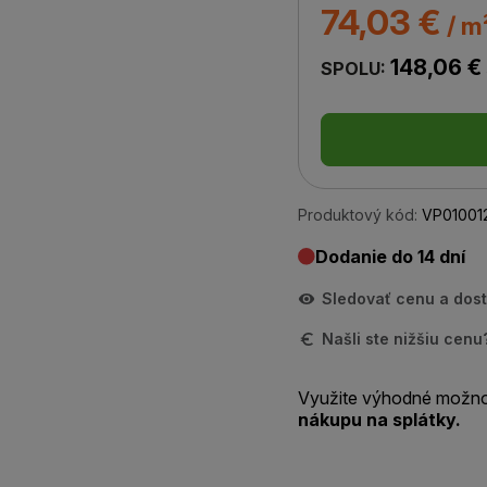
74,03 €
/ m
148,06 €
SPOLU:
Produktový kód:
VP01001
Dodanie do 14 dní
Sledovať cenu a dos
Našli ste nižšiu cen
Využite výhodné možno
nákupu na splátky.