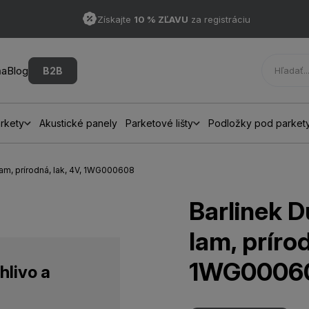
Získajte
10 % ZĽAVU
za registráciu
ňa
Blog
B2B
rkety
Akustické panely
Parketové lišty
Podložky pod parket
 lam, prírodná, lak, 4V, 1WG000608
Barlinek D
lam, prírod
1WG0006
hlivo a