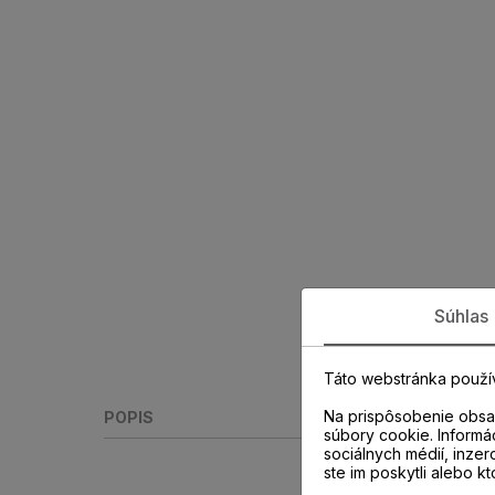
Súhlas
Táto webstránka použí
Na prispôsobenie obsah
POPIS
súbory cookie. Informá
sociálnych médií, inzer
ste im poskytli alebo kt