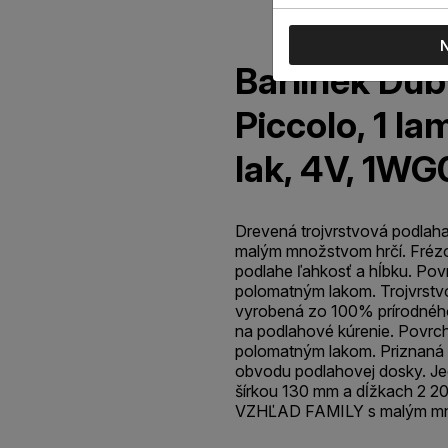
Barlinek Dub
Piccolo, 1 la
lak, 4V, 1W
Drevená trojvrstvová podlaha
malým množstvom hrčí. Fréz
podlahe ľahkosť a hĺbku. Pov
polomatným lakom. Trojvrstvo
vyrobená zo 100% prírodnéh
na podlahové kúrenie. Povrch
polomatným lakom. Priznaná 
obvodu podlahovej dosky. 
šírkou 130 mm a dĺžkach 2 
VZHĽAD FAMILY s malým mn