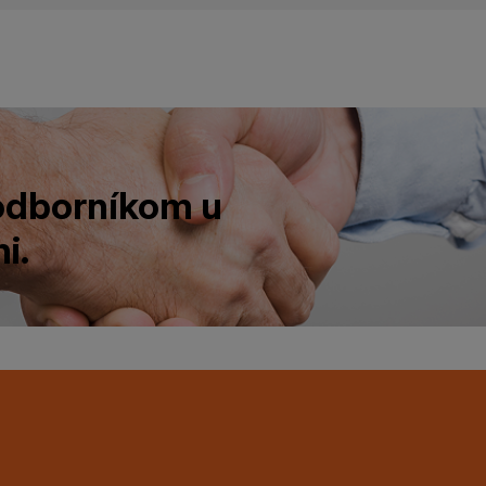
 odborníkom u
i.