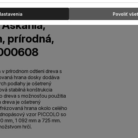
Nastavenia
Povoliť vše
 Askania,
m, prírodná,
G000608
 v prírodnom odtieni dreva s
ovaná hrana dosky dodáva
rch podlahy je ošetrený
vá stabilná konštrukcia
o dreva s možnosťou použitia
 dreva je ošetrený
frézovaná hrana okolo celého
Jednopásový vzor PICCOLO so
200 mm, 1 092 mm a 725 mm.
ožstvom hrčí.