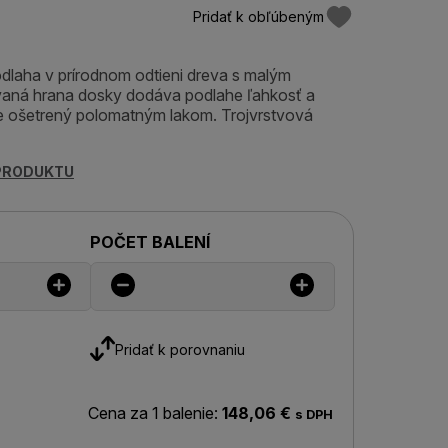
Pridať k obľúbeným
dlaha v prírodnom odtieni dreva s malým
aná hrana dosky dodáva podlahe ľahkosť a
je ošetrený polomatným lakom. Trojvrstvová
 PRODUKTU
POČET BALENÍ
Pridať k porovnaniu
Cena za 1 balenie:
148,06 €
s DPH