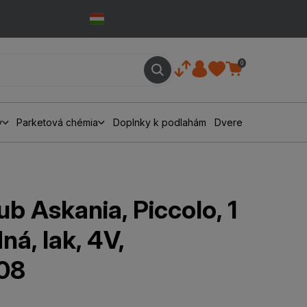
0
y
Parketová chémia
Doplnky k podlahám
Dvere
ub Askania, Piccolo, 1
ná, lak, 4V,
08