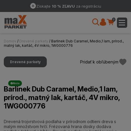
Získajte
10 % ZĽAVU
za registráciu
0
Domov
/
Drevené parkety
/ Barlinek Dub Caramel, Medio,1 lam, prírod.,
matný lak, kartáč, 4V mikro, 1WG000776
Pridať k obľúbeným
Drevené parkety
Akcia
Barlinek Dub Caramel, Medio,1 lam,
prírod., matný lak, kartáč, 4V mikro,
1WG000776
Drevená trojvrstvová podlaha v prírodnom odtieni dreva s
malým množstvom hrčí. Frézovaná hrana dosky dodáva