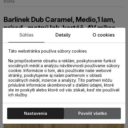
POPIS
Barlinek Dub Caramel, Medio,1 lam,
prírod., matný lak, kartáč, 4V mikro,
Súhlas
Detaily
O cookies
1WG000776
Drevená trojvrstvová podlaha v prírodnom odtieni dreva s
Táto webstránka používa súbory cookies
malým množstvom hrčí. Frézovaná hrana dosky dodáva
podlahe ľahkosť a hĺbku. Povrch podlahy je kartáčovaný a
Na prispôsobenie obsahu a reklám, poskytovanie funkcií
sociálnych médií a analýzu návštevnosti používame súbory
ošetrený matným lakom. Trojvrstvová stabilná konštrukcia
cookie. Informácie o tom, ako používate naše webové
vyrobená zo 100% prírodného dreva s možnosťou
stránky, poskytujeme aj našim partnerom v oblasti
použitia na podlahové kúrenie. Povrch dreva je ošetrený
sociálnych médií, inzercie a analýzy. Títo partneri môžu
matným lakom. Kartáčovaný povrch. Priznaná frézovaná
príslušné informácie skombinovať s ďalšími údajmi, ktoré
mikro hrana okolo celého obvodu podlahovej dosky.
ste im poskytli alebo ktoré od vás získali, keď ste používali
Jednopásový vzor MEDIO so šírkou 155 mm a dĺžkou 2
ich služby.
200 mm. VZHĽAD FAMILY s malým množstvom hrčí.
Nastavenia
Povoliť všetko