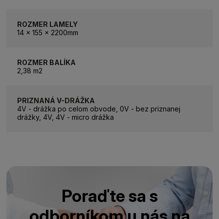
ROZMER LAMELY
14 x 155 x 2200mm
ROZMER BALÍKA
2,38 m2
PRIZNANÁ V-DRÁŽKA
4V - drážka po celom obvode, 0V - bez priznanej
drážky, 4V, 4V - micro drážka
Poraďte sa s
odborníkom u nás na