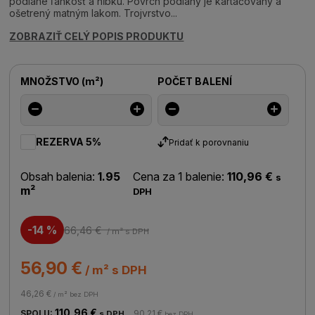
podlahe ľahkosť a hĺbku. Povrch podlahy je kartáčovaný a
ošetrený matným lakom. Trojvrstvo...
ZOBRAZIŤ CELÝ POPIS PRODUKTU
MNOŽSTVO
(
m²
)
POČET BALENÍ
REZERVA 5%
Pridať k porovnaniu
Obsah balenia:
1.95
Cena za 1 balenie:
110,96 €
s
m²
DPH
-14 %
66,46 €
/ m²
s DPH
56,90 €
/ m² s DPH
46,26 €
/ m² bez DPH
110,96 €
SPOLU:
90,21 €
s DPH
bez DPH