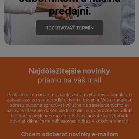
predajni.
REZERVOVAŤ TERMÍN
Najdôležitejšie novinky
priamo na váš mail
Prihláste sa na odber noviniek, akcií a výhodných ponúk pre
zákazníkov zo sveta podláh, dverí a bývania. Vašu e-mailovú
adresu budeme spracúvať výlučne na zasielanie týchto e-
mailov. Prihlásenie dokončíte kliknutím na potvrdzovací odkaz,
ktorý vám pošleme e-mailom. Súhlas môžete kedykoľvek
odvolať kliknutím na odhlasovací odkaz v každom e-maile.
Chcem odoberať novinky e-mailom