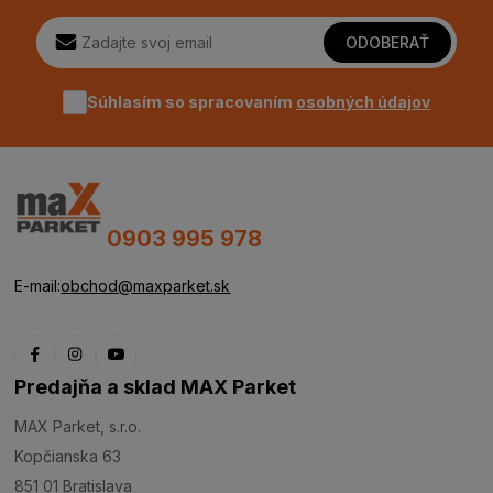
ODOBERAŤ
Súhlasím so spracovaním
osobných údajov
0903 995 978
E-mail:
obchod@maxparket.sk
Predajňa a sklad MAX Parket
MAX Parket, s.r.o.
Kopčianska 63
851 01 Bratislava