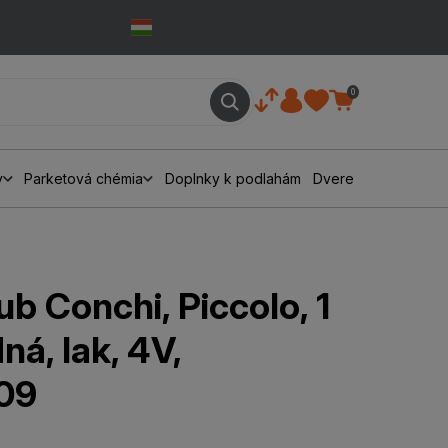
0
y
Parketová chémia
Doplnky k podlahám
Dvere
ub Conchi, Piccolo, 1
ná, lak, 4V,
09