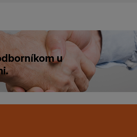
 odborníkom u
i.