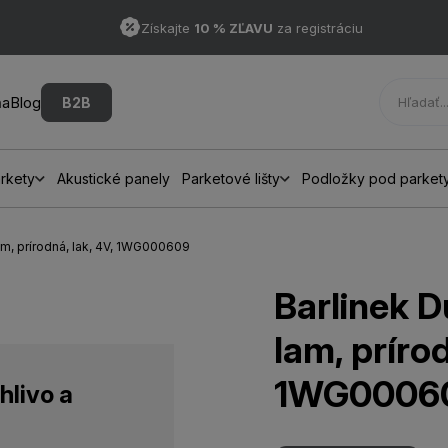
Získajte
10 % ZĽAVU
za registráciu
ňa
Blog
B2B
rkety
Akustické panely
Parketové lišty
Podložky pod parket
lam, prírodná, lak, 4V, 1WG000609
Barlinek D
lam, prírod
1WG0006
hlivo a