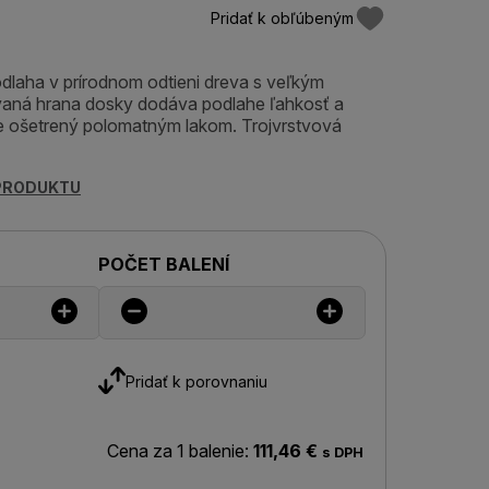
Pridať k obľúbeným
dlaha v prírodnom odtieni dreva s veľkým
aná hrana dosky dodáva podlahe ľahkosť a
je ošetrený polomatným lakom. Trojvrstvová
 PRODUKTU
POČET BALENÍ
Pridať k porovnaniu
Cena za 1 balenie:
111,46 €
s DPH