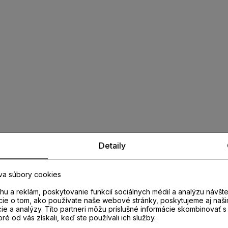
Detaily
va súbory cookies
u a reklám, poskytovanie funkcií sociálnych médií a analýzu návšt
cie o tom, ako používate naše webové stránky, poskytujeme aj naši
cie a analýzy. Títo partneri môžu príslušné informácie skombinovať s 
oré od vás získali, keď ste používali ich služby.