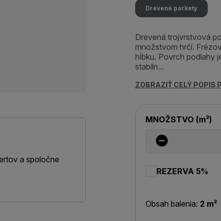
Drevené parkety
Drevená trojvrstvová po
množstvom hrčí. Frézov
hĺbku. Povrch podlahy 
stabiln...
ZOBRAZIŤ CELÝ POPIS
MNOŽSTVO
(
m²
)
ertov a spoločne
REZERVA 5%
Obsah balenia:
2 m²