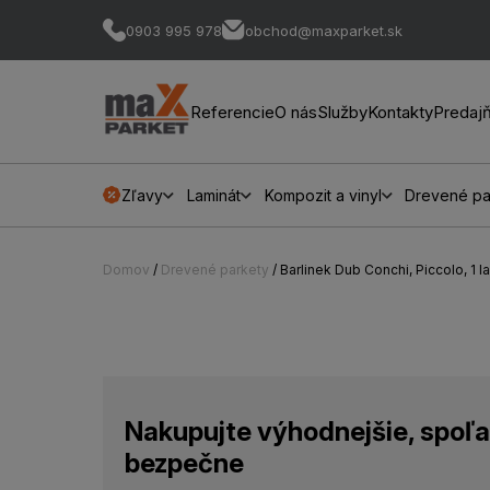
0903 995 978
obchod@maxparket.sk
Referencie
O nás
Služby
Kontakty
Predaj
Zľavy
Laminát
Kompozit a vinyl
Drevené pa
Domov
/
Drevené parkety
/ Barlinek Dub Conchi, Piccolo, 1 
Nakupujte výhodnejšie, spoľa
bezpečne