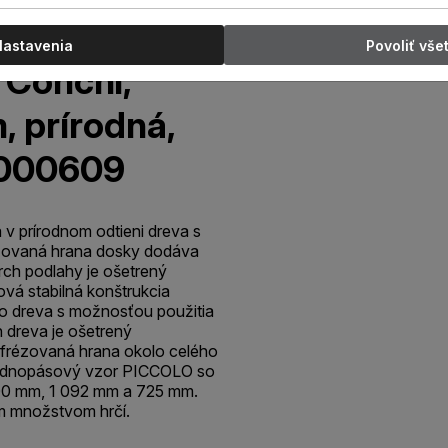
Nastavenia
Povoliť vše
 Conchi,
m, prírodná,
G000609
 v prírodnom odtieni dreva s
zovaná hrana dosky dodáva
rch podlahy je ošetrený
vá stabilná konštrukcia
o dreva s možnosťou použitia
 dreva je ošetrený
frézovaná hrana okolo celého
Jednopásový vzor PICCOLO so
200 mm, 1 092 mm a 725 mm.
množstvom hrčí.