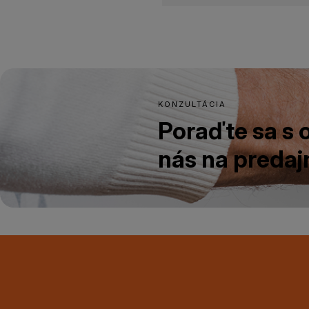
KONZULTÁCIA
Poraďte sa s
nás na predajn