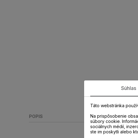
Súhlas
Táto webstránka použí
Na prispôsobenie obsah
POPIS
súbory cookie. Informá
sociálnych médií, inzer
ste im poskytli alebo kt