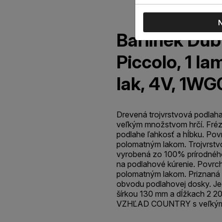
Barlinek Dub
Piccolo, 1 la
lak, 4V, 1W
Drevená trojvrstvová podlaha
veľkým množstvom hrčí. Fré
podlahe ľahkosť a hĺbku. Pov
polomatným lakom. Trojvrstvo
vyrobená zo 100% prírodnéh
na podlahové kúrenie. Povrch
polomatným lakom. Priznaná 
obvodu podlahovej dosky. 
šírkou 130 mm a dĺžkach 2 
VZHĽAD COUNTRY s veľkým 