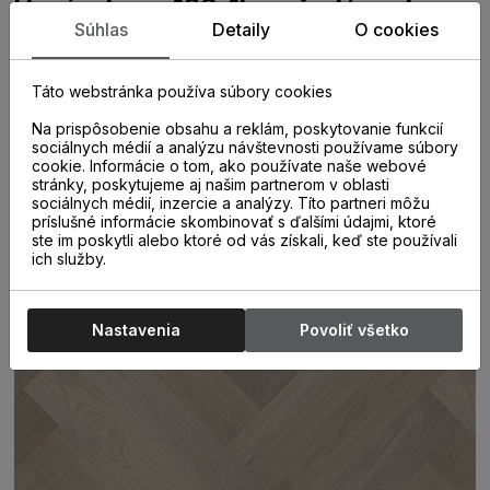
Herringbone 130, 1lam, šedá,mat.
Súhlas
Detaily
O cookies
lak,kartáč,4V,1WC000014
Drevená trojvrstvová dubová parketa so vzorom
Táto webstránka používa súbory cookies
stromčeka, ktorej hrany sú po celom obvode frézované a
Na prispôsobenie obsahu a reklám, poskytovanie funkcií
tvorí mikro škáry medzi jednotlivými dielmi. Povrch podlahy
sociálnych médií a analýzu návštevnosti používame súbory
s malým množstvom hrčí je kefovaný, farbený do svetlého
cookie. Informácie o tom, ako používate naše webové
odtieňa a ošetrený matným lakom.
stránky, poskytujeme aj našim partnerom v oblasti
sociálnych médií, inzercie a analýzy. Títo partneri môžu
príslušné informácie skombinovať s ďalšími údajmi, ktoré
ste im poskytli alebo ktoré od vás získali, keď ste používali
ich služby.
Nastavenia
Povoliť všetko