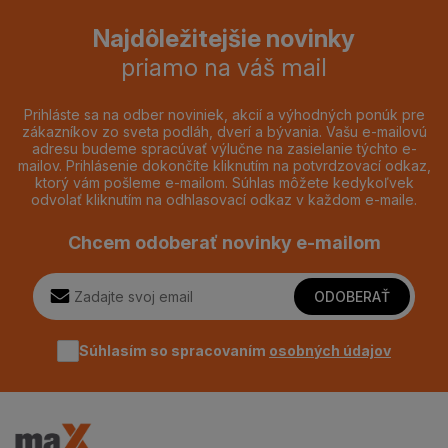
Najdôležitejšie novinky
priamo na váš mail
Prihláste sa na odber noviniek, akcií a výhodných ponúk pre
zákazníkov zo sveta podláh, dverí a bývania. Vašu e-mailovú
adresu budeme spracúvať výlučne na zasielanie týchto e-
mailov. Prihlásenie dokončíte kliknutím na potvrdzovací odkaz,
ktorý vám pošleme e-mailom. Súhlas môžete kedykoľvek
odvolať kliknutím na odhlasovací odkaz v každom e-maile.
Chcem odoberať novinky e-mailom
ODOBERAŤ
Súhlasím so spracovaním
osobných údajov