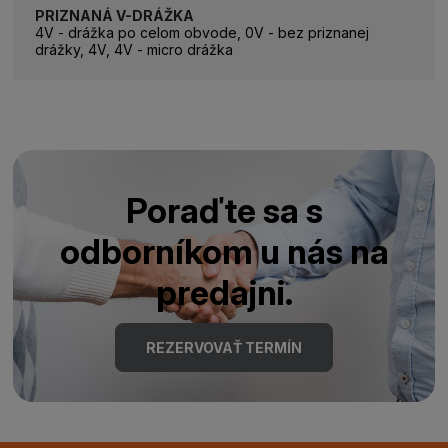
PRIZNANÁ V-DRÁŽKA
4V - drážka po celom obvode, 0V - bez priznanej
drážky, 4V, 4V - micro drážka
Poraďte sa s
odborníkom u nás na
predajni.
REZERVOVAŤ TERMÍN