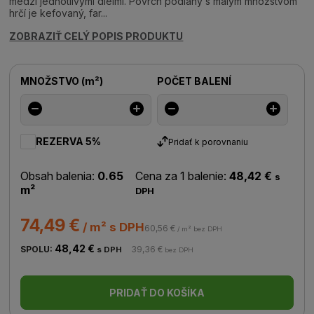
medzi jednotlivými dielmi. Povrch podlahy s malým množstvom
hrčí je kefovaný, far...
ZOBRAZIŤ CELÝ POPIS PRODUKTU
MNOŽSTVO
(
m²
)
POČET BALENÍ
REZERVA 5%
Pridať k porovnaniu
Obsah balenia:
0.65
Cena za 1 balenie:
48,42 €
s
m²
DPH
74,49 €
/ m² s DPH
60,56 €
/ m² bez DPH
48,42 €
SPOLU:
39,36 €
s DPH
bez DPH
PRIDAŤ DO KOŠÍKA