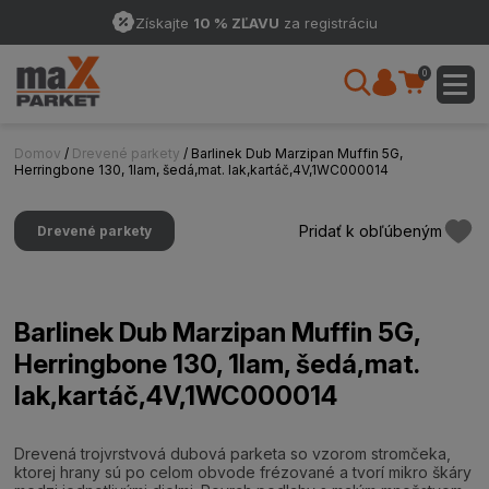
Získajte
10 % ZĽAVU
za registráciu
0
Domov
/
Drevené parkety
/ Barlinek Dub Marzipan Muffin 5G,
Herringbone 130, 1lam, šedá,mat. lak,kartáč,4V,1WC000014
Pridať k obľúbeným
Drevené parkety
Barlinek Dub Marzipan Muffin 5G,
Herringbone 130, 1lam, šedá,mat.
lak,kartáč,4V,1WC000014
Drevená trojvrstvová dubová parketa so vzorom stromčeka,
ktorej hrany sú po celom obvode frézované a tvorí mikro škáry