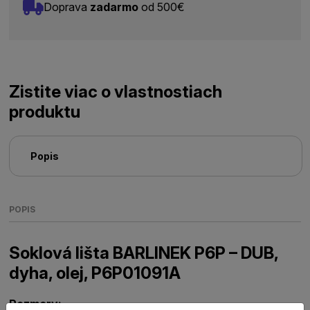
Doprava
zadarmo
od 500€
Zistite viac o vlastnostiach
produktu
Popis
POPIS
Soklová lišta BARLINEK P6P – DUB,
dyha, olej, P6P01091A
Rozmery: