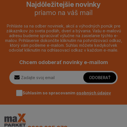
Najdôležitejšie novinky
priamo na váš mail
Prihláste sa na odber noviniek, akcií a výhodných ponúk pre
zákazníkov zo sveta podláh, dverí a bývania. Vašu e-mailovú
adresu budeme spracúvať výlučne na zasielanie týchto e-
mailov. Prihlásenie dokončíte kliknutím na potvrdzovací odkaz,
ktorý vám pošleme e-mailom. Súhlas môžete kedykoľvek
odvolať kliknutím na odhlasovací odkaz v každom e-maile.
Chcem odoberať novinky e-mailom
ODOBERAŤ
Súhlasím so spracovaním
osobných údajov