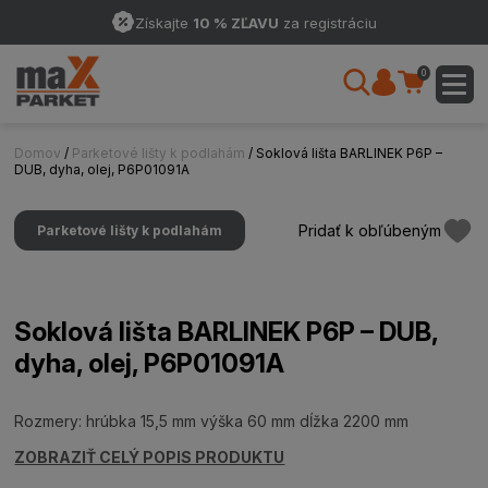
Získajte
10 % ZĽAVU
za registráciu
0
Domov
/
Parketové lišty k podlahám
/ Soklová lišta BARLINEK P6P –
DUB, dyha, olej, P6P01091A
Pridať k obľúbeným
Parketové lišty k podlahám
Soklová lišta BARLINEK P6P – DUB,
dyha, olej, P6P01091A
Rozmery: hrúbka 15,5 mm výška 60 mm dĺžka 2200 mm
ZOBRAZIŤ CELÝ POPIS PRODUKTU