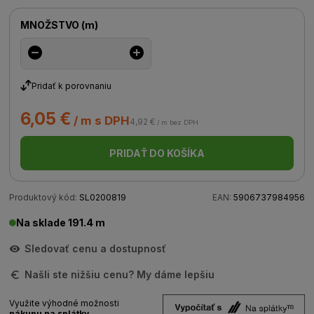
MNOŽSTVO
(
m
)
Pridať k porovnaniu
6,05 €
/ m s DPH
4,92 €
/ m bez DPH
PRIDAŤ DO KOŠÍKA
Produktový kód:
SL0200819
EAN:
5906737984956
Na sklade 191.4 m
Sledovať cenu a dostupnosť
Našli ste nižšiu cenu? My dáme lepšiu
Využite výhodné možnosti
nákupu na splátky.