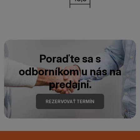
Poraďte sa s
odborníkom u nás na
predajni.
REZERVOVAŤ TERMÍN