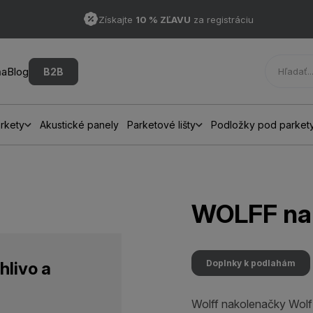
Získajte
10 % ZĽAVU
za registráciu
ňa
Blog
B2B
rkety
Akustické panely
Parketové lišty
Podložky pod parket
WOLFF nak
Doplnky k podlahám
hlivo a
Wolff nakolenačky Wolf