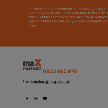
Prihláste sa na odber noviniek, akcií a výhodnýc
dverí a bývania. Vašu e-mailovú adresu budeme s
mailov. Prihlásenie dokončíte kliknutím na potvr
mailom. Súhlas môžete kedykoľvek odvolať klikn
maile.
0903 995 978
E-mail:
obchod@maxparket.sk