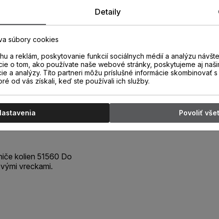
Detaily
va súbory cookies
u a reklám, poskytovanie funkcií sociálnych médií a analýzu návšt
cie o tom, ako používate naše webové stránky, poskytujeme aj naši
cie a analýzy. Títo partneri môžu príslušné informácie skombinovať s 
oré od vás získali, keď ste používali ich služby.
enačky,
Nastavenia
Povoliť vše
niče kolien 51560 Do
vými vreckami.