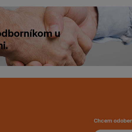
 odborníkom u
i.
Chcem odober