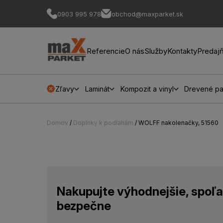
0903 995 978
obchod@maxparket.sk
Referencie
O nás
Služby
Kontakty
Predaj
Zľavy
Laminát
Kompozit a vinyl
Drevené pa
Domov
/
Doplnky k podlahám
/ WOLFF nakolenačky, 51560
Nakupujte výhodnejšie, spoľa
bezpečne