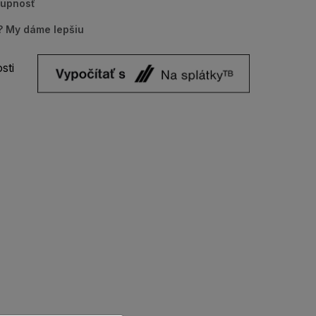
tupnosť
u? My dáme lepšiu
sti