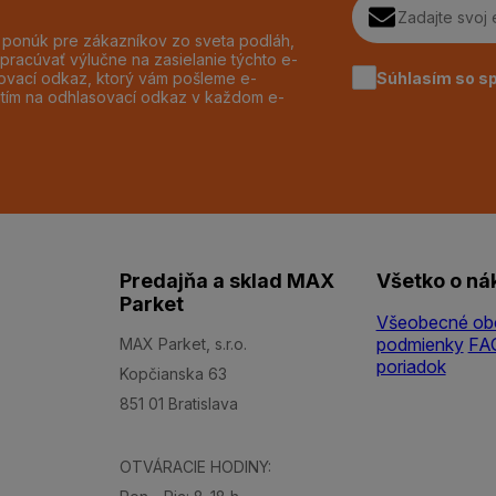
h ponúk pre zákazníkov zo sveta podláh,
pracúvať výlučne na zasielanie týchto e-
Súhlasím so s
dzovací odkaz, ktorý vám pošleme e-
utím na odhlasovací odkaz v každom e-
Predajňa a sklad MAX
Všetko o ná
Parket
Všeobecné ob
podmienky
FA
MAX Parket, s.r.o.
poriadok
Kopčianska 63
851 01 Bratislava
OTVÁRACIE HODINY: