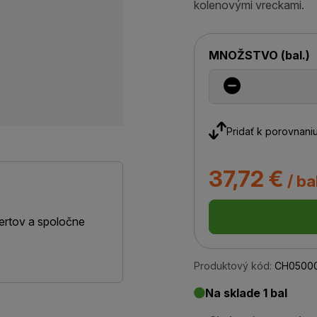
kolenovými vreckami.
MNOŽSTVO
(
bal.
)
Pridať k porovnani
37,72 €
/ ba
ertov a spoločne
Produktový kód:
CH05000
Na sklade 1 bal