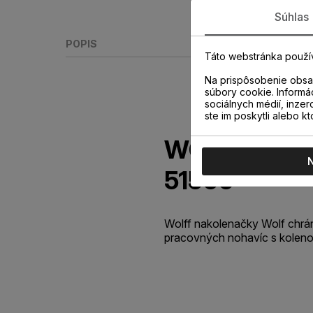
Súhlas
POPIS
Táto webstránka použí
Na prispôsobenie obsah
súbory cookie. Informá
sociálnych médií, inzer
ste im poskytli alebo kt
WOLFF nakol
51560
Wolff nakolenačky Wolf chrá
pracovných nohavíc s koleno