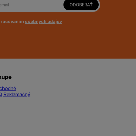
ODOBERAŤ
pracovaním
osobných údajov
kupe
chodné
Q
Reklamačný