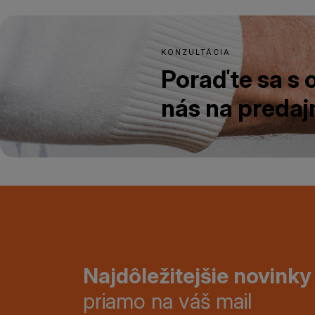
KONZULTÁCIA
Poraďte sa s
nás na predajn
Najdôležitejšie novinky
priamo na váš mail