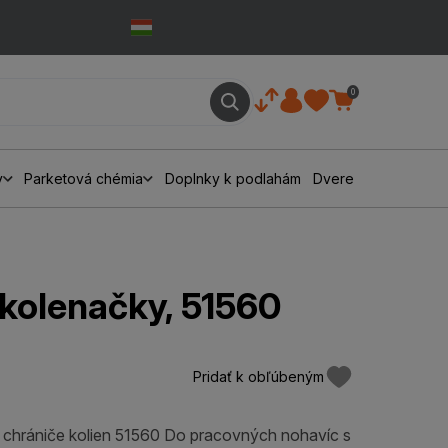
0
y
Parketová chémia
Doplnky k podlahám
Dvere
olenačky, 51560
Pridať k obľúbeným
 chrániče kolien 51560 Do pracovných nohavíc s