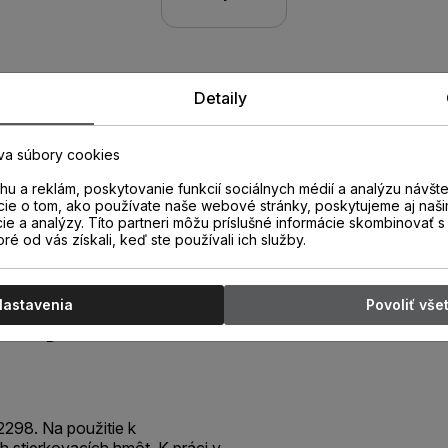
Detaily
va súbory cookies
u a reklám, poskytovanie funkcií sociálnych médií a analýzu návšt
cie o tom, ako používate naše webové stránky, poskytujeme aj naši
cie a analýzy. Títo partneri môžu príslušné informácie skombinovať s 
oré od vás získali, keď ste používali ich služby.
a veľká s
Nastavenia
Povoliť vše
u výškou,
298. Na použitie k
 stierkovacích hmôt. K práci v