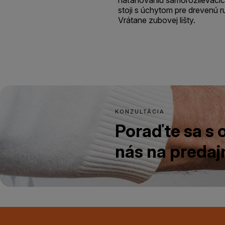
stoji s úchytom pre drevenú 
Vrátane zubovej lišty.
KONZULTÁCIA
Poraďte sa s
nás na predajn