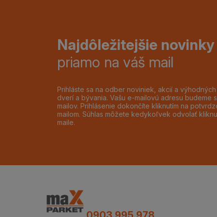
Najdôležitejšie novinky
priamo na váš mail
Prihláste sa na odber noviniek, akcií a výhodnýc
dverí a bývania. Vašu e-mailovú adresu budeme s
mailov. Prihlásenie dokončíte kliknutím na potvr
mailom. Súhlas môžete kedykoľvek odvolať klikn
maile.
0903 995 978