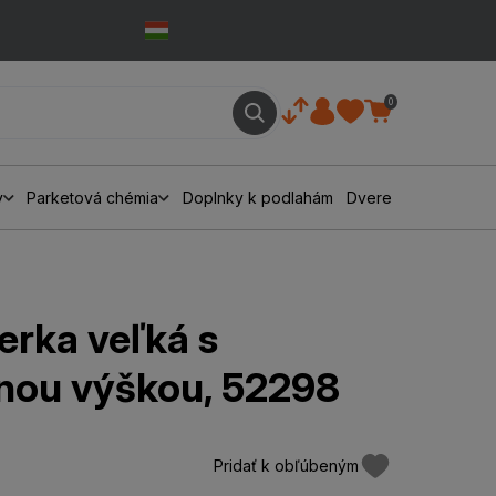
0
y
Parketová chémia
Doplnky k podlahám
Dvere
erka veľká s
ľnou výškou, 52298
Pridať k obľúbeným