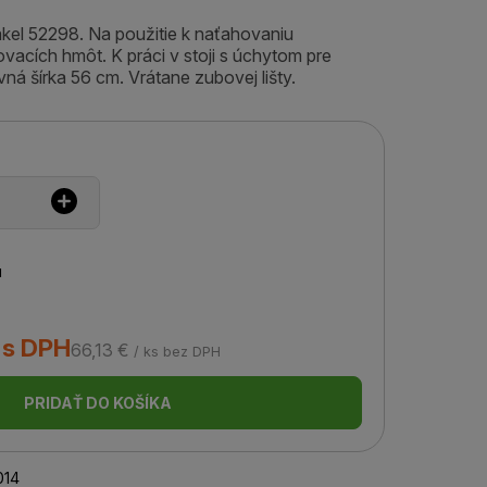
kel 52298. Na použitie k naťahovaniu
ovacích hmôt. K práci v stoji s úchytom pre
ná šírka 56 cm. Vrátane zubovej lišty.
u
 s DPH
66,13 €
/ ks bez DPH
PRIDAŤ DO KOŠÍKA
14