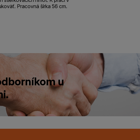
rukoväť. Pracovná šírka 56 cm.
 odborníkom u
i.