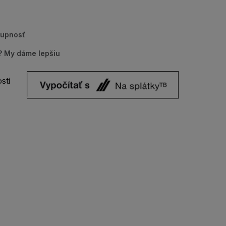
tupnosť
u? My dáme lepšiu
sti