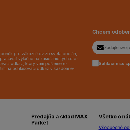
Chcem odober
h ponúk pre zákazníkov zo sveta podláh,
pracúvať výlučne na zasielanie týchto e-
Súhlasím so s
dzovací odkaz, ktorý vám pošleme e-
utím na odhlasovací odkaz v každom e-
Predajňa a sklad MAX
Všetko o ná
Parket
Všeobecné ob