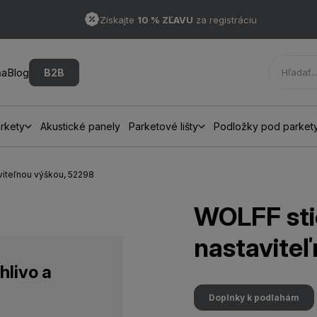
Získajte
10 % ZĽAVU
za registráciu
ňa
Blog
B2B
rkety
Akustické panely
Parketové lišty
Podložky pod parket
viteľnou výškou, 52298
WOLFF sti
nastavite
hlivo a
Doplnky k podlahám