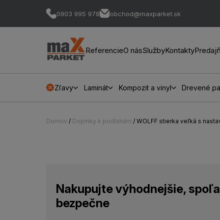
0903 995 978
obchod@maxparket.sk
Referencie
O nás
Služby
Kontakty
Predaj
Zľavy
Laminát
Kompozit a vinyl
Drevené pa
Domov
/
Doplnky k podlahám
/ WOLFF stierka veľká s nasta
Nakupujte výhodnejšie, spoľa
bezpečne