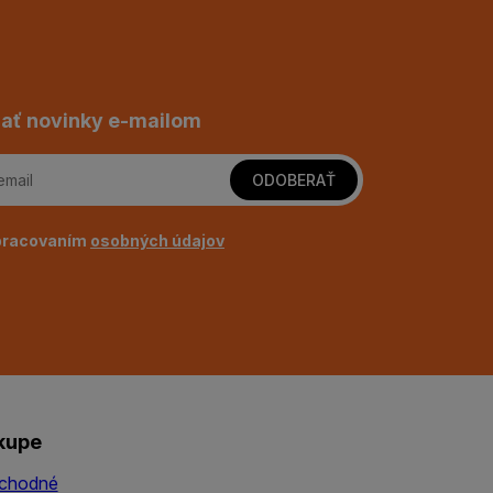
ať novinky e-mailom
ODOBERAŤ
pracovaním
osobných údajov
kupe
chodné