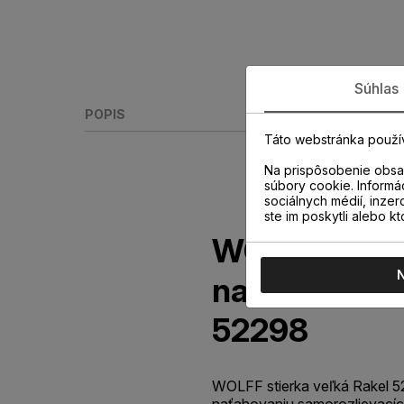
Súhlas
POPIS
Táto webstránka použí
Na prispôsobenie obsah
súbory cookie. Informá
sociálnych médií, inzer
ste im poskytli alebo kt
WOLFF stierk
nastaviteľno
52298
WOLFF stierka veľká Rakel 52
naťahovaniu samorozlievacích