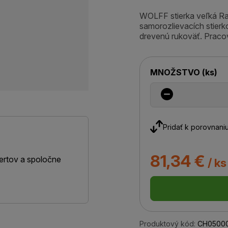
WOLFF stierka veľká Ra
samorozlievacích stierk
drevenú rukoväť. Pracov
MNOŽSTVO
(
ks
)
Pridať k porovnani
81,34 €
ertov a spoločne
/ ks
Produktový kód:
CH05000