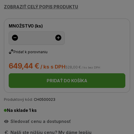
ZOBRAZIŤ CELÝ POPIS PRODUKTU
MNOŽSTVO
(
ks
)
Pridať k porovnaniu
649,44 €
/ ks s DPH
528,00 €
/ ks bez DPH
PRIDAŤ DO KOŠÍKA
Produktový kód:
CH0500023
Na sklade 1 ks
Sledovať cenu a dostupnosť
Našli ste nižšiu cenu? My dáme lepšiu