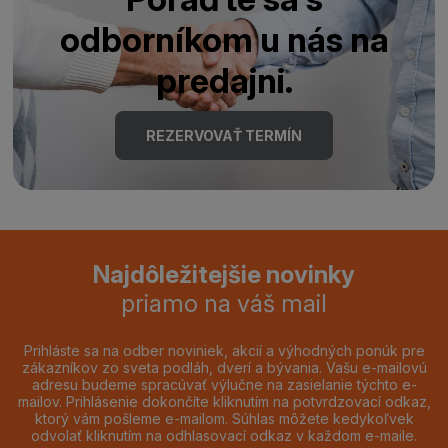
odborníkom u nás na
predajni.
REZERVOVAŤ TERMÍN
Najdôležitejšie novinky
priamo na váš mail
Prihláste sa na odber noviniek, akcií a výhodných ponúk pre
zákazníkov zo sveta podláh, dverí a bývania. Vašu e-mailovú
adresu budeme spracúvať výlučne na zasielanie týchto e-
mailov. Prihlásenie dokončíte kliknutím na potvrdzovací odkaz,
ktorý vám pošleme e-mailom. Súhlas môžete kedykoľvek
odvolať kliknutím na odhlasovací odkaz v každom e-maile.