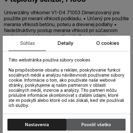
Univerzálny vlhkomer V1-D4 71053 Dimenzovaný pre
použitie pri meraní vlhkosti podkladu. • Určený pre použitie
merania vlhkosti betónu, poteru a drevenej podlahy •
Nedeštruktívny postup merania vlhkosti pri súčasnom
zachovaní vysokej presnosti výsledkov merania •
Výsledky merania v reálnom čase na veľmi dobre
Súhlas
Detaily
O cookies
čitateľnom dispeji • Vhodný pre predbežné meranie
zralosti stavebných hmôt pre pokládku pri CM meraní •
Meranie RF je možné pri použití určeného teplotného
Táto webstránka používa súbory cookies
snímača
Na prispôsobenie obsahu a reklám, poskytovanie funkcií
sociálnych médií a analýzu návštevnosti používame súbory
cookie. Informácie o tom, ako používate naše webové
stránky, poskytujeme aj našim partnerom v oblasti
sociálnych médií, inzercie a analýzy. Títo partneri môžu
príslušné informácie skombinovať s ďalšími údajmi, ktoré
ste im poskytli alebo ktoré od vás získali, keď ste používali
ich služby.
Nastavenia
Povoliť všetko