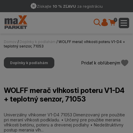
Získajte
10 % ZĽAVU
za registráciu
0
Domov
/
Doplnky k podlahám
/ WOLFF merač vlhkosti poteru V1-D4 +
teplotný senzor, 71053
Pridať k obľúbeným
Doplnky k podlahám
WOLFF merač vlhkosti poteru V1-D4
+ teplotný senzor, 71053
Univerzálny vlhkomer V1-D4 71053 Dimenzovaný pre použitie
pri meraní vlhkosti podkladu. • Určený pre použitie merania
vlhkosti betónu, poteru a drevenej podlahy • Nedeštruktívny
postup merania vlh...