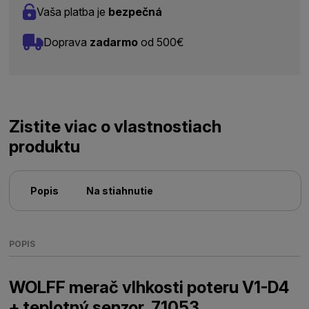
Vaša platba je
bezpečná
Doprava
zadarmo
od 500€
Zistite viac o vlastnostiach
produktu
Popis
Na stiahnutie
POPIS
WOLFF merač vlhkosti poteru V1-D4
+ teplotný senzor, 71053