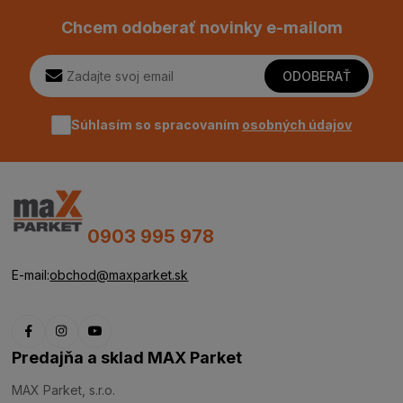
Chcem odoberať novinky e-mailom
ODOBERAŤ
Súhlasím so spracovaním
osobných údajov
0903 995 978
E-mail:
obchod@maxparket.sk
Predajňa a sklad MAX Parket
MAX Parket, s.r.o.