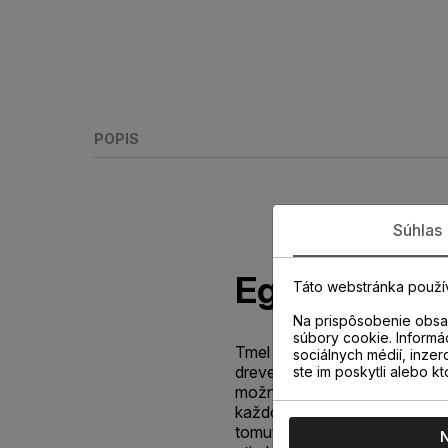
POPIS
Súhlas
Egger Click 
Táto webstránka použí
Na prispôsobenie obsah
súbory cookie. Informá
Tmel Clickguard™ chráni clic
sociálnych médií, inzer
drevených podláh pred účin
ste im poskytli alebo kt
možno čistiť len dobre vyžmý
každodennom živote sa často
tomuto jednoduchému pravidl