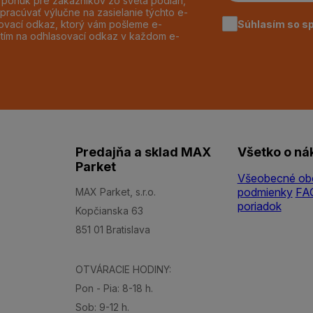
h ponúk pre zákazníkov zo sveta podláh,
pracúvať výlučne na zasielanie týchto e-
Súhlasím so s
dzovací odkaz, ktorý vám pošleme e-
utím na odhlasovací odkaz v každom e-
Predajňa a sklad MAX
Všetko o ná
Parket
Všeobecné ob
podmienky
FA
MAX Parket, s.r.o.
poriadok
Kopčianska 63
851 01 Bratislava
OTVÁRACIE HODINY:
Pon - Pia: 8-18 h.
Sob: 9-12 h.