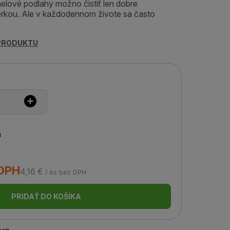
elové podlahy možno čistiť len dobre
rkou. Ale v každodennom živote sa často
 PRODUKTU
u
 DPH
4,16 €
/ ks bez DPH
PRIDAŤ DO KOŠÍKA