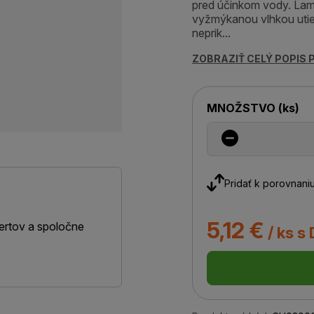
pred účinkom vody. Lam
vyžmýkanou vlhkou utie
neprik...
ZOBRAZIŤ CELÝ POPIS
MNOŽSTVO
(
ks
)
Pridať k porovnani
5,12 €
ertov a spoločne
/ ks s