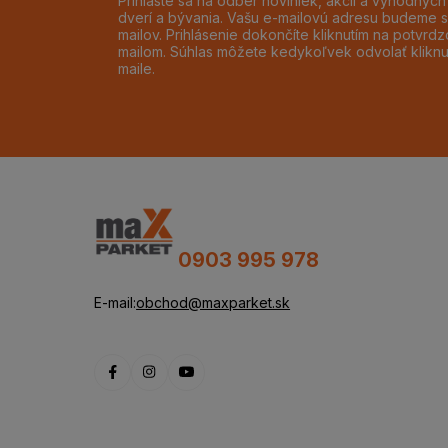
Prihláste sa na odber noviniek, akcií a výhodnýc
dverí a bývania. Vašu e-mailovú adresu budeme s
mailov. Prihlásenie dokončíte kliknutím na potvr
mailom. Súhlas môžete kedykoľvek odvolať klikn
maile.
0903 995 978
E-mail:
obchod@maxparket.sk