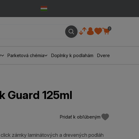
0
y
Parketová chémia
Doplnky k podlahám
Dvere
ck Guard 125ml
Pridať k obľúbeným
i click zámky laminátových a drevených podláh