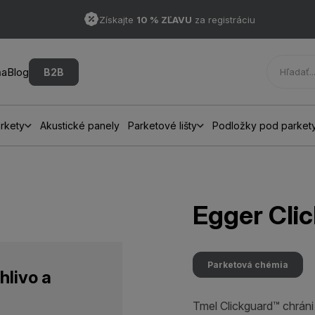
Získajte
10 % ZĽAVU
za registráciu
ňa
Blog
B2B
rkety
Akustické panely
Parketové lišty
Podložky pod parket
Egger Cli
Parketová chémia
hlivo a
Tmel Clickguard™ chrán