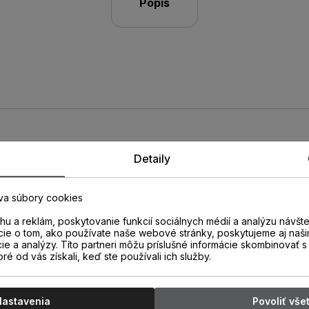
Popis
Detaily
Guard 125ml
va súbory cookies
u a reklám, poskytovanie funkcií sociálnych médií a analýzu návšt
cie o tom, ako používate naše webové stránky, poskytujeme aj naši
k zámky laminátových a
cie a analýzy. Títo partneri môžu príslušné informácie skombinovať s 
kom vody. Lamelové podlahy
oré od vás získali, keď ste používali ich služby.
kanou vlhkou utierkou. Ale v
 neprikladá veľký význam
u. Podlahy sa čistia mokrou
Nastavenia
Povoliť vše