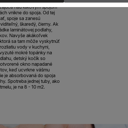
orých zostáva voda na povrchu
dzajúca nad klikovým spojom
h vnikne do spoja. Od tej
ať, spoje sa zanesú
viditeľný, škaredý, čierny. Ak
ládke laminátovej podlahy,
dkov. Navyše akákoľvek
 ktorá sa tam môže vyskytnúť
ozliatiu vody v kuchyni,
 vyzuté mokré topánky na
lahu, detský kočík so
z otvorené okno napadané
etov, keď ucvrkne vášmu
nie je absorbovaná do spoja
hy. Spotreba jednej tuby, ako
melu, je na 8 - 10 m2.