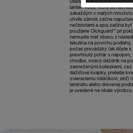
utierkou alebo mopom, po kt
lamiel. Voda, ktorá sa nachá
zakaždým v malých množstvác
chvíle zámok začne napučiav
nečistotami a spoj začína byť 
použijete Clickguard™ pri pok
nemusíte mať obavu z násle
tekutina na povrchu podlahy,
počas prevádzky (ak dôjde k r
prevrhnutý pohár s nápojom,
chodbe, mokrý dáždnik na pod
zasneženými kolieskami, ce
dažďové kvapky, preliatie kv
zvieraciemu miláčikovi, atď) 
laminátu alebo drevenej podla
je uvedené na obale výrobcu t