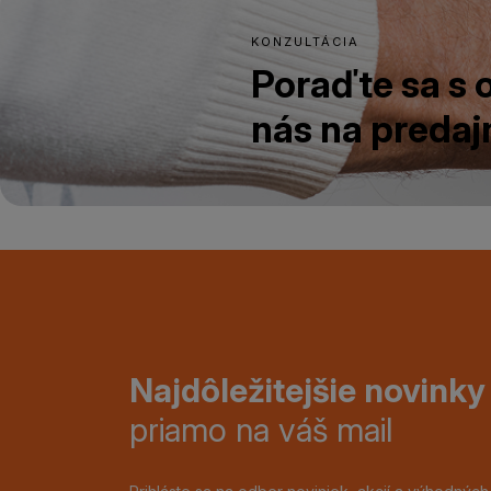
KONZULTÁCIA
Poraďte sa s
nás na predajn
Najdôležitejšie novinky
priamo na váš mail