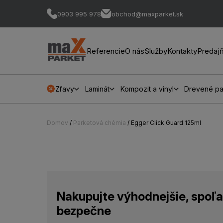
0903 995 978
obchod@maxparket.sk
Referencie
O nás
Služby
Kontakty
Predaj
Zľavy
Laminát
Kompozit a vinyl
Drevené pa
Domov
/
Parketová chémia
/ Egger Click Guard 125ml
Nakupujte výhodnejšie, spoľa
bezpečne