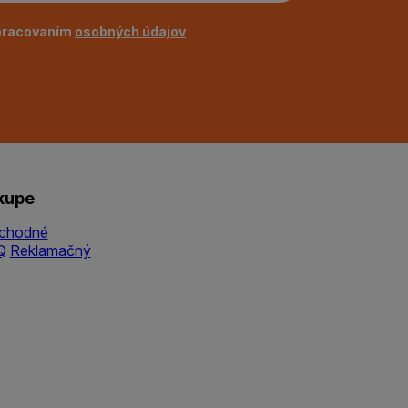
pracovaním
osobných údajov
kupe
chodné
Q
Reklamačný