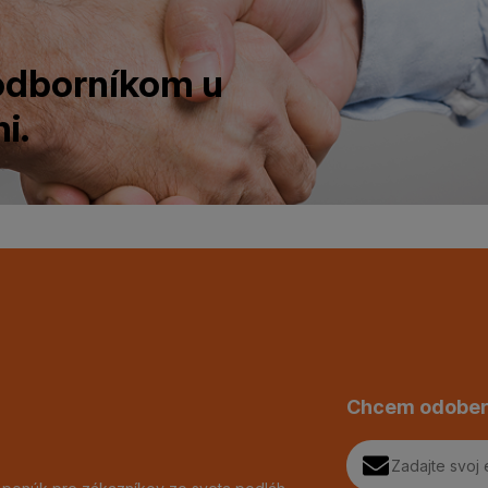
 odborníkom u
i.
Chcem odober