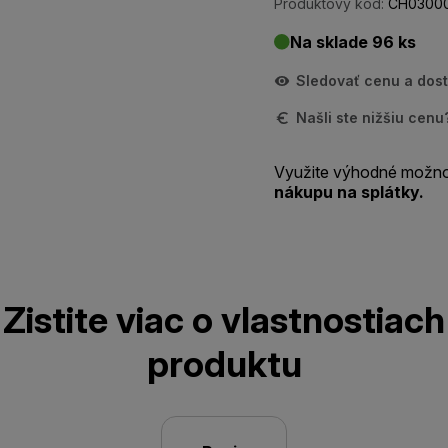
Produktový kód:
CH03000
Na sklade 96 ks
Sledovať cenu a dos
Našli ste nižšiu cen
Využite výhodné možno
nákupu na splátky.
Zistite viac o vlastnostiach
produktu