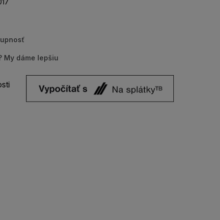
17
tupnosť
u? My dáme lepšiu
sti