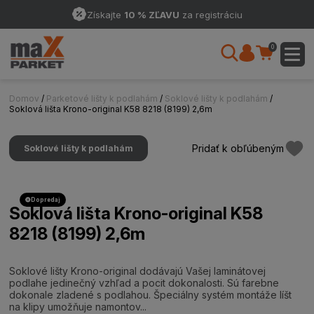
Získajte
10 % ZĽAVU
za registráciu
0
Domov
/
Parketové lišty k podlahám
/
Soklové lišty k podlahám
/
Soklová lišta Krono-original K58 8218 (8199) 2,6m
Pridať k obľúbeným
Soklové lišty k podlahám
Dopredaj
Soklová lišta Krono-original K58
8218 (8199) 2,6m
Soklové lišty Krono-original dodávajú Vašej laminátovej
podlahe jedinečný vzhľad a pocit dokonalosti. Sú farebne
dokonale zladené s podlahou. Špeciálny systém montáže líšt
na klipy umožňuje namontov...