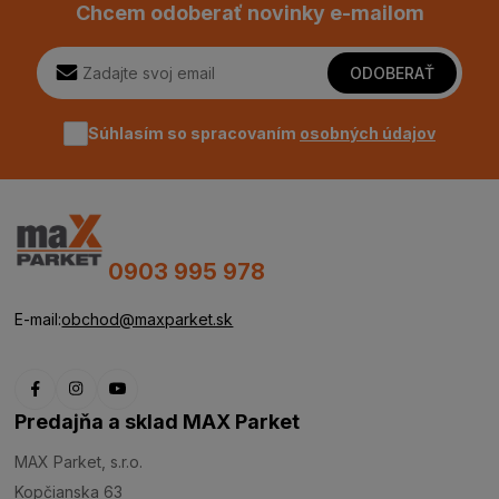
Chcem odoberať novinky e-mailom
ODOBERAŤ
Súhlasím so spracovaním
osobných údajov
0903 995 978
E-mail:
obchod@maxparket.sk
Predajňa a sklad MAX Parket
MAX Parket, s.r.o.
Kopčianska 63