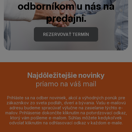
odborníkom u nás na
predajni.
REZERVOVAŤ TERMÍN
Najdôležitejšie novinky
priamo na váš mail
Prihláste sa na odber noviniek, akcií a výhodných ponúk pre
zákazníkov zo sveta podláh, dverí a bývania. Vašu e-mailovú
adresu budeme spracúvať výlučne na zasielanie týchto e-
mailov. Prihlásenie dokončíte kliknutím na potvrdzovací odkaz,
ktorý vám pošleme e-mailom. Súhlas môžete kedykoľvek
odvolať kliknutím na odhlasovací odkaz v každom e-maile.