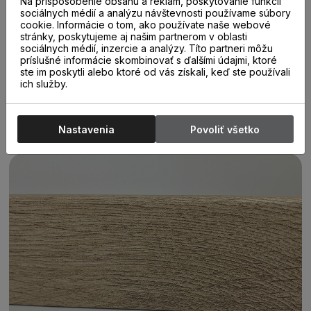
Na prispôsobenie obsahu a reklám, poskytovanie funkcií
sociálnych médií a analýzu návštevnosti používame súbory
cookie. Informácie o tom, ako používate naše webové
Soklové lišty Krono-original dodávajú Vašej laminátovej
stránky, poskytujeme aj našim partnerom v oblasti
podlahe jedinečný vzhľad a pocit dokonalosti. Sú farebne
sociálnych médií, inzercie a analýzy. Títo partneri môžu
dokonale zladené s podlahou. Špeciálny systém montáže
príslušné informácie skombinovať s ďalšími údajmi, ktoré
líšt na klipy umožňuje namontovať lišty bez viditeľných
ste im poskytli alebo ktoré od vás získali, keď ste používali
skrutiek, čo ešte viac umocňuje elegantný vzhľad týchto
ich služby.
líšt. Takáto montáž zároveň umožňuje jednoduchú
demontáž a opätovnú montáž líšt . Ďaľšia, rýchlejšia a
jednoduchšia možnosť uchytenia líšt je pomocou lepidla.
Nastavenia
Povoliť všetko