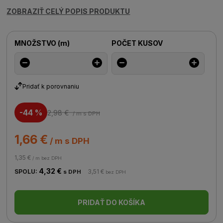
ZOBRAZIŤ CELÝ POPIS PRODUKTU
MNOŽSTVO
(
m
)
POČET KUSOV
Pridať k porovnaniu
-44 %
2,98 €
/ m
s DPH
1,66 €
/ m s DPH
1,35 €
/ m bez DPH
4,32 €
SPOLU:
3,51 €
s DPH
bez DPH
PRIDAŤ DO KOŠÍKA