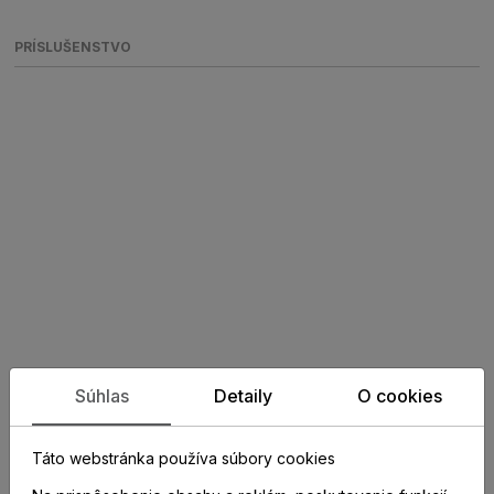
PRÍSLUŠENSTVO
POPIS
Súhlas
Detaily
O cookies
Soklová lišta Krono-original K58
Táto webstránka používa súbory cookies
8218 (8199) 2,6m