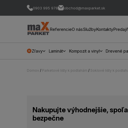
0903 995 978
obchod@maxparket.sk
Referencie
O nás
Služby
Kontakty
Predaj
Zľavy
Laminát
Kompozit a vinyl
Drevené pa
Domov
/
Parketové lišty k podlahám
/
Soklové lišty k podla
Nakupujte výhodnejšie, spoľa
bezpečne