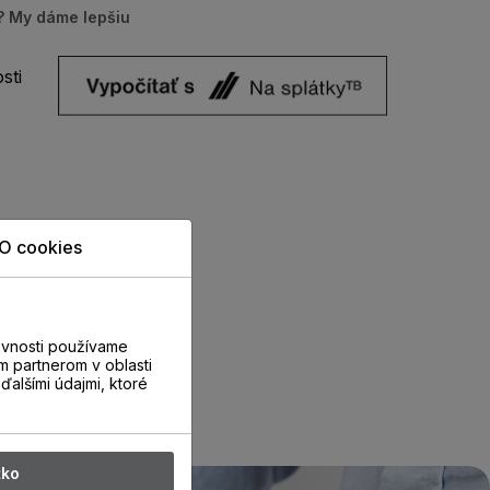
u? My dáme lepšiu
sti
O cookies
evnosti používame
m partnerom v oblasti
ďalšími údajmi, ktoré
tko