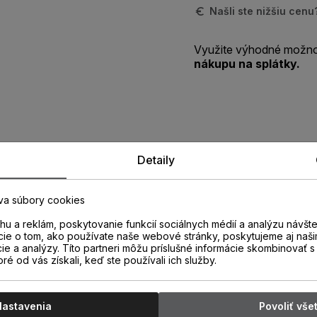
Našli ste nižšiu cen
Využite výhodné možno
nákupu na splátky.
Zistite viac o vlastnostiach
Detaily
produktu
va súbory cookies
u a reklám, poskytovanie funkcií sociálnych médií a analýzu návšt
cie o tom, ako používate naše webové stránky, poskytujeme aj naši
cie a analýzy. Títo partneri môžu príslušné informácie skombinovať s 
oré od vás získali, keď ste používali ich služby.
Nastavenia
Povoliť vše