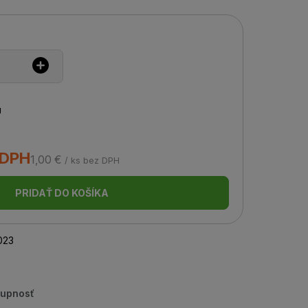
u
 DPH
1,00 €
/ ks bez DPH
PRIDAŤ DO KOŠÍKA
023
tupnosť