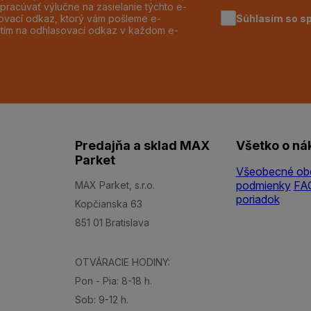
pracúvať výlučne na zasielanie týchto e-
Súhlasím so s
dzovací odkaz, ktorý vám pošleme e-
utím na odhlasovací odkaz v každom e-
Predajňa a sklad MAX
Všetko o ná
Parket
Všeobecné ob
podmienky
FA
MAX Parket, s.r.o.
poriadok
Kopčianska 63
851 01 Bratislava
OTVÁRACIE HODINY:
Pon - Pia: 8-18 h.
Sob: 9-12 h.