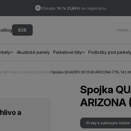
Získajte
10 % ZĽAVU
za registráciu
ňa
Blog
B2B
rkety
Akustické panely
Parketové lišty
Podložky pod parket
hám
/
Prvky k soklovým lištám
/ Spojka QUADRO 60 DUB ARIZONA (715, 141, K
Spojka Q
ARIZONA (7
hlivo a
Prvky k soklovým lištám