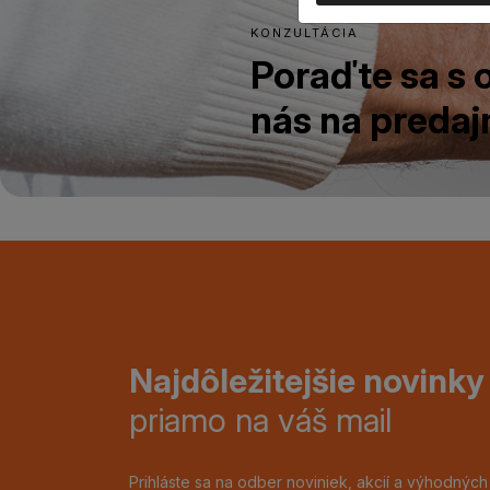
KONZULTÁCIA
Poraďte sa s
nás na predajn
Najdôležitejšie novinky
priamo na váš mail
Prihláste sa na odber noviniek, akcií a výhodnýc