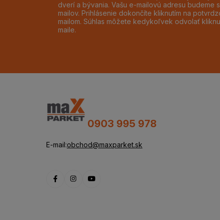
dverí a bývania. Vašu e-mailovú adresu budeme s
mailov. Prihlásenie dokončíte kliknutím na potvr
mailom. Súhlas môžete kedykoľvek odvolať klikn
maile.
0903 995 978
E-mail:
obchod@maxparket.sk