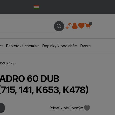
0
y
Parketová chémia
Doplnky k podlahám
Dvere
653, K478)
UADRO 60 DUB
15, 141, K653, K478)
Pridať k obľúbeným