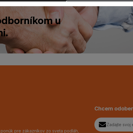
 odborníkom u
i.
Chcem odober
h ponúk pre zákazníkov zo sveta podláh,