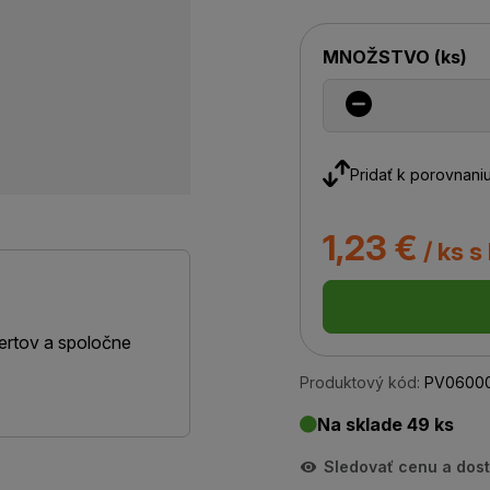
MNOŽSTVO
(
ks
)
Pridať k porovnani
1,23 €
/ ks s
ertov a spoločne
Produktový kód:
PV0600
Na sklade 49 ks
Sledovať cenu a dos