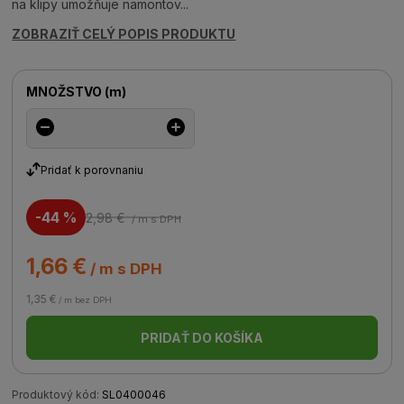
na klipy umožňuje namontov...
ZOBRAZIŤ CELÝ POPIS PRODUKTU
MNOŽSTVO
(
m
)
Pridať k porovnaniu
-44 %
2,98 €
/ m
s DPH
1,66 €
/ m s DPH
1,35 €
/ m bez DPH
PRIDAŤ DO KOŠÍKA
Produktový kód:
SL0400046