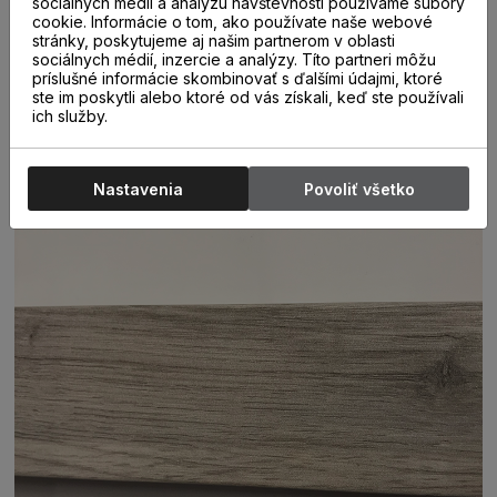
sociálnych médií a analýzu návštevnosti používame súbory
Soklové lišty Krono-original dodávajú Vašej laminátovej
cookie. Informácie o tom, ako používate naše webové
podlahe jedinečný vzhľad a pocit dokonalosti. Sú farebne
stránky, poskytujeme aj našim partnerom v oblasti
dokonale zladené s podlahou. Špeciálny systém montáže
sociálnych médií, inzercie a analýzy. Títo partneri môžu
líšt na klipy umožňuje namontovať lišty bez viditeľných
príslušné informácie skombinovať s ďalšími údajmi, ktoré
skrutiek, čo ešte viac umocňuje elegantný vzhľad týchto
ste im poskytli alebo ktoré od vás získali, keď ste používali
ich služby.
líšt. Takáto montáž zároveň umožňuje jednoduchú
demontáž a opätovnú montáž líšt . Ďaľšia, rýchlejšia a
jednoduchšia možnosť uchytenia líšt je pomocou lepidla.
Nastavenia
Povoliť všetko