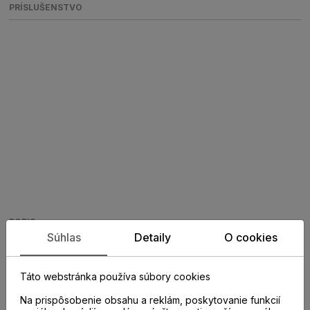
PRÍSLUŠENSTVO
POPIS
Súhlas
Detaily
O cookies
Soklová lišta Krono-original K58
Táto webstránka používa súbory cookies
L057 (K418, K277) 2,6m
Na prispôsobenie obsahu a reklám, poskytovanie funkcií