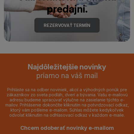
predajni.
REZERVOVAŤ TERMÍN
Najdôležitejšie novinky
priamo na váš mail
Prihláste sa na odber noviniek, akcií a výhodných ponúk pre
zákazníkov zo sveta podláh, dverí a bývania. Vašu e-mailovú
adresu budeme spracúvať výlučne na zasielanie týchto e-
mailov. Prihlásenie dokončíte kliknutím na potvrdzovací odkaz,
ktorý vám pošleme e-mailom. Súhlas môžete kedykoľvek
odvolať kliknutím na odhlasovací odkaz v každom e-maile.
Chcem odoberať novinky e-mailom