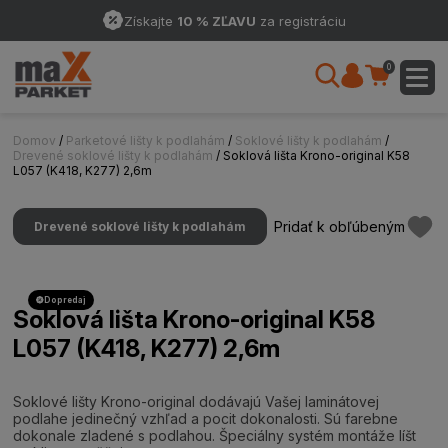
Získajte
10 % ZĽAVU
za registráciu
0
Domov
/
Parketové lišty k podlahám
/
Soklové lišty k podlahám
/
Drevené soklové lišty k podlahám
/ Soklová lišta Krono-original K58
L057 (K418, K277) 2,6m
Pridať k obľúbeným
Drevené soklové lišty k podlahám
Dopredaj
Soklová lišta Krono-original K58
L057 (K418, K277) 2,6m
Soklové lišty Krono-original dodávajú Vašej laminátovej
podlahe jedinečný vzhľad a pocit dokonalosti. Sú farebne
dokonale zladené s podlahou. Špeciálny systém montáže líšt