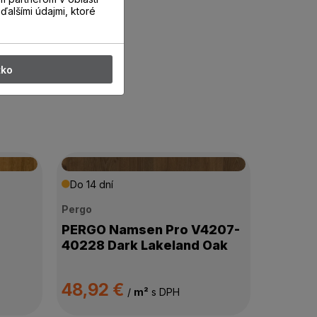
ďalšími údajmi, ktoré
tko
Do 14 dní
Pergo
PERGO Namsen Pro V4207-
40228 Dark Lakeland Oak
48,92 €
/
m²
s DPH