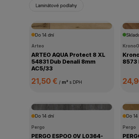
Laminátové podlahy
Do 14 dní
Skla
Arteo
KronoO
ARTEO AQUA Protect 8 XL
Krono
54831 Dub Denali 8mm
8573 
AC5/33
21,50 €
24,
/
m²
s DPH
Do 14 dní
Do 14 
Pergo
Pergo
PERGO ESPOO 0V L0364-
PERGO