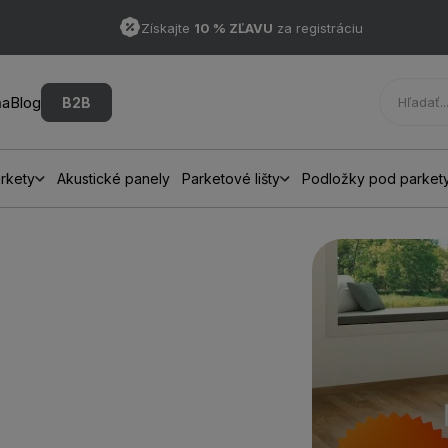
Získajte
10 % ZĽAVU
za registráciu
ňa
Blog
B2B
rkety
Akustické panely
Parketové lišty
Podložky pod parket