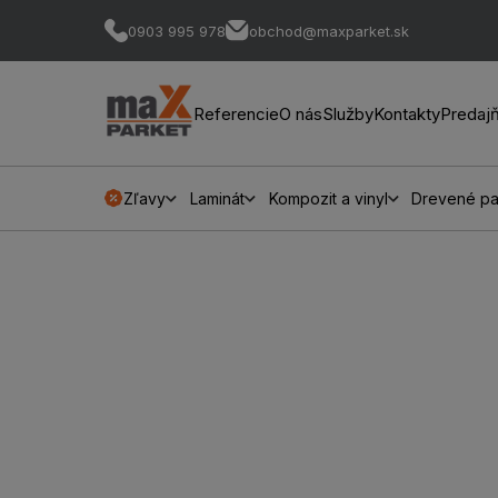
0903 995 978
obchod@maxparket.sk
Referencie
O nás
Služby
Kontakty
Predaj
Zľavy
Laminát
Kompozit a vinyl
Drevené pa