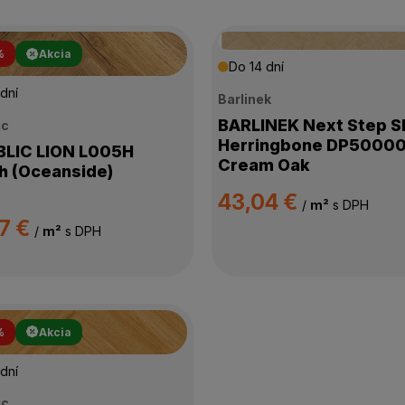
%
Akcia
Do 14 dní
dní
Barlinek
BARLINEK Next Step 
ic
Herringbone DP5000
C LION L005H
Cream Oak
 (Oceanside)
43,04 €
/
m²
s DPH
7 €
/
m²
s DPH
%
Akcia
dní
ic