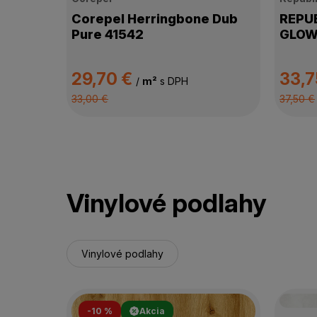
Corepel Herringbone Dub
REPUB
Pure 41542
GLOW
29,70 €
33,7
/
m²
s DPH
33,00 €
37,50 €
Vinylové podlahy
Vinylové podlahy
-10 %
Akcia