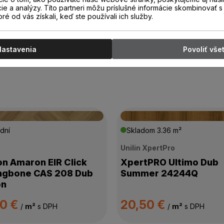
cie a analýzy. Títo partneri môžu príslušné informácie skombinovať s 
oré od vás získali, keď ste používali ich služby.
Nastavenia
Povoliť vše
dní
Skladom
3.36 m²
n
Unilin XpertPro
on Amaron EIR Click
XpertPRO Ultimo Dub
ngbone CAS 208 Dub
Summer 24244Q
on
00 €
20,50 €
/
m²
s DPH
/
m²
s DPH