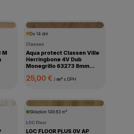
Do 14 dní
Classen
8 M
Aqua protect Classen Ville
m
Herringbone 4V Dub
Monegrillo 63273 8mm
AC5/33
25,00 €
/
m²
s DPH
Skladom
149.63 m²
LOC Floor
P
LOC FLOOR PLUS 0V AP