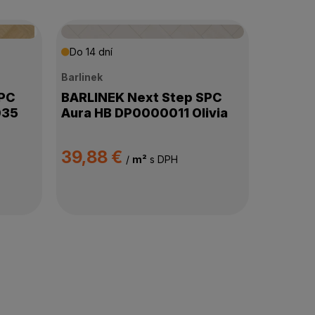
Do 14 dní
Barlinek
SPC
BARLINEK Next Step SPC
035
Aura HB DP0000011 Olivia
39,88 €
/
m²
s DPH