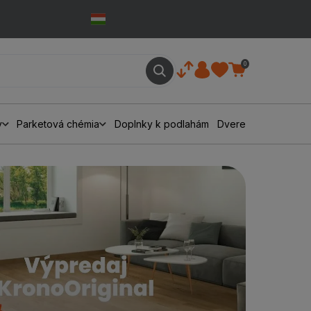
0
y
Parketová chémia
Doplnky k podlahám
Dvere