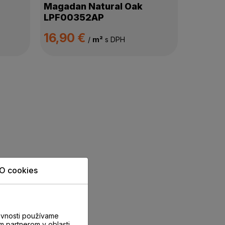
Magadan Natural Oak
LPF00352AP
16,90 €
/
m²
s DPH
O cookies
evnosti používame
m partnerom v oblasti