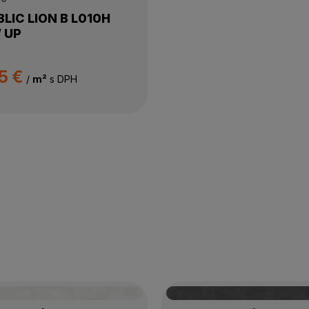
LIC LION B L010H
 UP
5 €
/
m²
s DPH