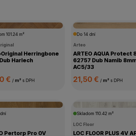
dom
101.24 m²
Do 14 dní
riginal
Arteo
Original Herringbone
ARTEO AQUA Protect 
Dub Harlech
62757 Dub Namib 8m
AC5/33
90 €
21,50 €
/
m²
s DPH
/
m²
s DPH
dní
Skladom
110.42 m²
LOC Floor
 Pertorp Pro 0V
LOC FLOOR PLUS 4V A