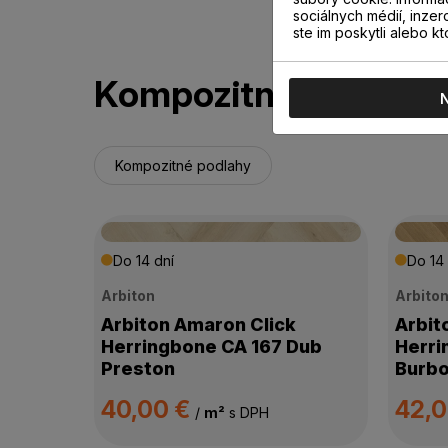
sociálnych médií, inzer
ste im poskytli alebo kt
Kompozitné podlahy
Kompozitné podlahy
Do 14 dní
Do 14 
Arbiton
Arbito
Arbiton Amaron Click
Arbit
Herringbone CA 167 Dub
Herri
Preston
Burb
40,00 €
42,
/
m²
s DPH