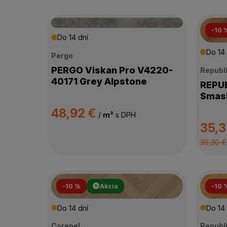
-10 
Do 14 dní
Do 14 
Pergo
PERGO Viskan Pro V4220-
Republ
40171 Grey Alpstone
REPUBLI
Smash
48,92 €
/
m²
s DPH
35,3
39,30 €
-10 %
Akcia
-10 
Do 14 dní
Do 14 
Corepel
Republ