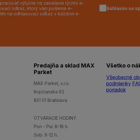
pracúvať výlučne na zasielanie týchto e-
Súhlasím so s
dzovací odkaz, ktorý vám pošleme e-
utím na odhlasovací odkaz v každom e-
Predajňa a sklad MAX
Všetko o ná
Parket
Všeobecné ob
podmienky
FA
MAX Parket, s.r.o.
poriadok
Kopčianska 63
851 01 Bratislava
OTVÁRACIE HODINY:
Pon - Pia: 8-18 h.
Sob: 9-12 h.