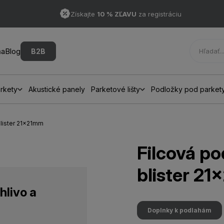
Získajte
10 % ZĽAVU
za registráciu
ňa
Blog
B2B
rkety
Akustické panely
Parketové lišty
Podložky pod parket
blister 21x21mm
Filcová po
blister 2
hlivo a
Doplnky k podlahám