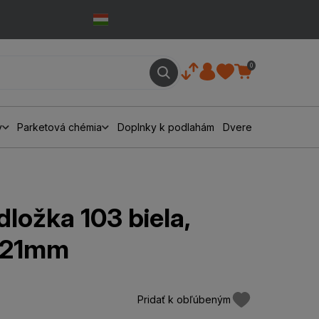
0
y
Parketová chémia
Doplnky k podlahám
Dvere
dložka 103 biela,
1x21mm
Pridať k obľúbeným