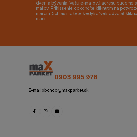
dverí a bývania. Vašu e-mailovú adresu budeme s
mailov. Prihlásenie dokončíte kliknutím na potvr
mailom. Súhlas môžete kedykoľvek odvolať klikn
maile.
0903 995 978
E-mail:
obchod@maxparket.sk