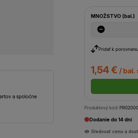
MNOŽSTVO
(
bal.
)
Pridať k porovnani
1,54 €
/ bal.
ertov a spoločne
Produktový kód:
PR02000
Dodanie do 14 dní
Sledovať cenu a dos