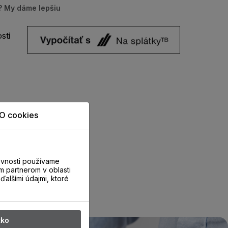
u? My dáme lepšiu
sti
O cookies
evnosti používame
m partnerom v oblasti
ďalšími údajmi, ktoré
tko