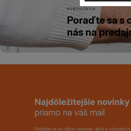
KONZULTÁCIA
Poraďte sa s
nás na predajn
Najdôležitejšie novinky
priamo na váš mail
Prihláste sa na odber noviniek, akcií a výhodnýc