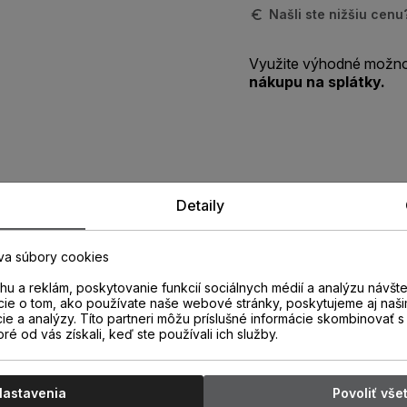
Našli ste nižšiu cen
Využite výhodné možno
nákupu na splátky.
Zistite viac o vlastnostiach
Detaily
produktu
va súbory cookies
u a reklám, poskytovanie funkcií sociálnych médií a analýzu návšt
cie o tom, ako používate naše webové stránky, poskytujeme aj naši
cie a analýzy. Títo partneri môžu príslušné informácie skombinovať s 
oré od vás získali, keď ste používali ich služby.
Nastavenia
Povoliť vše