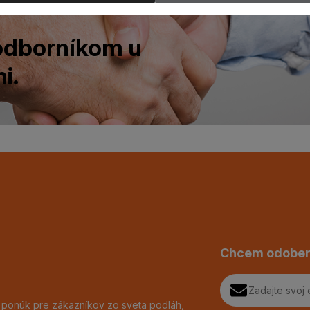
 odborníkom u
i.
Chcem odober
h ponúk pre zákazníkov zo sveta podláh,