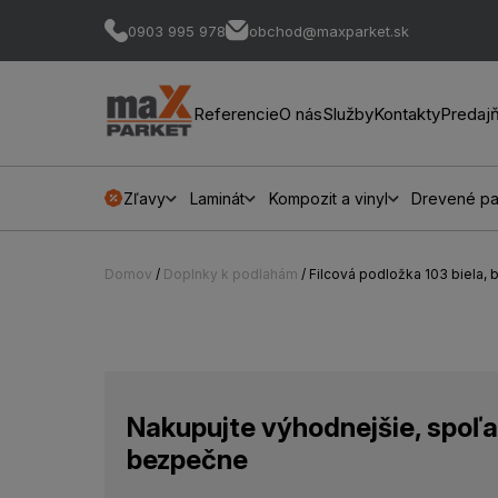
0903 995 978
obchod@maxparket.sk
Referencie
O nás
Služby
Kontakty
Predaj
Zľavy
Laminát
Kompozit a vinyl
Drevené pa
Domov
/
Doplnky k podlahám
/ Filcová podložka 103 biela, 
Nakupujte výhodnejšie, spoľa
bezpečne