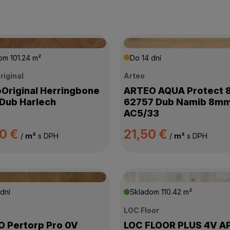
dom
101.24 m²
Do 14 dní
riginal
Arteo
Original Herringbone
ARTEO AQUA Protect 
Dub Harlech
62757 Dub Namib 8m
AC5/33
90 €
21,50 €
/
m²
s DPH
/
m²
s DPH
dní
Skladom
110.42 m²
LOC Floor
 Pertorp Pro 0V
LOC FLOOR PLUS 4V A