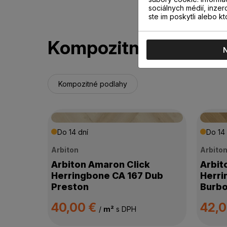
sociálnych médií, inzer
ste im poskytli alebo kt
Kompozitné podlahy
Kompozitné podlahy
Do 14 dní
Do 14 
Arbiton
Arbito
Arbiton Amaron Click
Arbit
Herringbone CA 167 Dub
Herri
Preston
Burb
40,00 €
42,
/
m²
s DPH