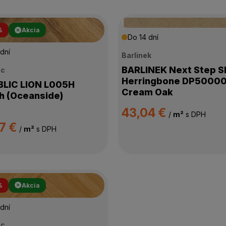
%
Akcia
Do 14 dní
dní
Barlinek
BARLINEK Next Step 
ic
Herringbone DP5000
C LION L005H
Cream Oak
 (Oceanside)
43,04 €
/
m²
s DPH
7 €
/
m²
s DPH
%
Akcia
dní
ic