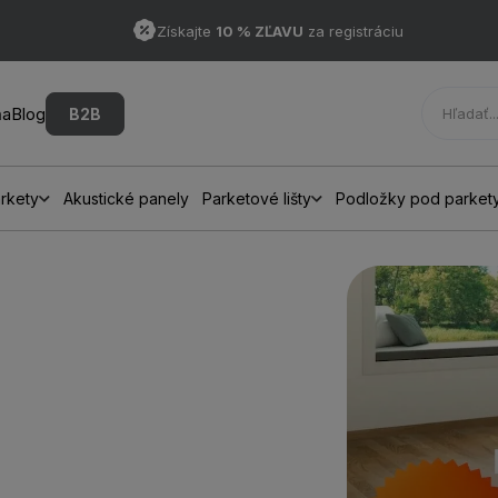
Získajte
10 % ZĽAVU
za registráciu
ňa
Blog
B2B
rkety
Akustické panely
Parketové lišty
Podložky pod parket