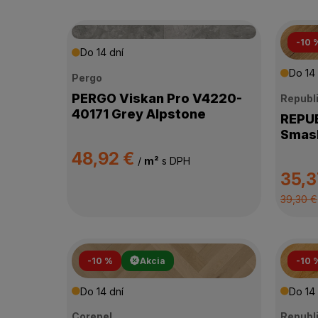
-10 
Do 14 dní
Do 14 
Pergo
PERGO Viskan Pro V4220-
Republ
40171 Grey Alpstone
REPUBLI
Smash
48,92 €
/
m²
s DPH
35,3
39,30 €
-10 %
Akcia
-10 
Do 14 dní
Do 14 
Corepel
Republ