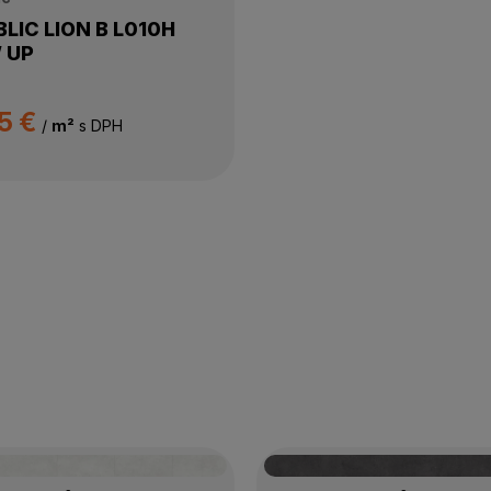
LIC LION B L010H
 UP
5 €
/
m²
s DPH