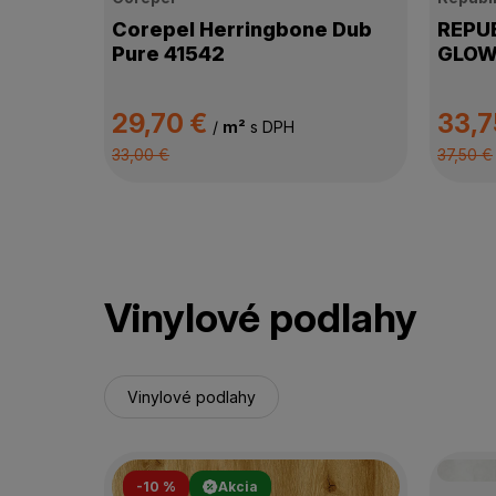
Corepel Herringbone Dub
REPUB
Pure 41542
GLOW
29,70 €
33,7
/
m²
s DPH
33,00 €
37,50 €
Vinylové podlahy
Vinylové podlahy
-10 %
Akcia