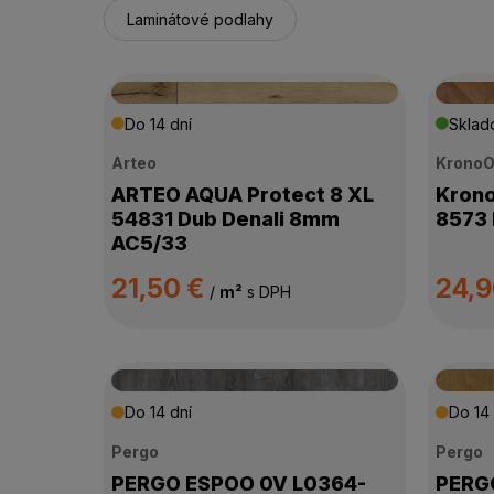
Laminátové podlahy
Do 14 dní
Skla
Arteo
KronoO
ARTEO AQUA Protect 8 XL
Krono
54831 Dub Denali 8mm
8573 
AC5/33
21,50 €
24,
/
m²
s DPH
Do 14 dní
Do 14 
Pergo
Pergo
PERGO ESPOO 0V L0364-
PERGO