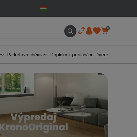
0
y
Parketová chémia
Doplnky k podlahám
Dvere