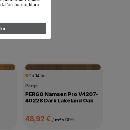
ďalšími údajmi, ktoré
tko
Do 14 dní
Pergo
PERGO Namsen Pro V4207-
40228 Dark Lakeland Oak
48,92 €
/
m²
s DPH