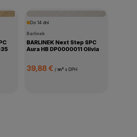
Do 14 dní
Barlinek
SPC
BARLINEK Next Step SPC
035
Aura HB DP0000011 Olivia
39,88 €
/
m²
s DPH