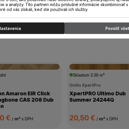
cie a analýzy. Títo partneri môžu príslušné informácie skombinovať s 
oré od vás získali, keď ste používali ich služby.
Nastavenia
Povoliť vše
dní
Skladom
3.36 m²
n
Unilin XpertPro
on Amaron EIR Click
XpertPRO Ultimo Dub
ngbone CAS 208 Dub
Summer 24244Q
on
00 €
20,50 €
/
m²
s DPH
/
m²
s DPH