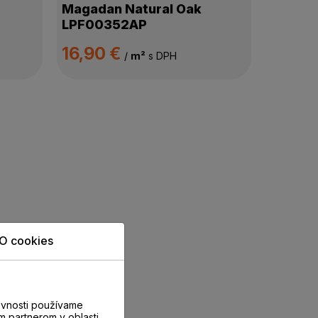
Magadan Natural Oak
LPF00352AP
16,90 €
/
m²
s DPH
O cookies
evnosti používame
m partnerom v oblasti