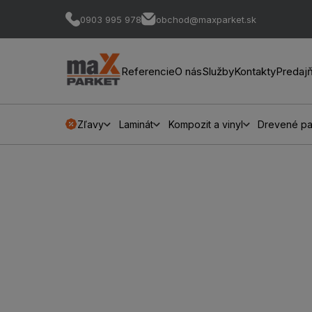
0903 995 978
obchod@maxparket.sk
Referencie
O nás
Služby
Kontakty
Predaj
Zľavy
Laminát
Kompozit a vinyl
Drevené pa