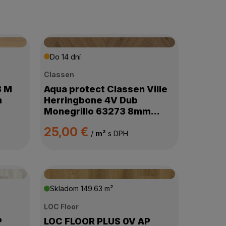
Do 14 dní
Classen
8 M
Aqua protect Classen Ville
m
Herringbone 4V Dub
Monegrillo 63273 8mm
AC5/33
25,00 €
/
m²
s DPH
Skladom
149.63 m²
LOC Floor
P
LOC FLOOR PLUS 0V AP