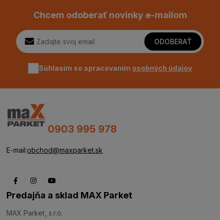
Chcem odoberať novinky e-mailom
ODOBERAŤ
Súhlasím so spracovaním
osobných údajov
0903 995 978
E-mail:
obchod@maxparket.sk
Predajňa a sklad MAX Parket
MAX Parket, s.r.o.