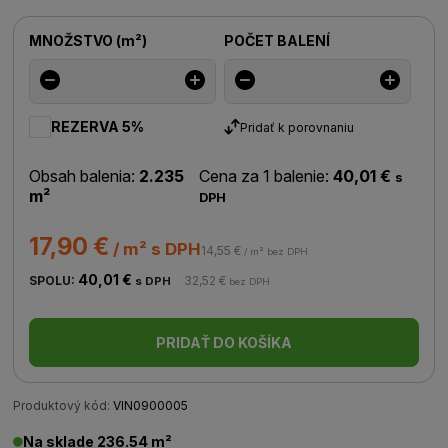
MNOŽSTVO
(
m²
)
POČET BALENÍ
REZERVA 5%
Pridať k porovnaniu
Obsah balenia:
2.235
Cena za 1 balenie:
40,01 €
s
m²
DPH
17,90 €
/ m² s DPH
14,55 €
/ m² bez DPH
40,01 €
SPOLU:
32,52 €
s DPH
bez DPH
PRIDAŤ DO KOŠÍKA
Produktový kód:
VIN0900005
Na sklade 236.54 m²