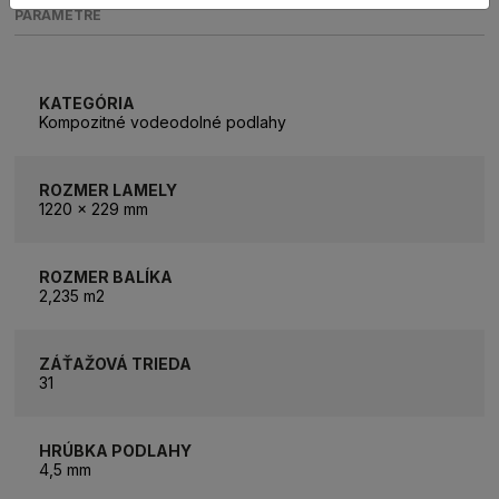
PARAMETRE
KATEGÓRIA
Kompozitné vodeodolné podlahy
ROZMER LAMELY
1220 x 229 mm
ROZMER BALÍKA
2,235 m2
ZÁŤAŽOVÁ TRIEDA
31
HRÚBKA PODLAHY
4,5 mm