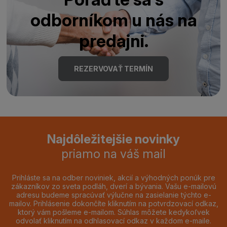
odborníkom u nás na
predajni.
REZERVOVAŤ TERMÍN
Najdôležitejšie novinky
priamo na váš mail
Prihláste sa na odber noviniek, akcií a výhodných ponúk pre
zákazníkov zo sveta podláh, dverí a bývania. Vašu e-mailovú
adresu budeme spracúvať výlučne na zasielanie týchto e-
mailov. Prihlásenie dokončíte kliknutím na potvrdzovací odkaz,
ktorý vám pošleme e-mailom. Súhlas môžete kedykoľvek
odvolať kliknutím na odhlasovací odkaz v každom e-maile.