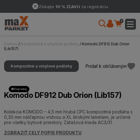
Získajte
10 % ZĽAVU
za registráciu
0
Domov
/
Kompozitné a vinylové podlahy
/ Komodo DF912 Dub Orion
(Lib157)
Pridať k obľúbeným
Kompozitné a vinylové podlahy
Dopredaj
Komodo DF912 Dub Orion (Lib157)
Kolekcia KOMODO – 4,5 mm hrubá CPC kompozitná podlaha s
0,30 mm nášľapnou vrstvou a XL širokými lamelami, je určená
pre všetky bytové priestory. Záťažová trieda AC3/31.
ZOBRAZIŤ CELÝ POPIS PRODUKTU