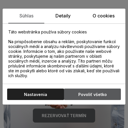
Zistite viac o vlastnostiach
Súhlas
Detaily
O cookies
produktu
Táto webstránka používa súbory cookies
Na prispôsobenie obsahu a reklám, poskytovanie funkcií
sociálnych médií a analýzu návštevnosti používame súbory
cookie. Informácie o tom, ako používate naše webové
stránky, poskytujeme aj našim partnerom v oblasti
sociálnych médií, inzercie a analýzy. Títo partneri môžu
príslušné informácie skombinovať s ďalšími údajmi, ktoré
ste im poskytli alebo ktoré od vás získali, keď ste používali
Poraďte sa s
ich služby.
odborníkom u nás na
Nastavenia
Povoliť všetko
predajni.
REZERVOVAŤ TERMÍN