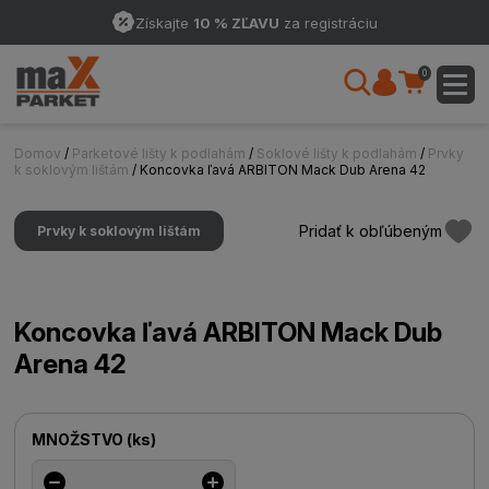
Získajte
10 % ZĽAVU
za registráciu
0
Domov
/
Parketové lišty k podlahám
/
Soklové lišty k podlahám
/
Prvky
k soklovým lištám
/ Koncovka ľavá ARBITON Mack Dub Arena 42
Pridať k obľúbeným
Prvky k soklovým lištám
Koncovka ľavá ARBITON Mack Dub
Arena 42
MNOŽSTVO
(
ks
)