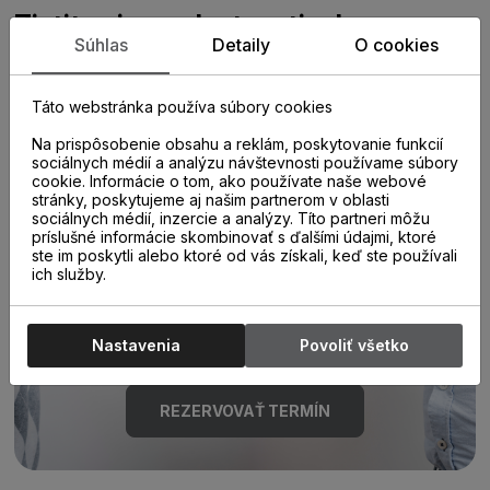
Zistite viac o vlastnostiach
Súhlas
Detaily
O cookies
produktu
Táto webstránka používa súbory cookies
Na prispôsobenie obsahu a reklám, poskytovanie funkcií
sociálnych médií a analýzu návštevnosti používame súbory
cookie. Informácie o tom, ako používate naše webové
stránky, poskytujeme aj našim partnerom v oblasti
sociálnych médií, inzercie a analýzy. Títo partneri môžu
príslušné informácie skombinovať s ďalšími údajmi, ktoré
Poraďte sa s
ste im poskytli alebo ktoré od vás získali, keď ste používali
ich služby.
odborníkom u nás na
predajni.
Nastavenia
Povoliť všetko
REZERVOVAŤ TERMÍN