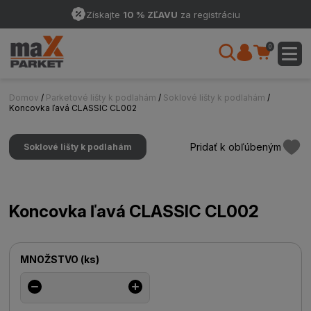
Získajte
10 % ZĽAVU
za registráciu
0
Domov
/
Parketové lišty k podlahám
/
Soklové lišty k podlahám
/
Koncovka ľavá CLASSIC CL002
Pridať k obľúbeným
Soklové lišty k podlahám
Koncovka ľavá CLASSIC CL002
MNOŽSTVO
(
ks
)