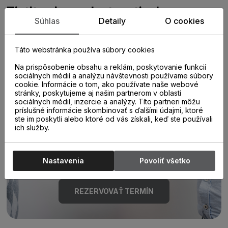
Zistite viac o vlastnostiach
Súhlas
Detaily
O cookies
produktu
Táto webstránka používa súbory cookies
Na prispôsobenie obsahu a reklám, poskytovanie funkcií
sociálnych médií a analýzu návštevnosti používame súbory
cookie. Informácie o tom, ako používate naše webové
stránky, poskytujeme aj našim partnerom v oblasti
sociálnych médií, inzercie a analýzy. Títo partneri môžu
príslušné informácie skombinovať s ďalšími údajmi, ktoré
Poraďte sa s
ste im poskytli alebo ktoré od vás získali, keď ste používali
ich služby.
odborníkom u nás na
predajni.
Nastavenia
Povoliť všetko
REZERVOVAŤ TERMÍN