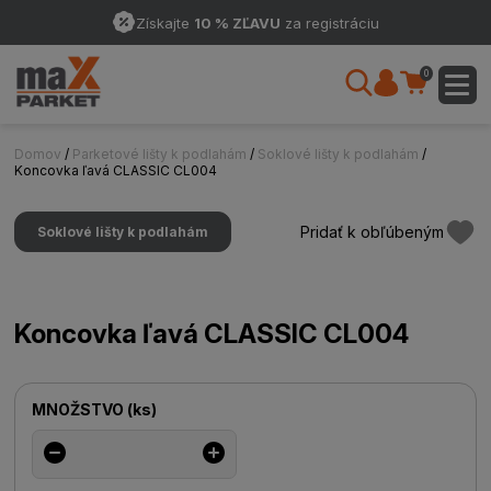
Získajte
10 % ZĽAVU
za registráciu
0
Domov
/
Parketové lišty k podlahám
/
Soklové lišty k podlahám
/
Koncovka ľavá CLASSIC CL004
Pridať k obľúbeným
Soklové lišty k podlahám
Koncovka ľavá CLASSIC CL004
MNOŽSTVO
(
ks
)