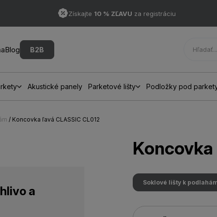
Získajte
10 % ZĽAVU
za registráciu
ňa
Blog
B2B
rkety
Akustické panely
Parketové lišty
Podložky pod parket
hám
/ Koncovka ľavá CLASSIC CL012
Koncovka 
Soklové lišty k podlahá
hlivo a