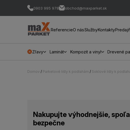
0903 995 978
obchod@maxparket.sk
Referencie
O nás
Služby
Kontakty
Predaj
Zľavy
Laminát
Kompozit a vinyl
Drevené pa
Domov
/
Parketové lišty k podlahám
/
Soklové lišty k podla
Nakupujte výhodnejšie, spoľa
bezpečne