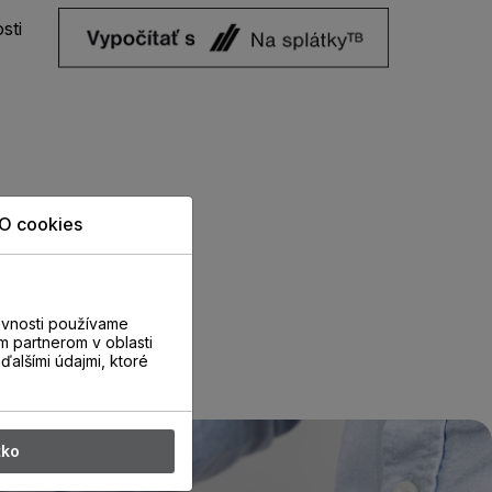
sti
O cookies
evnosti používame
m partnerom v oblasti
ďalšími údajmi, ktoré
tko