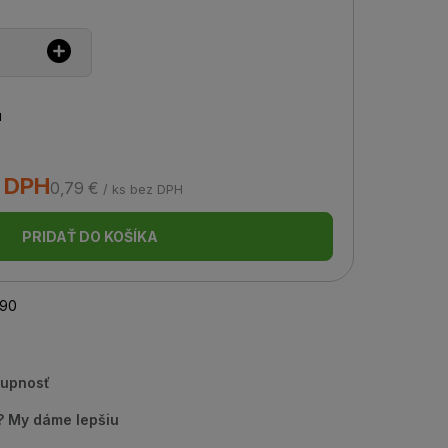
u
s DPH
0,79 €
/ ks bez DPH
PRIDAŤ DO KOŠÍKA
90
tupnosť
u? My dáme lepšiu