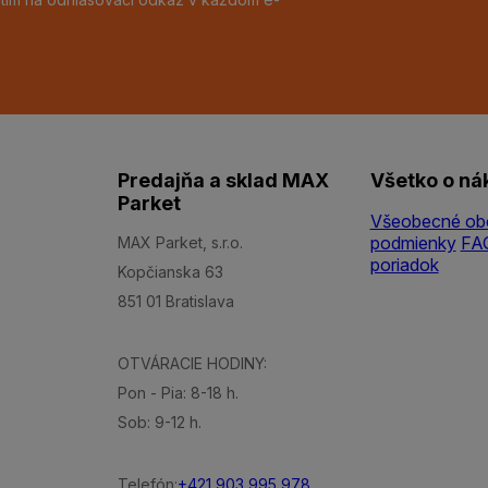
Predajňa a sklad MAX
Všetko o ná
Parket
Všeobecné ob
podmienky
FA
MAX Parket, s.r.o.
poriadok
Kopčianska 63
851 01 Bratislava
OTVÁRACIE HODINY:
Pon - Pia: 8-18 h.
Sob: 9-12 h.
Telefón:
+421 903 995 978