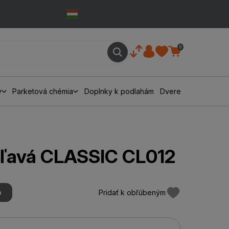
0
y
Parketová chémia
Doplnky k podlahám
Dvere
ľavá CLASSIC CL012
Pridať k obľúbeným
m