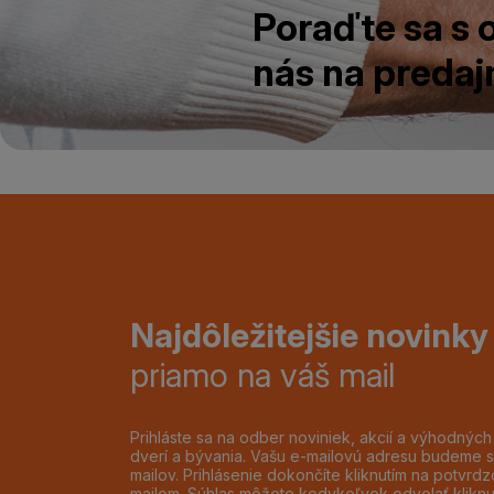
Poraďte sa s
nás na predajn
Najdôležitejšie novinky
priamo na váš mail
Prihláste sa na odber noviniek, akcií a výhodnýc
dverí a bývania. Vašu e-mailovú adresu budeme s
mailov. Prihlásenie dokončíte kliknutím na potvr
mailom. Súhlas môžete kedykoľvek odvolať klikn