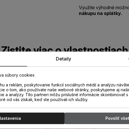
Využite výhodné možno
nákupu na splátky.
Zistite viac o vlastnostiach
Detaily
produktu
va súbory cookies
u a reklám, poskytovanie funkcií sociálnych médií a analýzu návšt
cie o tom, ako používate naše webové stránky, poskytujeme aj naši
cie a analýzy. Títo partneri môžu príslušné informácie skombinovať s 
oré od vás získali, keď ste používali ich služby.
Nastavenia
Povoliť vše