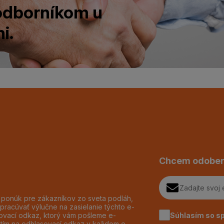
 odborníkom u
i.
Chcem odober
h ponúk pre zákazníkov zo sveta podláh,
pracúvať výlučne na zasielanie týchto e-
Súhlasím so s
dzovací odkaz, ktorý vám pošleme e-
utím na odhlasovací odkaz v každom e-