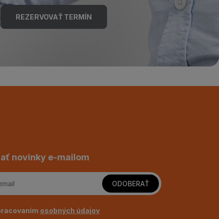
REZERVOVAŤ TERMÍN
ať novinky e-mailom
ODOBERAŤ
pracovaním
osobných údajov