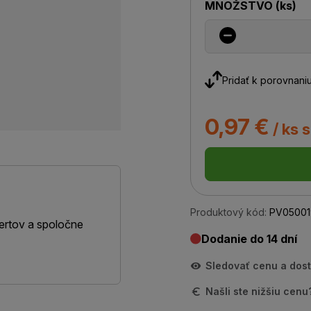
MNOŽSTVO
(
ks
)
Pridať k porovnani
0,97 €
/ ks 
Produktový kód:
PV05001
ertov a spoločne
Dodanie do 14 dní
Sledovať cenu a dos
Našli ste nižšiu cen