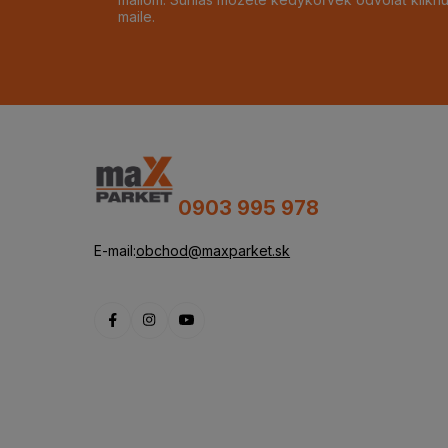
maile.
0903 995 978
E-mail:
obchod@maxparket.sk