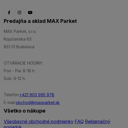
Predajňa a sklad MAX Parket
MAX Parket, s.r.o.
Kopčianska 63
851 01 Bratislava
OTVÁRACIE HODINY:
Pon - Pia: 8-18 h.
Sob: 9-12 h.
Telefón:
+421 903 995 978
E-mail:
obchod@maxparket.sk
Všetko o nákupe
Všeobecné obchodné podmienky
FAQ
Reklamačný
poriadok