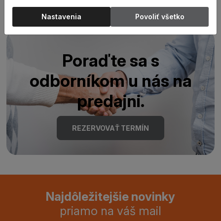
Nastavenia
Povoliť všetko
Poraďte sa s
odborníkom u nás na
predajni.
REZERVOVAŤ TERMÍN
Najdôležitejšie novinky
priamo na váš mail