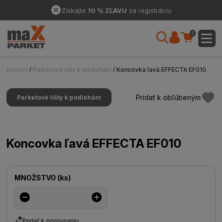
Získajte
10 % ZĽAVU
za registráciu
0
Domov
/
Parketové lišty k podlahám
/ Koncovka ľavá EFFECTA EF010
Pridať k obľúbeným
Parketové lišty k podlahám
Koncovka ľavá EFFECTA EF010
MNOŽSTVO
(
ks
)
Pridať k porovnaniu