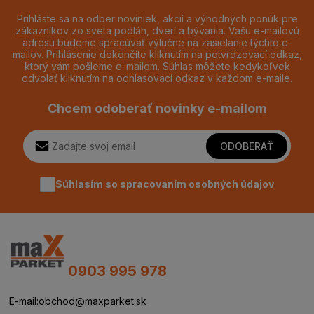
Prihláste sa na odber noviniek, akcií a výhodných ponúk pre
zákazníkov zo sveta podláh, dverí a bývania. Vašu e-mailovú
adresu budeme spracúvať výlučne na zasielanie týchto e-
mailov. Prihlásenie dokončíte kliknutím na potvrdzovací odkaz,
ktorý vám pošleme e-mailom. Súhlas môžete kedykoľvek
odvolať kliknutím na odhlasovací odkaz v každom e-maile.
Chcem odoberať novinky e-mailom
ODOBERAŤ
Súhlasím so spracovaním
osobných údajov
0903 995 978
E-mail:
obchod@maxparket.sk