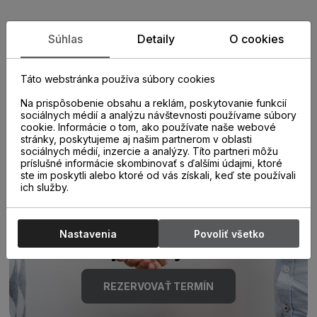
Zistite viac o vlastnostiach
Súhlas
Detaily
O cookies
produktu
Táto webstránka používa súbory cookies
Na prispôsobenie obsahu a reklám, poskytovanie funkcií
sociálnych médií a analýzu návštevnosti používame súbory
cookie. Informácie o tom, ako používate naše webové
stránky, poskytujeme aj našim partnerom v oblasti
sociálnych médií, inzercie a analýzy. Títo partneri môžu
príslušné informácie skombinovať s ďalšími údajmi, ktoré
ste im poskytli alebo ktoré od vás získali, keď ste používali
Poraďte sa s
ich služby.
odborníkom u nás na
Nastavenia
Povoliť všetko
predajni.
REZERVOVAŤ TERMÍN