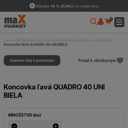
Získajte
10 % ZĽAVU
za registráciu
0
Domov
/
Parketové lišty k podlahám
/
Soklové lišty k podlahám
/
Koncovka ľavá QUADRO 40 UNI BIELA
Pridať k obľúbeným
Soklové lišty k podlahám
Koncovka ľavá QUADRO 40 UNI
BIELA
MNOŽSTVO
(
ks
)