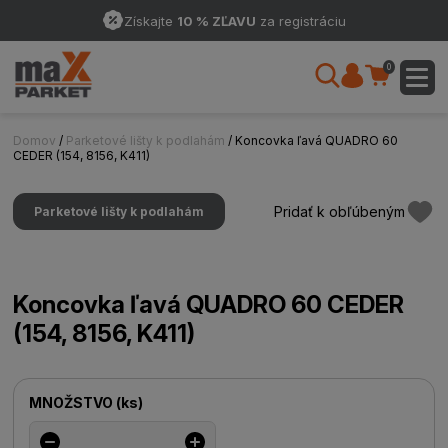
Získajte
10 % ZĽAVU
za registráciu
0
Domov
/
Parketové lišty k podlahám
/ Koncovka ľavá QUADRO 60
CEDER (154, 8156, K411)
Pridať k obľúbeným
Parketové lišty k podlahám
Koncovka ľavá QUADRO 60 CEDER
(154, 8156, K411)
MNOŽSTVO
(
ks
)