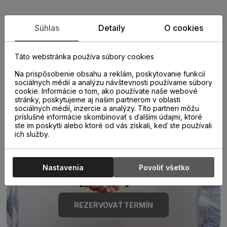
Zistite viac o vlastnostiach
Súhlas
Detaily
O cookies
produktu
Táto webstránka používa súbory cookies
Na prispôsobenie obsahu a reklám, poskytovanie funkcií
sociálnych médií a analýzu návštevnosti používame súbory
cookie. Informácie o tom, ako používate naše webové
stránky, poskytujeme aj našim partnerom v oblasti
sociálnych médií, inzercie a analýzy. Títo partneri môžu
príslušné informácie skombinovať s ďalšími údajmi, ktoré
ste im poskytli alebo ktoré od vás získali, keď ste používali
Poraďte sa s
ich služby.
odborníkom u nás na
Nastavenia
Povoliť všetko
predajni.
REZERVOVAŤ TERMÍN