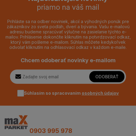
priamo na váš mail
Prihláste sa na odber noviniek, akcií a výhodných ponúk pre
zákazníkov zo sveta podláh, dverí a bývania. Vašu e-mailovú
adresu budeme spracúvať výlučne na zasielanie týchto e-
mailov. Prihlásenie dokončíte kliknutím na potvrdzovací odkaz,
ktorý vám pošleme e-mailom. Súhlas môžete kedykoľvek
odvolať kliknutím na odhlasovací odkaz v každom e-maile.
Chcem odoberať novinky e-mailom
ODOBERAŤ
Súhlasím so spracovaním
osobných údajov
0903 995 978