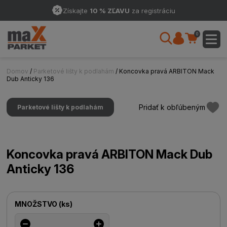
Získajte
10 % ZĽAVU
za registráciu
0
Domov
/
Parketové lišty k podlahám
/ Koncovka pravá ARBITON Mack
Dub Anticky 136
Pridať k obľúbeným
Parketové lišty k podlahám
Koncovka pravá ARBITON Mack Dub
Anticky 136
MNOŽSTVO
(
ks
)