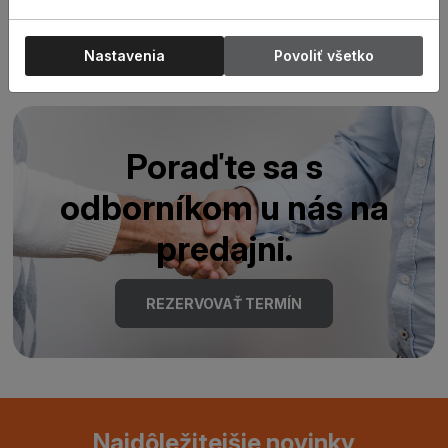
Nastavenia
Povoliť všetko
Poraďte sa s
odborníkom u nás na
predajni.
REZERVOVAŤ TERMÍN
Najdôležitejšie novinky