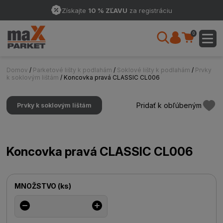
Získajte
10 % ZĽAVU
za registráciu
0
Domov
/
Parketové lišty k podlahám
/
Soklové lišty k podlahám
/
Prvky
k soklovým lištám
/ Koncovka pravá CLASSIC CL006
Pridať k obľúbeným
Prvky k soklovým lištám
Koncovka pravá CLASSIC CL006
MNOŽSTVO
(
ks
)