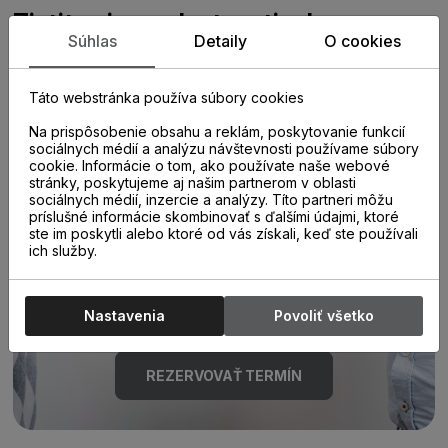
Zistite viac o vlastnostiach
Súhlas
Detaily
O cookies
produktu
Táto webstránka používa súbory cookies
Na prispôsobenie obsahu a reklám, poskytovanie funkcií
sociálnych médií a analýzu návštevnosti používame súbory
cookie. Informácie o tom, ako používate naše webové
stránky, poskytujeme aj našim partnerom v oblasti
sociálnych médií, inzercie a analýzy. Títo partneri môžu
príslušné informácie skombinovať s ďalšími údajmi, ktoré
Poraďte sa s
ste im poskytli alebo ktoré od vás získali, keď ste používali
ich služby.
odborníkom u nás na
predajni.
Nastavenia
Povoliť všetko
REZERVOVAŤ TERMÍN