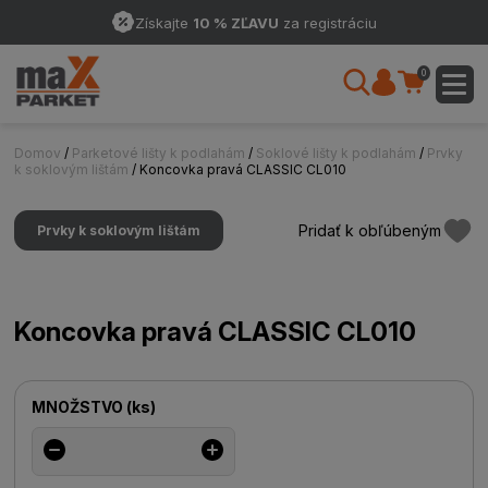
Získajte
10 % ZĽAVU
za registráciu
0
Domov
/
Parketové lišty k podlahám
/
Soklové lišty k podlahám
/
Prvky
k soklovým lištám
/ Koncovka pravá CLASSIC CL010
Pridať k obľúbeným
Prvky k soklovým lištám
Koncovka pravá CLASSIC CL010
MNOŽSTVO
(
ks
)