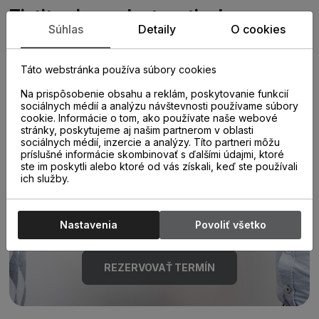
Zistite viac o vlastnostiach
Súhlas
Detaily
O cookies
produktu
Táto webstránka používa súbory cookies
Na prispôsobenie obsahu a reklám, poskytovanie funkcií
sociálnych médií a analýzu návštevnosti používame súbory
cookie. Informácie o tom, ako používate naše webové
stránky, poskytujeme aj našim partnerom v oblasti
sociálnych médií, inzercie a analýzy. Títo partneri môžu
príslušné informácie skombinovať s ďalšími údajmi, ktoré
Poraďte sa s
ste im poskytli alebo ktoré od vás získali, keď ste používali
ich služby.
odborníkom u nás na
predajni.
Nastavenia
Povoliť všetko
REZERVOVAŤ TERMÍN