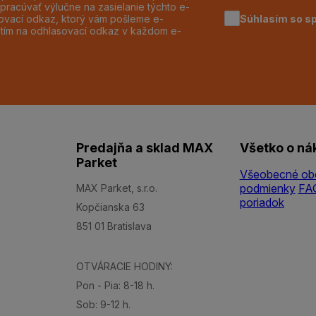
pracúvať výlučne na zasielanie týchto e-
Súhlasím so s
dzovací odkaz, ktorý vám pošleme e-
utím na odhlasovací odkaz v každom e-
Predajňa a sklad MAX
Všetko o ná
Parket
Všeobecné ob
podmienky
FA
MAX Parket, s.r.o.
poriadok
Kopčianska 63
851 01 Bratislava
OTVÁRACIE HODINY:
Pon - Pia: 8-18 h.
Sob: 9-12 h.