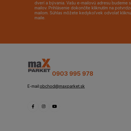
dverí a bývania. Vašu e-mailovú adresu budeme s
mailov. Prihlásenie dokončíte kliknutím na potvr
mailom. Súhlas môžete kedykoľvek odvolať klikn
maile.
0903 995 978
E-mail:
obchod@maxparket.sk