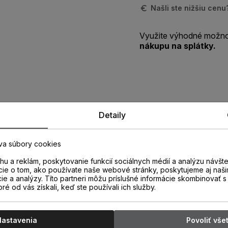
Našli ste nižšiu cen
Využite výhodné možno
nákupu na splátky.
Zistite viac o vlastnostiach
Detaily
produktu
va súbory cookies
u a reklám, poskytovanie funkcií sociálnych médií a analýzu návšt
cie o tom, ako používate naše webové stránky, poskytujeme aj naši
cie a analýzy. Títo partneri môžu príslušné informácie skombinovať s 
oré od vás získali, keď ste používali ich služby.
Nastavenia
Povoliť vše