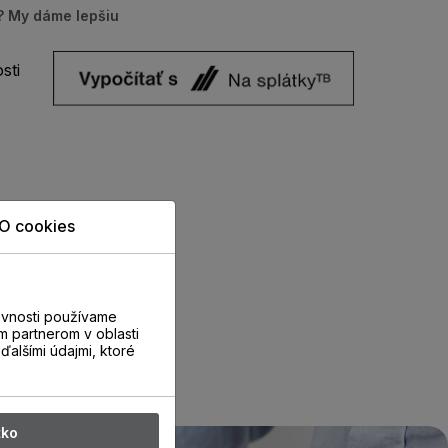
u? My dáme lepšiu
sti
O cookies
evnosti používame
m partnerom v oblasti
ďalšími údajmi, ktoré
tko