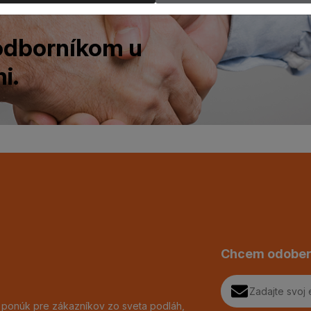
 odborníkom u
i.
Chcem odober
h ponúk pre zákazníkov zo sveta podláh,