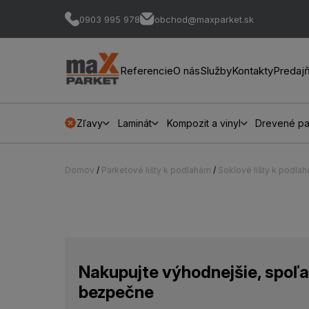
0903 995 978
obchod@maxparket.sk
Referencie
O nás
Služby
Kontakty
Predaj
Zľavy
Laminát
Kompozit a vinyl
Drevené pa
Domov
/
Parketové lišty k podlahám
/
Soklové lišty k podla
Nakupujte výhodnejšie, spoľa
bezpečne