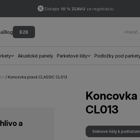
Získajte
10 % ZĽAVU
za registráciu
ňa
Blog
B2B
rkety
Akustické panely
Parketové lišty
Podložky pod parket
hám
/ Koncovka pravá CLASSIC CL013
Koncovka
CL013
hlivo a
Soklové lišty k podlahá