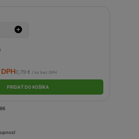
u
s DPH
0,79 €
/ ks bez DPH
PRIDAŤ DO KOŠÍKA
96
tupnosť