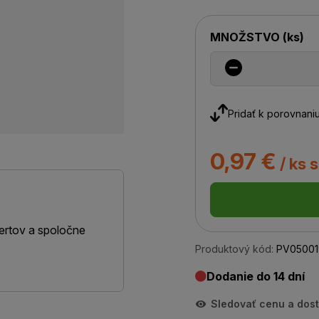
MNOŽSTVO
(
ks
)
Pridať k porovnani
0,97 €
/ ks 
ertov a spoločne
Produktový kód:
PV05001
Dodanie do 14 dní
Sledovať cenu a dos