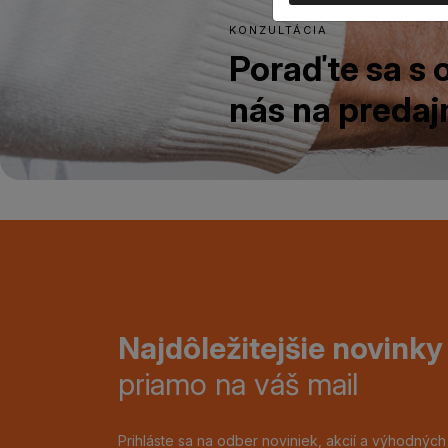
KONZULTÁCIA
Poraďte sa s
nás na predajn
Najdôležitejšie novinky
priamo na váš mail
Prihláste sa na odber noviniek, akcií a výhodnýc