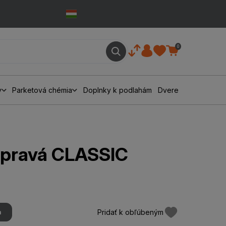
0
y
Parketová chémia
Doplnky k podlahám
Dvere
 pravá CLASSIC
Pridať k obľúbeným
m