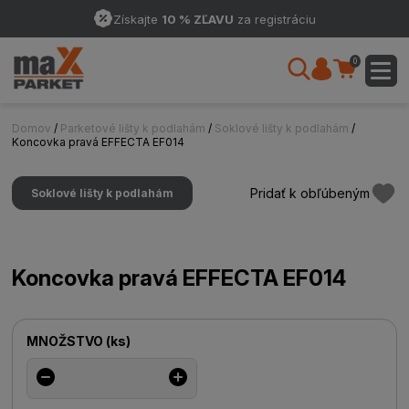
Získajte
10 % ZĽAVU
za registráciu
0
Domov
/
Parketové lišty k podlahám
/
Soklové lišty k podlahám
/
Koncovka pravá EFFECTA EF014
Pridať k obľúbeným
Soklové lišty k podlahám
Koncovka pravá EFFECTA EF014
MNOŽSTVO
(
ks
)