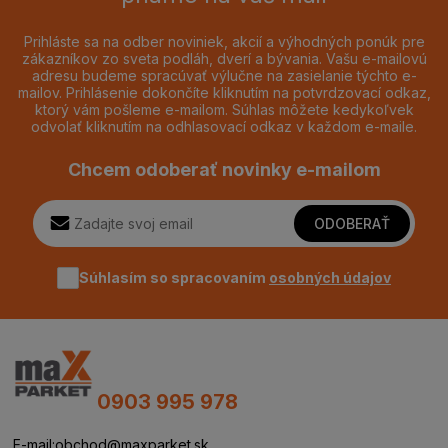
Prihláste sa na odber noviniek, akcií a výhodných ponúk pre
zákazníkov zo sveta podláh, dverí a bývania. Vašu e-mailovú
adresu budeme spracúvať výlučne na zasielanie týchto e-
mailov. Prihlásenie dokončíte kliknutím na potvrdzovací odkaz,
ktorý vám pošleme e-mailom. Súhlas môžete kedykoľvek
odvolať kliknutím na odhlasovací odkaz v každom e-maile.
Chcem odoberať novinky e-mailom
ODOBERAŤ
Súhlasím so spracovaním
osobných údajov
0903 995 978
E-mail:
obchod@maxparket.sk