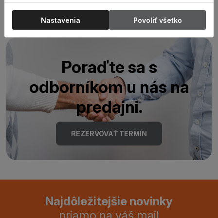
Nastavenia
Povoliť všetko
Poraďte sa s
odborníkom u nás na
predajni.
REZERVOVAŤ TERMÍN
Najdôležitejšie novinky
priamo na váš mail