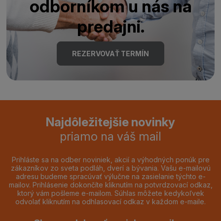
odborníkom u nás na
predajni.
REZERVOVAŤ TERMÍN
Najdôležitejšie novinky
priamo na váš mail
Prihláste sa na odber noviniek, akcií a výhodných ponúk pre
zákazníkov zo sveta podláh, dverí a bývania. Vašu e-mailovú
adresu budeme spracúvať výlučne na zasielanie týchto e-
mailov. Prihlásenie dokončíte kliknutím na potvrdzovací odkaz,
ktorý vám pošleme e-mailom. Súhlas môžete kedykoľvek
odvolať kliknutím na odhlasovací odkaz v každom e-maile.