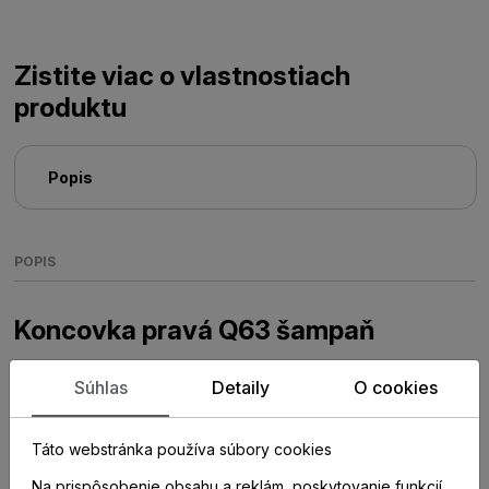
Zistite viac o vlastnostiach
produktu
Popis
POPIS
Koncovka pravá Q63 šampaň
Plastové prvky k hliníkovým soklovým lištám Q63
Súhlas
Detaily
O cookies
Táto webstránka používa súbory cookies
Na prispôsobenie obsahu a reklám, poskytovanie funkcií