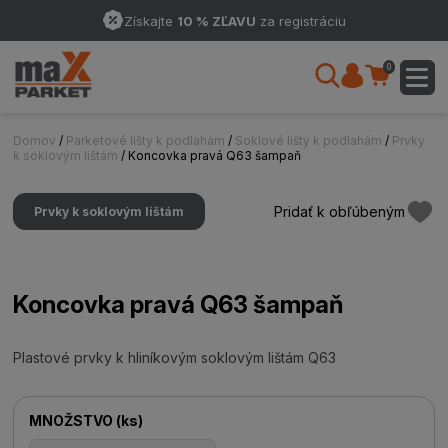
Získajte
10 % ZĽAVU
za registráciu
0
Domov
/
Parketové lišty k podlahám
/
Soklové lišty k podlahám
/
Prvky
k soklovým lištám
/ Koncovka pravá Q63 šampaň
Pridať k obľúbeným
Prvky k soklovým lištám
Koncovka pravá Q63 šampaň
Plastové prvky k hliníkovým soklovým lištám Q63
MNOŽSTVO
(
ks
)