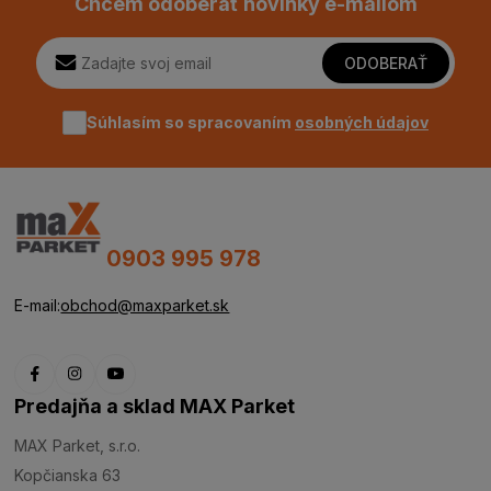
Chcem odoberať novinky e-mailom
ODOBERAŤ
Súhlasím so spracovaním
osobných údajov
0903 995 978
E-mail:
obchod@maxparket.sk
Predajňa a sklad MAX Parket
MAX Parket, s.r.o.
Kopčianska 63