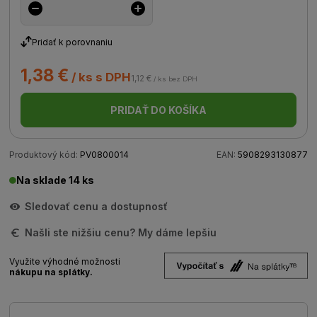
Pridať k porovnaniu
1,38 €
/ ks s DPH
1,12 €
/ ks bez DPH
PRIDAŤ DO KOŠÍKA
Produktový kód:
PV0800014
EAN:
5908293130877
Na sklade 14 ks
Sledovať cenu a dostupnosť
Našli ste nižšiu cenu? My dáme lepšiu
Využite výhodné možnosti
nákupu na splátky.