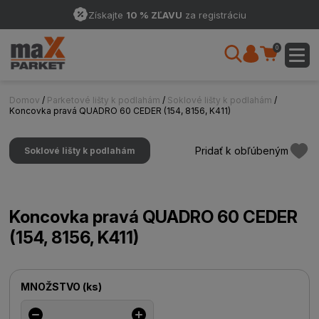
Získajte
10 % ZĽAVU
za registráciu
0
Domov
/
Parketové lišty k podlahám
/
Soklové lišty k podlahám
/
Koncovka pravá QUADRO 60 CEDER (154, 8156, K411)
Pridať k obľúbeným
Soklové lišty k podlahám
Koncovka pravá QUADRO 60 CEDER
(154, 8156, K411)
MNOŽSTVO
(
ks
)