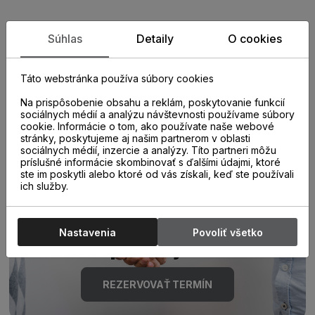
Zistite viac o vlastnostiach
Súhlas
Detaily
O cookies
produktu
Táto webstránka používa súbory cookies
Na prispôsobenie obsahu a reklám, poskytovanie funkcií
sociálnych médií a analýzu návštevnosti používame súbory
cookie. Informácie o tom, ako používate naše webové
stránky, poskytujeme aj našim partnerom v oblasti
sociálnych médií, inzercie a analýzy. Títo partneri môžu
príslušné informácie skombinovať s ďalšími údajmi, ktoré
ste im poskytli alebo ktoré od vás získali, keď ste používali
Poraďte sa s
ich služby.
odborníkom u nás na
Nastavenia
Povoliť všetko
predajni.
REZERVOVAŤ TERMÍN