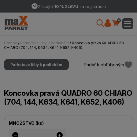
Získajte
10 % ZĽAVU
za registráciu
0
Domov
/
Parketové lišty k podlahám
/ Koncovka pravá QUADRO 60
CHIARO (704, 144, K634, K641, K652, K406)
Pridať k obľúbeným
Parketové lišty k podlahám
Koncovka pravá QUADRO 60 CHIARO
(704, 144, K634, K641, K652, K406)
MNOŽSTVO
(
ks
)