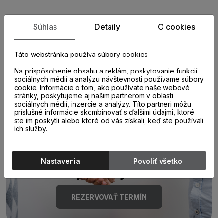
Zistite viac o vlastnostiach
Súhlas
Detaily
O cookies
produktu
Táto webstránka používa súbory cookies
Na prispôsobenie obsahu a reklám, poskytovanie funkcií
sociálnych médií a analýzu návštevnosti používame súbory
cookie. Informácie o tom, ako používate naše webové
stránky, poskytujeme aj našim partnerom v oblasti
sociálnych médií, inzercie a analýzy. Títo partneri môžu
príslušné informácie skombinovať s ďalšími údajmi, ktoré
ste im poskytli alebo ktoré od vás získali, keď ste používali
Poraďte sa s
ich služby.
odborníkom u nás na
Nastavenia
Povoliť všetko
predajni.
REZERVOVAŤ TERMÍN