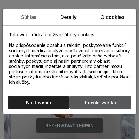
Zistite viac o vlastnostiach
Súhlas
Detaily
O cookies
produktu
Táto webstránka používa súbory cookies
Na prispôsobenie obsahu a reklám, poskytovanie funkcií
sociálnych médií a analýzu návštevnosti používame súbory
cookie. Informácie o tom, ako používate naše webové
stránky, poskytujeme aj našim partnerom v oblasti
sociálnych médií, inzercie a analýzy. Títo partneri môžu
príslušné informácie skombinovať s ďalšími údajmi, ktoré
ste im poskytli alebo ktoré od vás získali, keď ste používali
Poraďte sa s
ich služby.
odborníkom u nás na
Nastavenia
Povoliť všetko
predajni.
REZERVOVAŤ TERMÍN