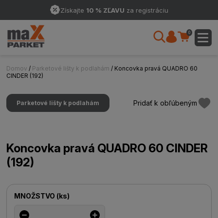
Získajte
10 % ZĽAVU
za registráciu
0
Domov
/
Parketové lišty k podlahám
/ Koncovka pravá QUADRO 60
CINDER (192)
Pridať k obľúbeným
Parketové lišty k podlahám
Koncovka pravá QUADRO 60 CINDER
(192)
MNOŽSTVO
(
ks
)