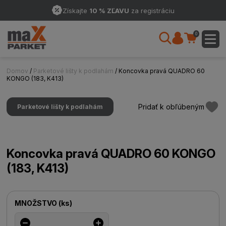
Získajte
10 % ZĽAVU
za registráciu
0
Domov
/
Parketové lišty k podlahám
/ Koncovka pravá QUADRO 60
KONGO (183, K413)
Pridať k obľúbeným
Parketové lišty k podlahám
Koncovka pravá QUADRO 60 KONGO
(183, K413)
MNOŽSTVO
(
ks
)