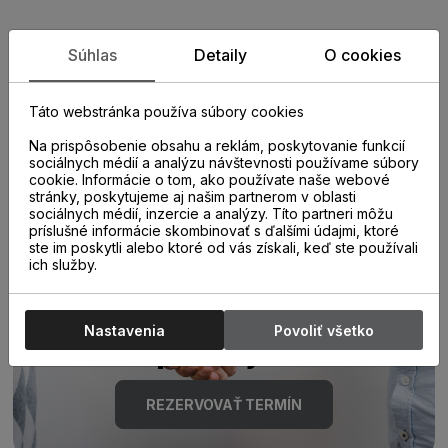
Zistite viac o vlastnostiach
Súhlas
Detaily
O cookies
produktu
Táto webstránka používa súbory cookies
Na prispôsobenie obsahu a reklám, poskytovanie funkcií
sociálnych médií a analýzu návštevnosti používame súbory
cookie. Informácie o tom, ako používate naše webové
stránky, poskytujeme aj našim partnerom v oblasti
sociálnych médií, inzercie a analýzy. Títo partneri môžu
príslušné informácie skombinovať s ďalšími údajmi, ktoré
ste im poskytli alebo ktoré od vás získali, keď ste používali
Poraďte sa s
ich služby.
odborníkom u nás na
Nastavenia
Povoliť všetko
predajni.
REZERVOVAŤ TERMÍN