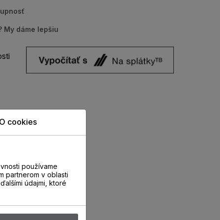
tupnosť
u? My dáme lepšiu
sti
O cookies
evnosti používame
m partnerom v oblasti
ďalšími údajmi, ktoré