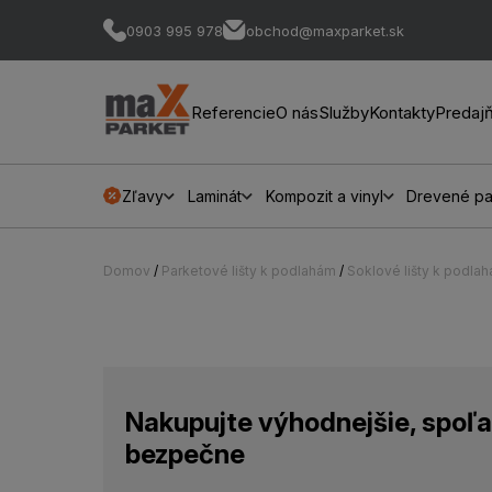
0903 995 978
obchod@maxparket.sk
Referencie
O nás
Služby
Kontakty
Predaj
Zľavy
Laminát
Kompozit a vinyl
Drevené pa
Domov
/
Parketové lišty k podlahám
/
Soklové lišty k podla
Nakupujte výhodnejšie, spoľa
bezpečne