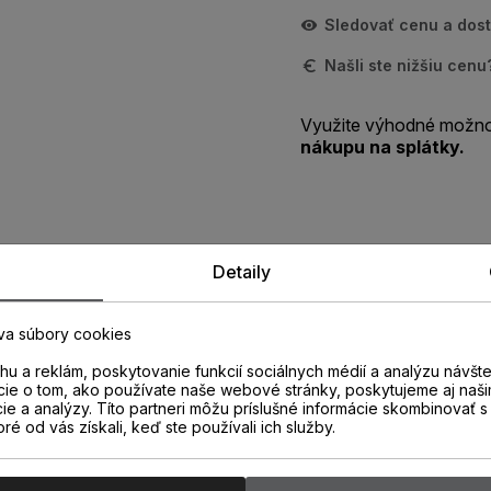
Sledovať cenu a dos
Našli ste nižšiu cen
Využite výhodné možno
nákupu na splátky.
Detaily
Zistite viac o vlastnostiach
produktu
va súbory cookies
u a reklám, poskytovanie funkcií sociálnych médií a analýzu návšt
cie o tom, ako používate naše webové stránky, poskytujeme aj naši
cie a analýzy. Títo partneri môžu príslušné informácie skombinovať s 
oré od vás získali, keď ste používali ich služby.