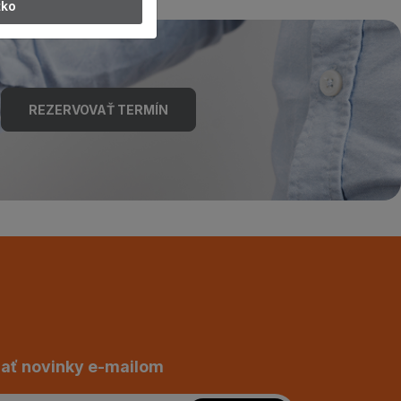
tko
REZERVOVAŤ TERMÍN
ať novinky e-mailom