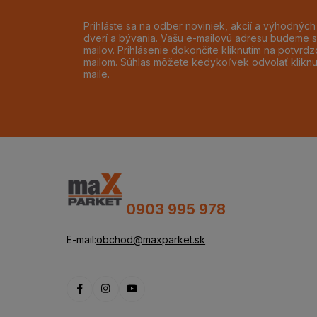
Prihláste sa na odber noviniek, akcií a výhodnýc
dverí a bývania. Vašu e-mailovú adresu budeme s
mailov. Prihlásenie dokončíte kliknutím na potvr
mailom. Súhlas môžete kedykoľvek odvolať klikn
maile.
0903 995 978
E-mail:
obchod@maxparket.sk