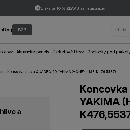
Získajte
10 % ZĽAVU
za registráciu
ňa
Blog
B2B
rkety
Akustické panely
Parketové lišty
Podložky pod parket
hám
/ Koncovka pravá QUADRO 60 YAKIMA (HONEY) (137, K476,5537)
Koncovka
YAKIMA (H
hlivo a
K476,5537