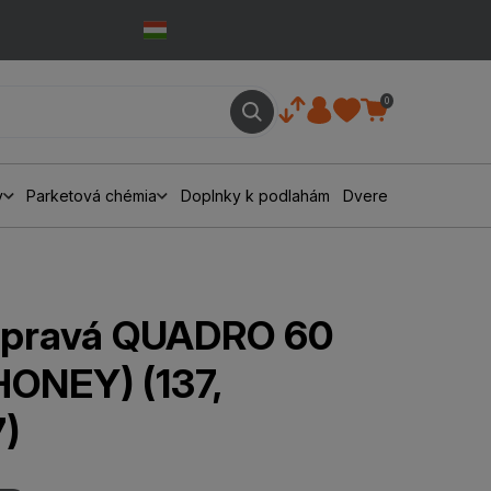
0
y
Parketová chémia
Doplnky k podlahám
Dvere
 pravá QUADRO 60
ONEY) (137,
)