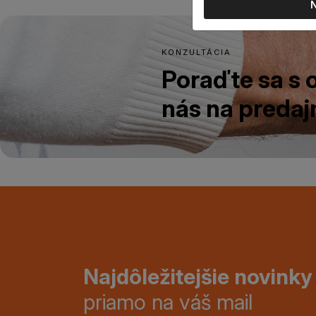
KONZULTÁCIA
Poraďte sa s
nás na predajn
Najdôležitejšie novinky
priamo na váš mail