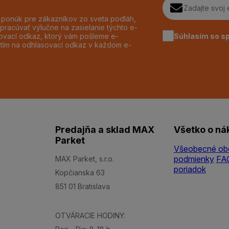
h ponúk pre zákazníkov zo sveta podláh,
pracúvať výlučne na zasielanie týchto e-
Súhlasím so s
dzovací odkaz, ktorý vám pošleme e-
utím na odhlasovací odkaz v každom e-
Predajňa a sklad MAX
Všetko o ná
Parket
Všeobecné ob
podmienky
FA
MAX Parket, s.r.o.
poriadok
Kopčianska 63
851 01 Bratislava
OTVÁRACIE HODINY: