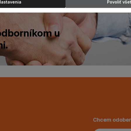
Nastavenia
Povoliť vše
 odborníkom u
i.
Chcem odober