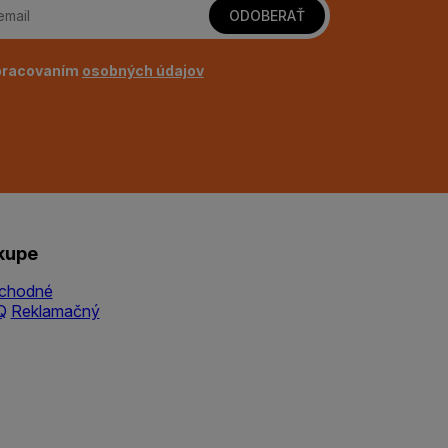
ODOBERAŤ
pracovaním
osobných údajov
kupe
chodné
Q
Reklamačný