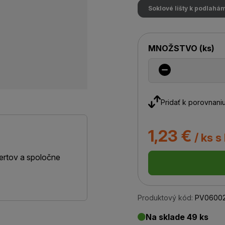
Soklové lišty k podlahá
MNOŽSTVO
(
ks
)
Pridať k porovnani
1,23 €
/ ks s
ertov a spoločne
Produktový kód:
PV06002
Na sklade 49 ks