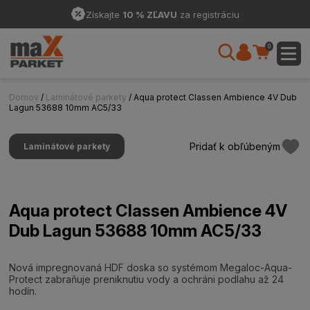
Získajte
10 % ZĽAVU
za registráciu
0
Domov
/
Laminátové parkety
/ Aqua protect Classen Ambience 4V Dub
Lagun 53688 10mm AC5/33
Pridať k obľúbeným
Laminátové parkety
Aqua protect Classen Ambience 4V
Dub Lagun 53688 10mm AC5/33
Nová impregnovaná HDF doska so systémom Megaloc-Aqua-
Protect zabraňuje preniknutiu vody a ochráni podlahu až 24
hodín.