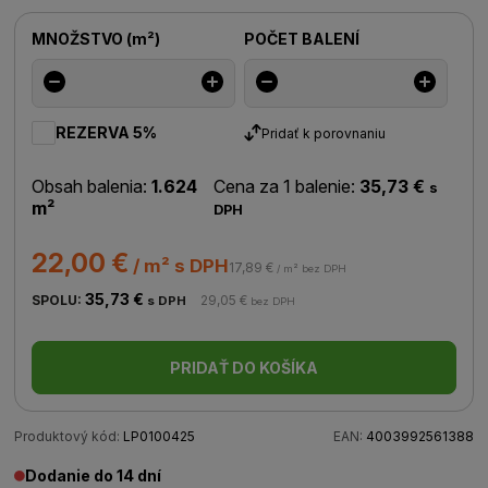
MNOŽSTVO
(
m²
)
POČET BALENÍ
REZERVA 5%
Pridať k porovnaniu
Obsah balenia:
1.624
Cena za 1 balenie:
35,73 €
s
m²
DPH
22,00 €
/ m² s DPH
17,89 €
/ m² bez DPH
35,73 €
SPOLU:
29,05 €
s DPH
bez DPH
PRIDAŤ DO KOŠÍKA
Produktový kód:
LP0100425
EAN:
4003992561388
Dodanie do 14 dní