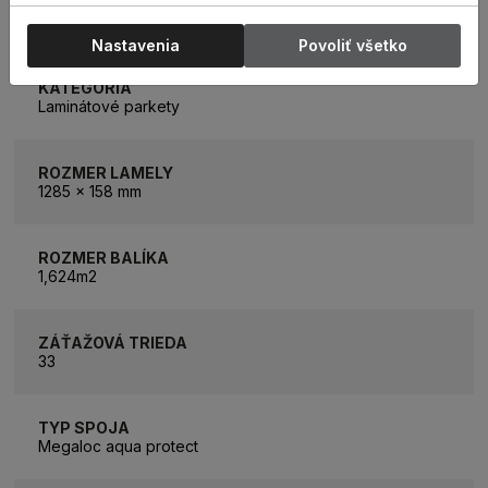
PARAMETRE
Nastavenia
Povoliť všetko
KATEGÓRIA
Laminátové parkety
ROZMER LAMELY
1285 x 158 mm
ROZMER BALÍKA
1,624m2
ZÁŤAŽOVÁ TRIEDA
33
TYP SPOJA
Megaloc aqua protect