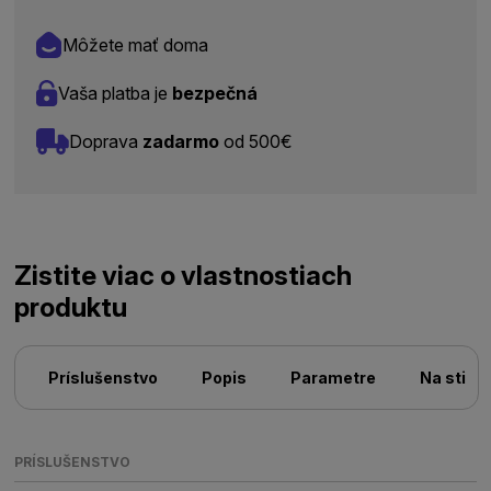
Môžete mať doma
Vaša platba je
bezpečná
Doprava
zadarmo
od 500€
Zistite viac o vlastnostiach
produktu
Príslušenstvo
Popis
Parametre
Na stiah
PRÍSLUŠENSTVO