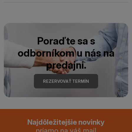
Poraďte sa s
odborníkom u nás na
predajni.
REZERVOVAŤ TERMÍN
Najdôležitejšie novinky
priamo na váš mail