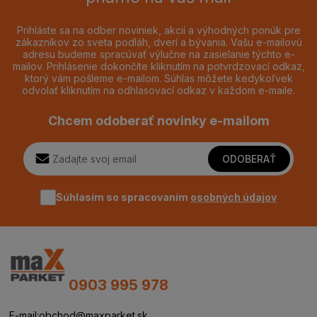
Prihláste sa na odber noviniek, akcií a výhodných ponúk pre
zákazníkov zo sveta podláh, dverí a bývania. Vašu e-mailovú
adresu budeme spracúvať výlučne na zasielanie týchto e-
mailov. Prihlásenie dokončíte kliknutím na potvrdzovací odkaz,
ktorý vám pošleme e-mailom. Súhlas môžete kedykoľvek
odvolať kliknutím na odhlasovací odkaz v každom e-maile.
Chcem odoberať novinky e-mailom
ODOBERAŤ
Súhlasím so spracovaním
osobných údajov
0903 995 978
E-mail:
obchod@maxparket.sk