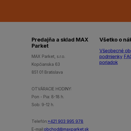
Predajňa a sklad MAX
Všetko o ná
Parket
Všeobecné ob
podmienky
FA
MAX Parket, s.r.o.
poriadok
Kopčianska 63
851 01 Bratislava
OTVÁRACIE HODINY:
Pon - Pia: 8-18 h.
Sob: 9-12 h.
Telefón:
+421 903 995 978
E-mail:
obchod@maxparket.sk