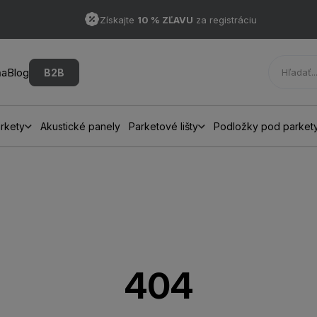
Získajte
10 % ZĽAVU
za registráciu
ňa
Blog
B2B
rkety
Akustické panely
Parketové lišty
Podložky pod parket
404