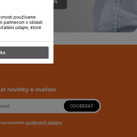
REZERVOVAŤ TERMÍN
evnosti používame
m partnerom v oblasti
ďalšími údajmi, ktoré
tko
ať novinky e-mailom
ODOBERAŤ
pracovaním
osobných údajov