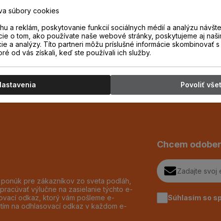
va súbory cookies
i.
u a reklám, poskytovanie funkcií sociálnych médií a analýzu návšt
cie o tom, ako používate naše webové stránky, poskytujeme aj naši
cie a analýzy. Títo partneri môžu príslušné informácie skombinovať s 
oré od vás získali, keď ste používali ich služby.
Nastavenia
Povoliť vše
Chcem odober
h ponúk pre zákazníkov zo sveta podláh,
pracúvať výlučne na zasielanie týchto e-
Súhlasím so s
dzovací odkaz, ktorý vám pošleme e-
utím na odhlasovací odkaz v každom e-