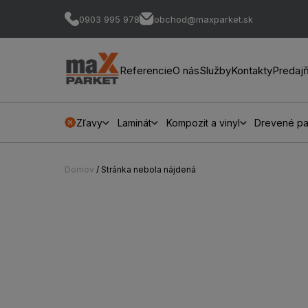
0903 995 978
obchod@maxparket.sk
Referencie
O nás
Služby
Kontakty
Predaj
Zľavy
Laminát
Kompozit a vinyl
Drevené pa
Domov
/ Stránka nebola nájdená