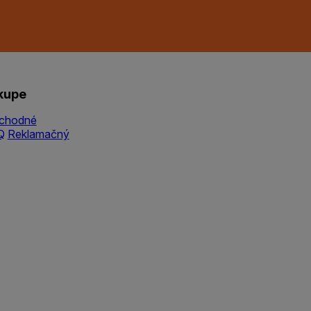
kupe
chodné
Q
Reklamačný