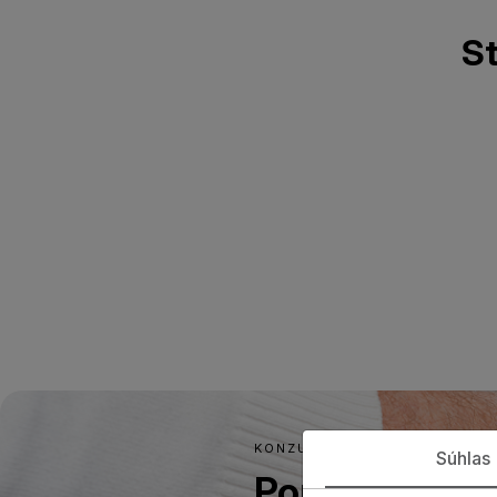
St
KONZULTÁCIA
Súhlas
Poraďte sa s