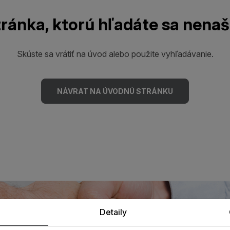
ránka, ktorú hľadáte sa nenaš
Skúste sa vrátiť na úvod alebo použite vyhľadávanie.
NÁVRAT NA ÚVODNÚ STRÁNKU
Detaily
 odborníkom u