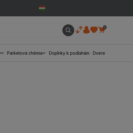
0
y
Parketová chémia
Doplnky k podlahám
Dvere