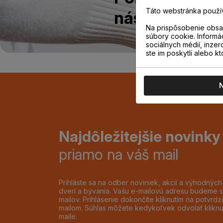
Táto webstránka použí
nás na predajn
Na prispôsobenie obsah
súbory cookie. Informá
sociálnych médií, inzer
ste im poskytli alebo kt
Najdôležitejšie novinky
priamo na váš mail
Prihláste sa na odber noviniek, akcií a výhodnýc
dverí a bývania. Vašu e-mailovú adresu budeme s
mailov. Prihlásenie dokončíte kliknutím na potvr
mailom. Súhlas môžete kedykoľvek odvolať klikn
maile.