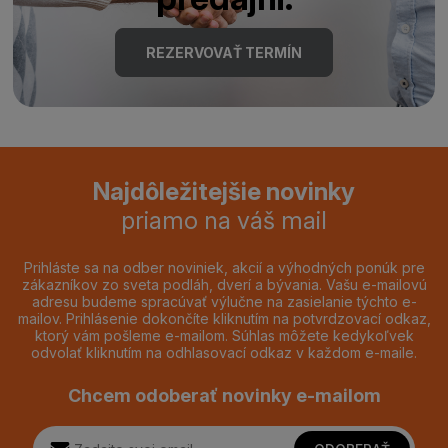
REZERVOVAŤ TERMÍN
Najdôležitejšie novinky
priamo na váš mail
Prihláste sa na odber noviniek, akcií a výhodných ponúk pre
zákazníkov zo sveta podláh, dverí a bývania. Vašu e-mailovú
adresu budeme spracúvať výlučne na zasielanie týchto e-
mailov. Prihlásenie dokončíte kliknutím na potvrdzovací odkaz,
ktorý vám pošleme e-mailom. Súhlas môžete kedykoľvek
odvolať kliknutím na odhlasovací odkaz v každom e-maile.
Chcem odoberať novinky e-mailom