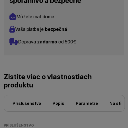
spoľahlivo a bezpečne
Môžete mať doma
Vaša platba je
bezpečná
Doprava
zadarmo
od 500€
Zistite viac o vlastnostiach
produktu
Príslušenstvo
Popis
Parametre
Na stiah
PRÍSLUŠENSTVO