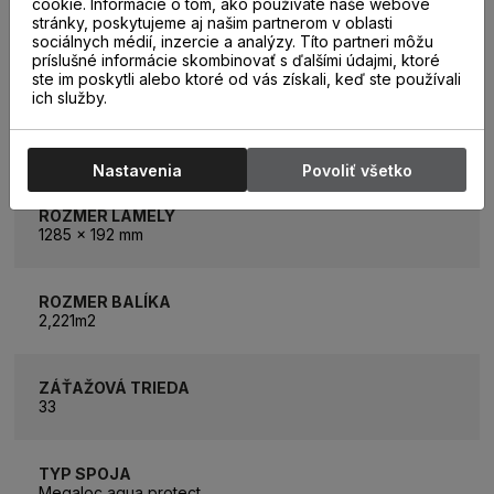
cookie. Informácie o tom, ako používate naše webové
stránky, poskytujeme aj našim partnerom v oblasti
sociálnych médií, inzercie a analýzy. Títo partneri môžu
PARAMETRE
príslušné informácie skombinovať s ďalšími údajmi, ktoré
ste im poskytli alebo ktoré od vás získali, keď ste používali
ich služby.
KATEGÓRIA
Laminátové parkety
Nastavenia
Povoliť všetko
ROZMER LAMELY
1285 x 192 mm
ROZMER BALÍKA
2,221m2
ZÁŤAŽOVÁ TRIEDA
33
TYP SPOJA
Megaloc aqua protect