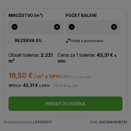
MNOŽSTVO
(
m²
)
POČET BALENÍ
REZERVA 5%
Pridať k porovnaniu
Obsah balenia:
2.221
Cena za 1 balenie:
43,31 €
s
m²
DPH
19,50 €
/ m² s DPH
15,85 €
/ m² bez DPH
43,31 €
SPOLU:
35,20 €
s DPH
bez DPH
PRIDAŤ DO KOŠÍKA
Produktový kód:
LP0100517
EAN:
4003992618761