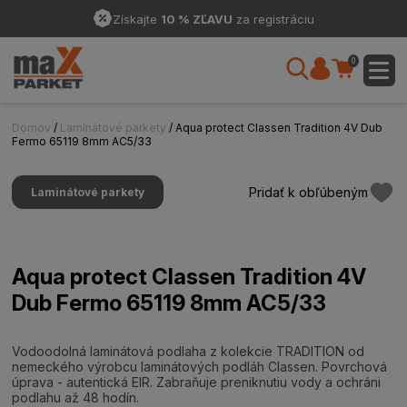
Získajte
10 % ZĽAVU
za registráciu
0
Domov
/
Laminátové parkety
/ Aqua protect Classen Tradition 4V Dub
Fermo 65119 8mm AC5/33
Pridať k obľúbeným
Laminátové parkety
Aqua protect Classen Tradition 4V
Dub Fermo 65119 8mm AC5/33
Vodoodolná laminátová podlaha z kolekcie TRADITION od
nemeckého výrobcu laminátových podláh Classen. Povrchová
úprava - autentická EIR. Zabraňuje preniknutiu vody a ochráni
podlahu až 48 hodín.