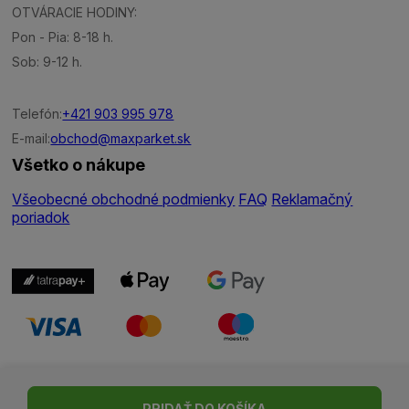
OTVÁRACIE HODINY:
Pon - Pia: 8-18 h.
Sob: 9-12 h.
Telefón:
+421 903 995 978
E-mail:
obchod@maxparket.sk
Všetko o nákupe
Všeobecné obchodné podmienky
FAQ
Reklamačný
poriadok
Nastavenie cookies
| © Všetky práva vyhradené | Made with ♥
PRIDAŤ DO KOŠÍKA