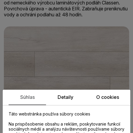
od nemeckého výrobcu laminátových podláh Classen.
Povrchová úprava - autentická EIR. Zabraňuje preniknutiu
vody a ochráni podlahu až 48 hodín.
Súhlas
Detaily
O cookies
Táto webstránka používa súbory cookies
Na prispôsobenie obsahu a reklám, poskytovanie funkcií
sociálnych médií a analýzu návštevnosti používame súbory