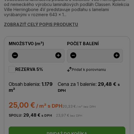
od nemeckého výrobcu laminátových podláh Classen. Kolekcia
Ville Herringbone 4V predstavuje podlahu s lamelami
vyrábanými v rozmere 643 x 1...
ZOBRAZIŤ CELÝ POPIS PRODUKTU
MNOŽSTVO
(
m²
)
POČET BALENÍ
REZERVA 5%
Pridať k porovnaniu
Obsah balenia:
1.179
Cena za 1 balenie:
29,48 €
s
m²
DPH
25,00 €
/ m² s DPH
20,33 €
/ m² bez DPH
29,48 €
SPOLU:
23,97 €
s DPH
bez DPH
PRIDAŤ DO KOŠÍKA