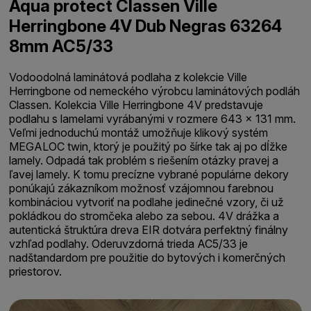
Aqua protect Classen Ville
Herringbone 4V Dub Negras 63264
8mm AC5/33
Vodoodolná laminátová podlaha z kolekcie Ville
Herringbone od nemeckého výrobcu laminátových podláh
Classen. Kolekcia Ville Herringbone 4V predstavuje
podlahu s lamelami vyrábanými v rozmere 643 x 131 mm.
Veľmi jednoduchú montáž umožňuje klikový systém
MEGALOC twin, ktorý je použitý po šírke tak aj po dĺžke
lamely. Odpadá tak problém s riešením otázky pravej a
ľavej lamely. K tomu precízne vybrané populárne dekory
ponúkajú zákazníkom možnosť vzájomnou farebnou
kombináciou vytvoriť na podlahe jedinečné vzory, či už
pokládkou do stromčeka alebo za sebou. 4V drážka a
autentická štruktúra dreva EIR dotvára perfektný finálny
vzhľad podlahy. Oderuvzdorná trieda AC5/33 je
nadštandardom pre použitie do bytových i komerčných
priestorov.