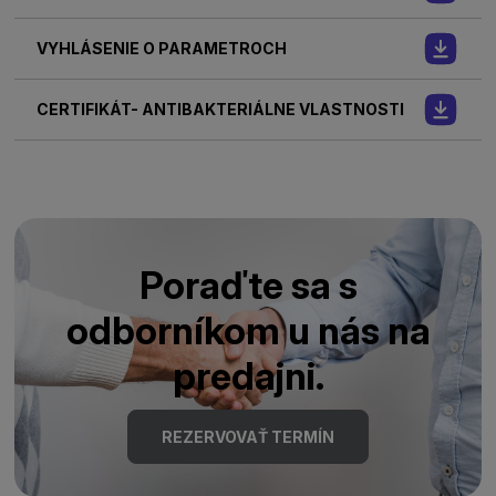
VYHLÁSENIE O PARAMETROCH
CERTIFIKÁT- ANTIBAKTERIÁLNE VLASTNOSTI
Poraďte sa s
odborníkom u nás na
predajni.
REZERVOVAŤ TERMÍN