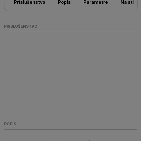
Príslušenstvo
Popis
Parametre
Na stiah
PRÍSLUŠENSTVO
POPIS