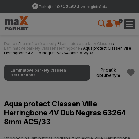
Získajte
10 % ZĽAVU
za registráciu
0
Domov
/
Laminátové parkety
/
Laminátové parkety Classen
/
Laminátové parkety Classen Herringbone
/ Aqua protect Classen Ville
Herringbone 4V Dub Negras 63264 8mm AC5/33
Pridať k
Laminátové parkety Classen
Herringbone
obľúbeným
Aqua protect Classen Ville
Herringbone 4V Dub Negras 63264
8mm AC5/33
Vodoodolná laminátová podlaha z kolekcie Ville Herringbone