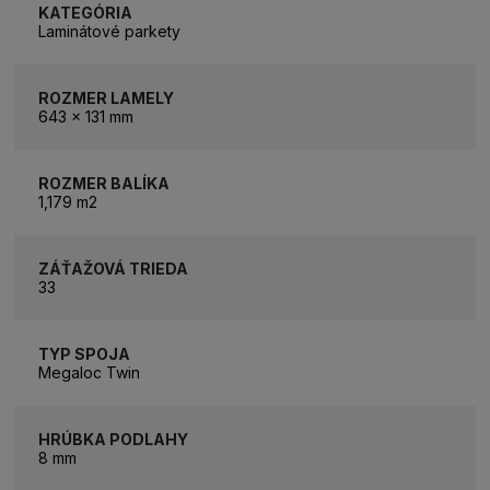
KATEGÓRIA
Laminátové parkety
ROZMER LAMELY
643 x 131 mm
ROZMER BALÍKA
1,179 m2
ZÁŤAŽOVÁ TRIEDA
33
TYP SPOJA
Megaloc Twin
HRÚBKA PODLAHY
8 mm