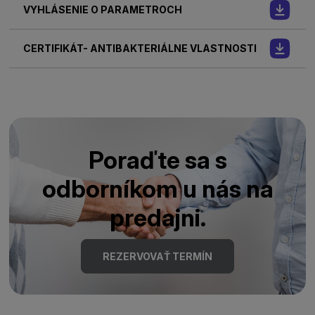
VYHLÁSENIE O PARAMETROCH
CERTIFIKÁT- ANTIBAKTERIÁLNE VLASTNOSTI
Poraďte sa s
odborníkom u nás na
predajni.
REZERVOVAŤ TERMÍN