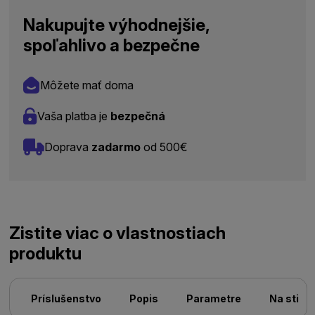
Nakupujte výhodnejšie,
spoľahlivo a bezpečne
Môžete mať doma
Vaša platba je
bezpečná
Doprava
zadarmo
od 500€
Zistite viac o vlastnostiach
produktu
Príslušenstvo
Popis
Parametre
Na stiah