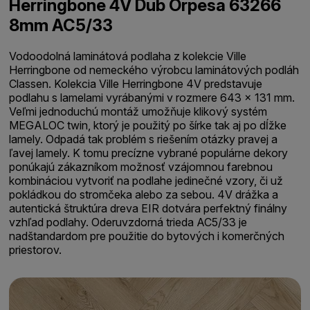
Herringbone 4V Dub Orpesa 63266
8mm AC5/33
Vodoodolná laminátová podlaha z kolekcie Ville
Herringbone od nemeckého výrobcu laminátových podláh
Classen. Kolekcia Ville Herringbone 4V predstavuje
podlahu s lamelami vyrábanými v rozmere 643 x 131 mm.
Veľmi jednoduchú montáž umožňuje klikový systém
MEGALOC twin, ktorý je použitý po šírke tak aj po dĺžke
lamely. Odpadá tak problém s riešením otázky pravej a
ľavej lamely. K tomu precízne vybrané populárne dekory
ponúkajú zákazníkom možnosť vzájomnou farebnou
kombináciou vytvoriť na podlahe jedinečné vzory, či už
pokládkou do stromčeka alebo za sebou. 4V drážka a
autentická štruktúra dreva EIR dotvára perfektný finálny
vzhľad podlahy. Oderuvzdorná trieda AC5/33 je
nadštandardom pre použitie do bytových i komerčných
priestorov.