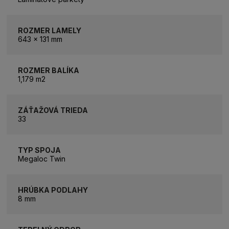
ROZMER LAMELY
643 x 131 mm
ROZMER BALÍKA
1,179 m2
ZÁŤAŽOVÁ TRIEDA
33
TYP SPOJA
Megaloc Twin
HRÚBKA PODLAHY
8 mm