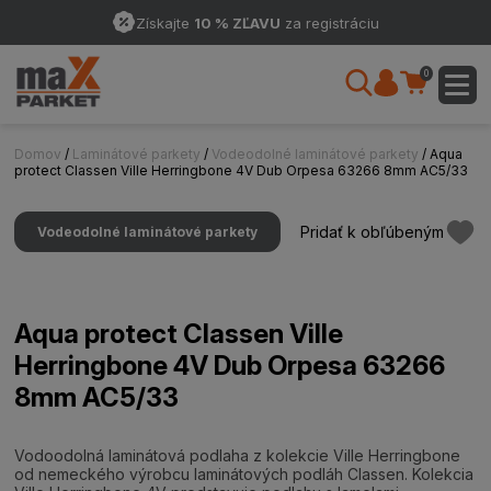
Získajte
10 % ZĽAVU
za registráciu
0
Domov
/
Laminátové parkety
/
Vodeodolné laminátové parkety
/ Aqua
protect Classen Ville Herringbone 4V Dub Orpesa 63266 8mm AC5/33
Pridať k obľúbeným
Vodeodolné laminátové parkety
Aqua protect Classen Ville
Herringbone 4V Dub Orpesa 63266
8mm AC5/33
Vodoodolná laminátová podlaha z kolekcie Ville Herringbone
od nemeckého výrobcu laminátových podláh Classen. Kolekcia