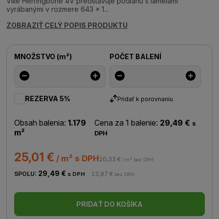
Ville Herringbone 4V predstavuje podlahu s lamelami
vyrábanými v rozmere 643 x 1...
ZOBRAZIŤ CELÝ POPIS PRODUKTU
MNOŽSTVO
(
m²
)
POČET BALENÍ
REZERVA 5%
Pridať k porovnaniu
Obsah balenia:
1.179
Cena za 1 balenie:
29,49 €
s
m²
DPH
25,01 €
/ m² s DPH
20,33 €
/ m² bez DPH
29,49 €
SPOLU:
23,97 €
s DPH
bez DPH
PRIDAŤ DO KOŠÍKA