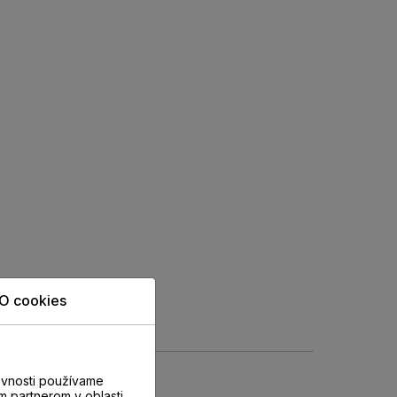
O cookies
evnosti používame
m partnerom v oblasti