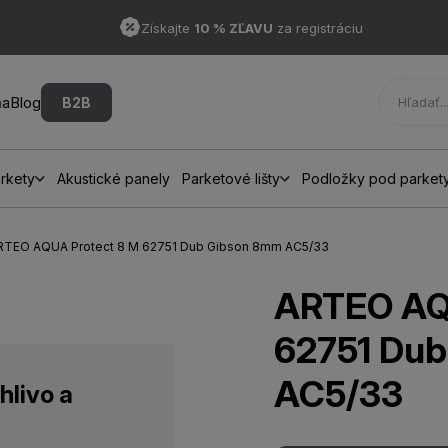
Získajte
10 % ZĽAVU
za registráciu
ňa
Blog
B2B
rkety
Akustické panely
Parketové lišty
Podložky pod parket
ARTEO AQUA Protect 8 M 62751 Dub Gibson 8mm AC5/33
ARTEO AQ
62751 Du
AC5/33
hlivo a