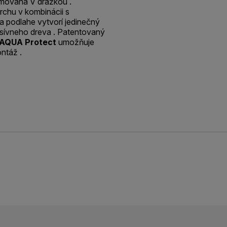
emovaná V drážkou .
rchu v kombinácii s
a podlahe vytvorí jedinečný
asívneho dreva . Patentovaný
AQUA Protect
umožňuje
ntáž .