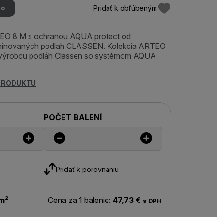
Pridať k obľúbeným
eo
TEO 8 M s ochranou AQUA protect od
minovaných podlah CLASSEN. Kolekcia ARTEO
výrobcu podláh Classen so systémom AQUA
 PRODUKTU
POČET BALENÍ
Pridať k porovnaniu
m²
Cena za 1 balenie:
47,73 €
s DPH