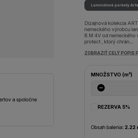
Laminátové parkety Art
Dizajnová kolekcia AR
nemeckého výrobcu la
8 M 4V od nemeckého 
protect , ktorý chrán...
ZOBRAZIŤ CELÝ POPIS
MNOŽSTVO
(
m²
)
ertov a spoločne
REZERVA 5%
Obsah balenia:
2.22 