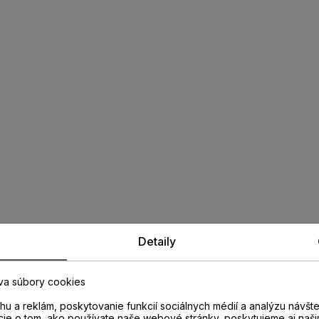
Detaily
va súbory cookies
u a reklám, poskytovanie funkcií sociálnych médií a analýzu návšt
cie o tom, ako používate naše webové stránky, poskytujeme aj naši