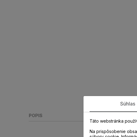
Súhlas
POPIS
Táto webstránka použí
Na prispôsobenie obsah
súbory cookie. Informá