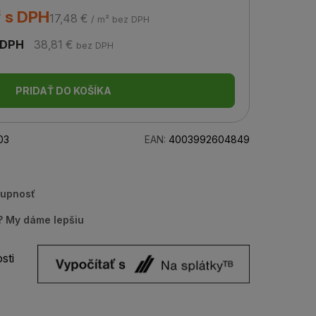
² s DPH
17,48 €
/ m² bez DPH
 DPH
38,81 €
bez DPH
PRIDAŤ DO KOŠÍKA
03
EAN:
4003992604849
tupnosť
u? My dáme lepšiu
sti