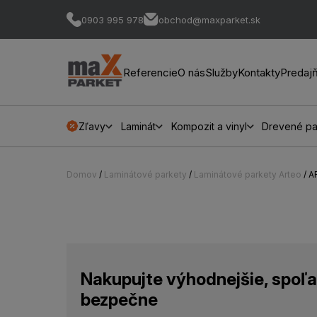
0903 995 978
obchod@maxparket.sk
Referencie
O nás
Služby
Kontakty
Predaj
Zľavy
Laminát
Kompozit a vinyl
Drevené pa
Domov
/
Laminátové parkety
/
Laminátové parkety Arteo
/ 
Nakupujte výhodnejšie, spoľa
bezpečne