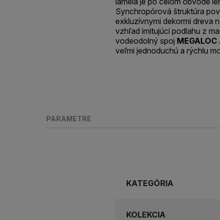
lamela je po celom obvode l
Synchropórová štruktúra pov
exkluzívnymi dekormi dreva n
vzhľad imitujúci podlahu z m
vodeodolný spoj
MEGALOC 
veľmi jednoduchú a rýchlu mo
PARAMETRE
KATEGÓRIA
KOLEKCIA