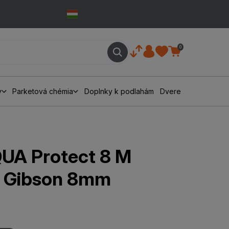
0
y
Parketová chémia
Doplnky k podlahám
Dvere
UA Protect 8 M
b Gibson 8mm