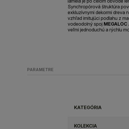
lamela je po celom obvode l
Synchropórová štruktúra pov
exkluzívnymi dekormi dreva n
vzhľad imitujúci podlahu z m
vodeodolný spoj
MEGALOC 
veľmi jednoduchú a rýchlu mo
PARAMETRE
KATEGÓRIA
KOLEKCIA