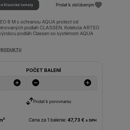
Pridať k obľúbeným
eo Klasické lamely
TEO 8 M s ochranou AQUA protect od
minovaných podlah CLASSEN. Kolekcia ARTEO
výrobcu podláh Classen so systémom AQUA
 PRODUKTU
POČET BALENÍ
Pridať k porovnaniu
m²
Cena za 1 balenie:
47,73 €
s DPH