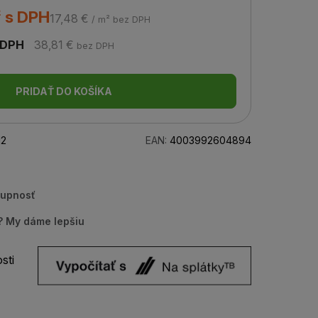
² s DPH
17,48 €
/ m² bez DPH
 DPH
38,81 €
bez DPH
PRIDAŤ DO KOŠÍKA
12
EAN:
4003992604894
tupnosť
u? My dáme lepšiu
sti