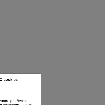
O cookies
evnosti používame
m partnerom v oblasti