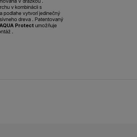
emovaná V drážkou .
rchu v kombinácii s
a podlahe vytvorí jedinečný
asívneho dreva . Patentovaný
AQUA Protect
umožňuje
ntáž .