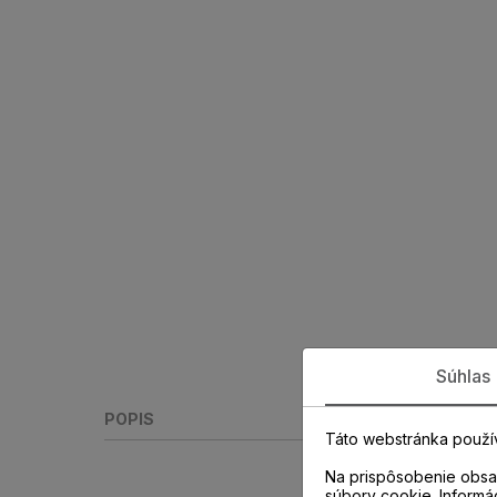
Súhlas
POPIS
Táto webstránka použí
Na prispôsobenie obsah
súbory cookie. Informá