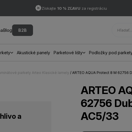
Získajte
10 % ZĽAVU
za registráciu
ňa
Blog
B2B
rkety
Akustické panely
Parketové lišty
Podložky pod parket
aminátové parkety Arteo Klasické lamely
/ ARTEO AQUA Protect 8 M 62756
ARTEO AQ
62756 Du
AC5/33
hlivo a