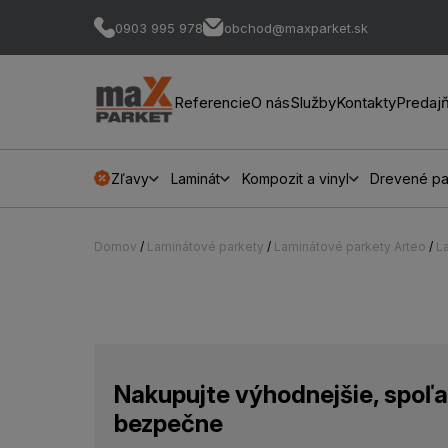
0903 995 978
obchod@maxparket.sk
Referencie
O nás
Služby
Kontakty
Predaj
Zľavy
Laminát
Kompozit a vinyl
Drevené pa
Domov
/
Laminátové parkety
/
Laminátové parkety Arteo
/
L
Nakupujte výhodnejšie, spoľa
bezpečne