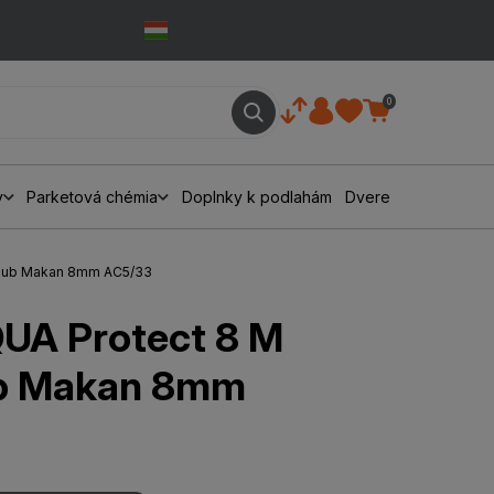
0
y
Parketová chémia
Doplnky k podlahám
Dvere
 Dub Makan 8mm AC5/33
UA Protect 8 M
b Makan 8mm