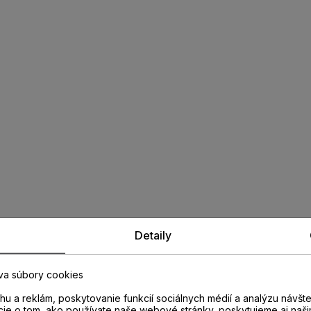
Detaily
va súbory cookies
u a reklám, poskytovanie funkcií sociálnych médií a analýzu návšt
cie o tom, ako používate naše webové stránky, poskytujeme aj naši