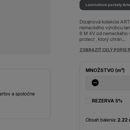
Laminátové parkety Art
Dizajnová kolekcia AR
nemeckého výrobcu la
8 M 4V od nemeckého 
protect , ktorý chrán...
ZOBRAZIŤ CELÝ POPIS
MNOŽSTVO
(
m²
)
ertov a spoločne
REZERVA 5%
Obsah balenia:
2.22 