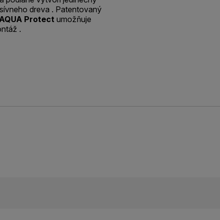
asívneho dreva . Patentovaný
AQUA Protect
umožňuje
ntáž .