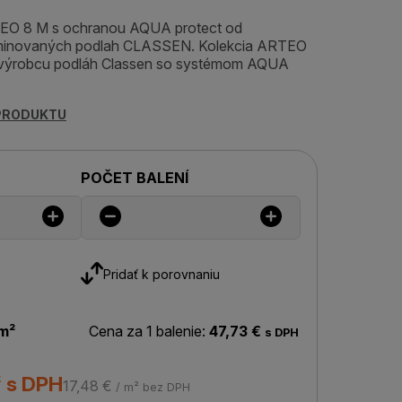
TEO 8 M s ochranou AQUA protect od
minovaných podlah CLASSEN. Kolekcia ARTEO
výrobcu podláh Classen so systémom AQUA
 PRODUKTU
POČET BALENÍ
Pridať k porovnaniu
m²
Cena za 1 balenie:
47,73 €
s DPH
² s DPH
17,48 €
/ m² bez DPH