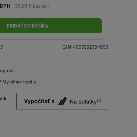
 DPH
38,81 €
bez DPH
PRIDAŤ DO KOŠÍKA
13
EAN:
4003992604900
tupnosť
u? My dáme lepšiu
sti