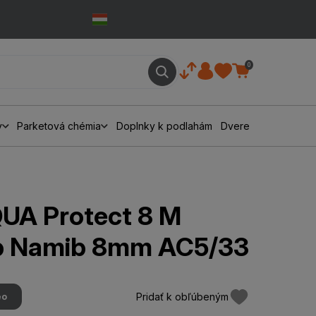
0
y
Parketová chémia
Doplnky k podlahám
Dvere
UA Protect 8 M
b Namib 8mm AC5/33
Pridať k obľúbeným
eo