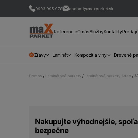
0903 995 978
obchod@maxparket.sk
Referencie
O nás
Služby
Kontakty
Predaj
Zľavy
Laminát
Kompozit a vinyl
Drevené pa
Domov
/
Laminátové parkety
/
Laminátové parkety Arteo
/ 
Nakupujte výhodnejšie, spoľa
bezpečne