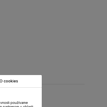
O cookies
evnosti používame
m partnerom v oblasti