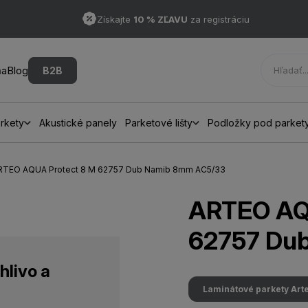
Získajte
10 % ZĽAVU
za registráciu
ňa
Blog
B2B
rkety
Akustické panely
Parketové lišty
Podložky pod parket
ARTEO AQUA Protect 8 M 62757 Dub Namib 8mm AC5/33
ARTEO AQ
62757 Du
hlivo a
Laminátové parkety Art