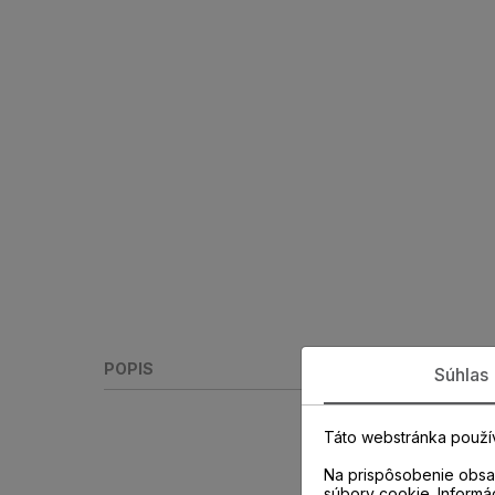
POPIS
Súhlas
Táto webstránka použí
Na prispôsobenie obsah
súbory cookie. Informá