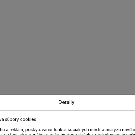
Detaily
va súbory cookies
u a reklám, poskytovanie funkcií sociálnych médií a analýzu návšt
cie o tom, ako používate naše webové stránky, poskytujeme aj naši