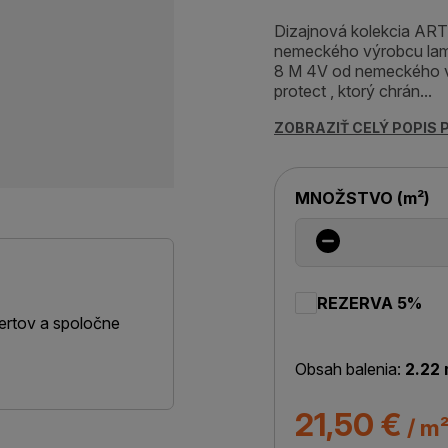
Dizajnová kolekcia AR
nemeckého výrobcu la
8 M 4V od nemeckého 
protect , ktorý chrán...
ZOBRAZIŤ CELÝ POPIS
MNOŽSTVO
(
m²
)
REZERVA 5%
ertov a spoločne
Obsah balenia:
2.22 
21,50 €
/ m