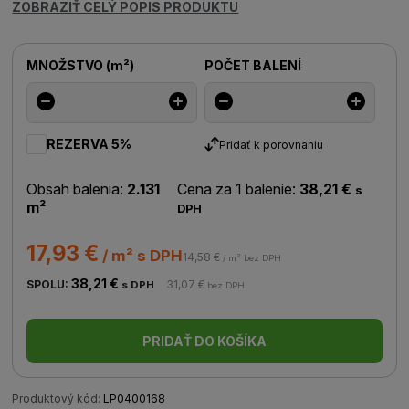
ZOBRAZIŤ CELÝ POPIS PRODUKTU
MNOŽSTVO
(
m²
)
POČET BALENÍ
REZERVA 5%
Pridať k porovnaniu
Obsah balenia:
2.131
Cena za 1 balenie:
38,21 €
s
m²
DPH
17,93 €
/ m² s DPH
14,58 €
/ m² bez DPH
38,21 €
SPOLU:
31,07 €
s DPH
bez DPH
PRIDAŤ DO KOŠÍKA
Produktový kód:
LP0400168