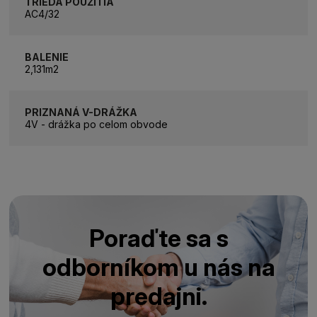
TRIEDA POUŽITIA
AC4/32
BALENIE
2,131m2
PRIZNANÁ V-DRÁŽKA
4V - drážka po celom obvode
Poraďte sa s
odborníkom u nás na
predajni.