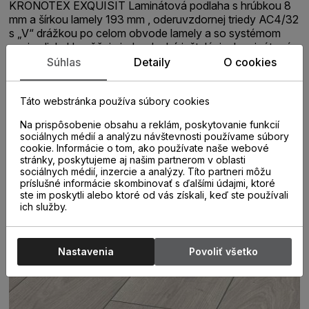
KRONOTEX EXQUISIT Laminátová podlaha s hrúbkou 8
mm a šírkou lamely 193 mm , oderuvzdornej triedy AC4/32
s „V“ drážkou po celom obvode lamely a so systémom
spoja click. Umožňuje jednoduchú inštaláciu. Laminátová
podlaha vhodná do domácnosti a vzhľadom na jej vysokú
Súhlas
Detaily
O cookies
kvalitu, môže byť namontovaná hocikde. Laminátová
podlaha sa často používa v komerčných priestoroch,
Táto webstránka používa súbory cookies
vrátane hotelov, reštaurácii, kanceláriách a obchodoch.
Na prispôsobenie obsahu a reklám, poskytovanie funkcií
sociálnych médií a analýzu návštevnosti používame súbory
cookie. Informácie o tom, ako používate naše webové
stránky, poskytujeme aj našim partnerom v oblasti
sociálnych médií, inzercie a analýzy. Títo partneri môžu
príslušné informácie skombinovať s ďalšími údajmi, ktoré
ste im poskytli alebo ktoré od vás získali, keď ste používali
ich služby.
Nastavenia
Povoliť všetko