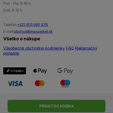
Pon - Pia: 8-18 h.
Sob: 9-12 h.
Telefón:
+421 903 995 978
E-mail:
obchod@maxparket.sk
Všetko o nákupe
Všeobecné obchodné podmienky
FAQ
Reklamačný
poriadok
Nastavenie cookies
| © Všetky práva vyhradené | Made with ♥
PRIDAŤ DO KOŠÍKA
by
Madviso