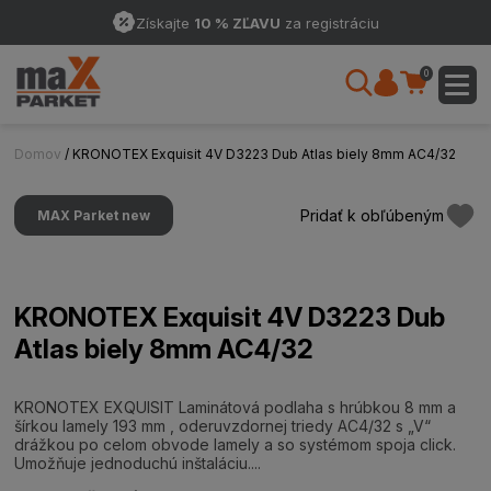
Získajte
10 % ZĽAVU
za registráciu
0
Domov
/ KRONOTEX Exquisit 4V D3223 Dub Atlas biely 8mm AC4/32
Pridať k obľúbeným
MAX Parket new
KRONOTEX Exquisit 4V D3223 Dub
Atlas biely 8mm AC4/32
KRONOTEX EXQUISIT Laminátová podlaha s hrúbkou 8 mm a
šírkou lamely 193 mm , oderuvzdornej triedy AC4/32 s „V“
drážkou po celom obvode lamely a so systémom spoja click.
Umožňuje jednoduchú inštaláciu....