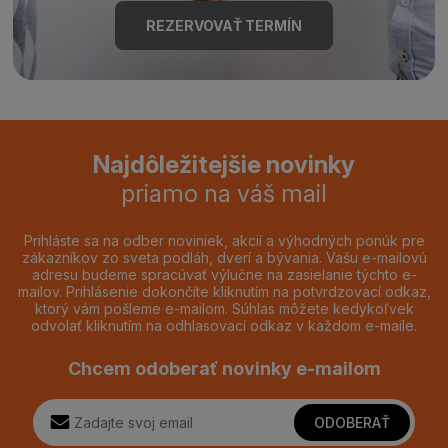
REZERVOVAŤ TERMÍN
Najdôležitejšie novinky
priamo na váš mail
Prihláste sa na odber noviniek, akcií a výhodných ponúk pre
zákazníkov zo sveta podláh, dverí a bývania. Vašu e-mailovú
adresu budeme spracúvať výlučne na zasielanie týchto e-
mailov. Prihlásenie dokončíte kliknutím na potvrdzovací odkaz,
ktorý vám pošleme e-mailom. Súhlas môžete kedykoľvek
odvolať kliknutím na odhlasovací odkaz v každom e-maile.
Chcem odoberať novinky e-mailom
ODOBERAŤ