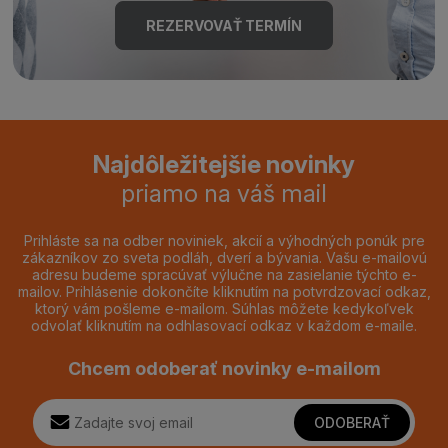
REZERVOVAŤ TERMÍN
Najdôležitejšie novinky
priamo na váš mail
Prihláste sa na odber noviniek, akcií a výhodných ponúk pre
zákazníkov zo sveta podláh, dverí a bývania. Vašu e-mailovú
adresu budeme spracúvať výlučne na zasielanie týchto e-
mailov. Prihlásenie dokončíte kliknutím na potvrdzovací odkaz,
ktorý vám pošleme e-mailom. Súhlas môžete kedykoľvek
odvolať kliknutím na odhlasovací odkaz v každom e-maile.
Chcem odoberať novinky e-mailom
ODOBERAŤ