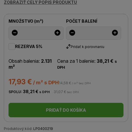
ZOBRAZIŤ CELÝ POPIS PRODUKTU
MNOŽSTVO
(
m²
)
POČET BALENÍ
REZERVA 5%
Pridať k porovnaniu
Obsah balenia:
2.131
Cena za 1 balenie:
38,21 €
s
m²
DPH
17,93 €
/ m² s DPH
14,58 €
/ m² bez DPH
38,21 €
SPOLU:
31,07 €
s DPH
bez DPH
PRIDAŤ DO KOŠÍKA
Produktový kód:
LP0400219