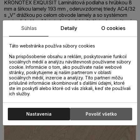
KRONOTEX EXQUISIT Laminátová podlaha s hrúbkou 8
mm a šírkou lamely 193 mm , oderuvzdornej triedy AC4/32
s „V“ drážkou po celom obvode lamely a so systémom
spoja click. Umožňuje jednoduchú inštaláciu. Laminátová
podlaha vhodná do domácnosti a vzhľadom na jej vysokú
Súhlas
Detaily
O cookies
kvalitu, môže byť namontovaná hocikde. Laminátová
podlaha sa často používa v komerčných priestoroch,
Táto webstránka používa súbory cookies
vrátane hotelov, reštaurácii, kanceláriách a obchodoch.
Na prispôsobenie obsahu a reklám, poskytovanie funkcií
sociálnych médií a analýzu návštevnosti používame súbory
cookie. Informácie o tom, ako používate naše webové
stránky, poskytujeme aj našim partnerom v oblasti
sociálnych médií, inzercie a analýzy. Títo partneri môžu
príslušné informácie skombinovať s ďalšími údajmi, ktoré
ste im poskytli alebo ktoré od vás získali, keď ste používali
ich služby.
Nastavenia
Povoliť všetko