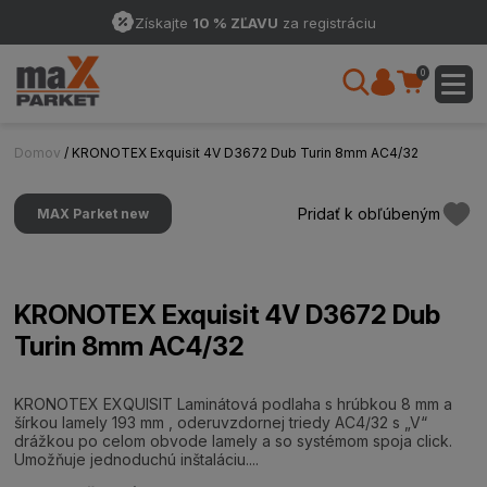
Získajte
10 % ZĽAVU
za registráciu
0
Domov
/ KRONOTEX Exquisit 4V D3672 Dub Turin 8mm AC4/32
Pridať k obľúbeným
MAX Parket new
KRONOTEX Exquisit 4V D3672 Dub
Turin 8mm AC4/32
KRONOTEX EXQUISIT Laminátová podlaha s hrúbkou 8 mm a
šírkou lamely 193 mm , oderuvzdornej triedy AC4/32 s „V“
drážkou po celom obvode lamely a so systémom spoja click.
Umožňuje jednoduchú inštaláciu....