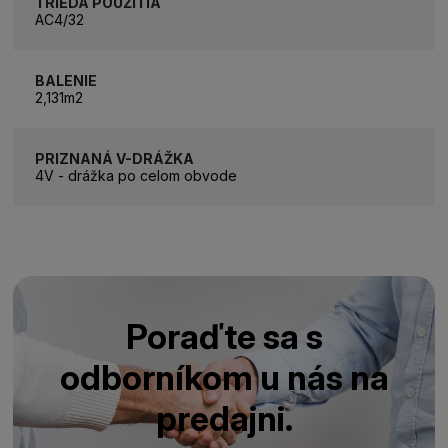
TRIEDA POUŽITIA
AC4/32
BALENIE
2,131m2
PRIZNANÁ V-DRÁŽKA
4V - drážka po celom obvode
Poraďte sa s
odborníkom u nás na
predajni.