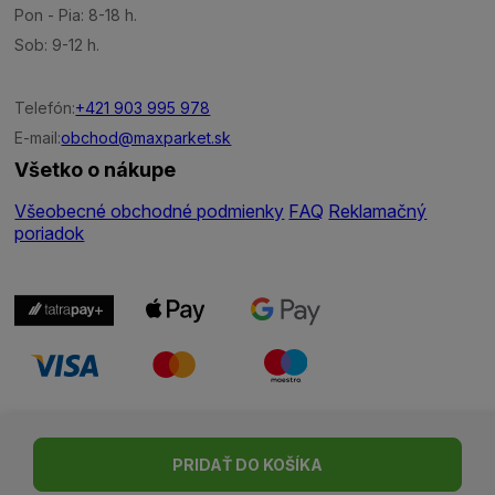
Pon - Pia: 8-18 h.
Sob: 9-12 h.
Telefón:
+421 903 995 978
E-mail:
obchod@maxparket.sk
Všetko o nákupe
Všeobecné obchodné podmienky
FAQ
Reklamačný
poriadok
Nastavenie cookies
| © Všetky práva vyhradené | Made with ♥
PRIDAŤ DO KOŠÍKA
by
Madviso