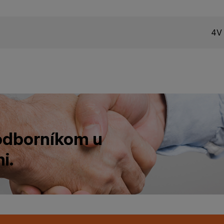
4V 
 odborníkom u
i.