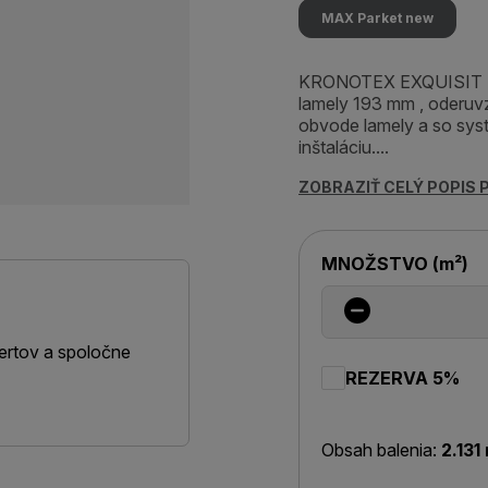
MAX Parket new
KRONOTEX EXQUISIT La
lamely 193 mm , oderuv
obvode lamely a so sys
inštaláciu....
ZOBRAZIŤ CELÝ POPIS
MNOŽSTVO
(
m²
)
ertov a spoločne
REZERVA 5%
Obsah balenia:
2.131