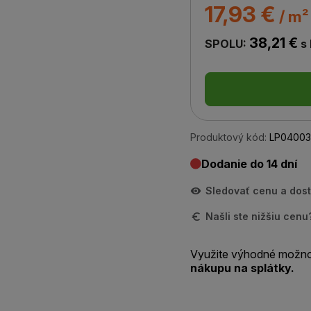
17,93 €
/ m²
38,21 €
SPOLU:
s
Produktový kód:
LP04003
Dodanie do 14 dní
Sledovať cenu a dos
Našli ste nižšiu cen
Využite výhodné možno
nákupu na splátky.