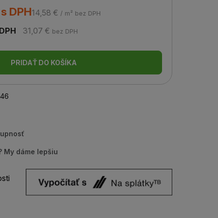
 s DPH
14,58 €
/ m² bez DPH
 DPH
31,07 €
bez DPH
PRIDAŤ DO KOŠÍKA
46
tupnosť
u? My dáme lepšiu
sti