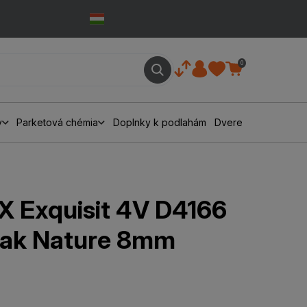
0
y
Parketová chémia
Doplnky k podlahám
Dvere
 Exquisit 4V D4166
Oak Nature 8mm