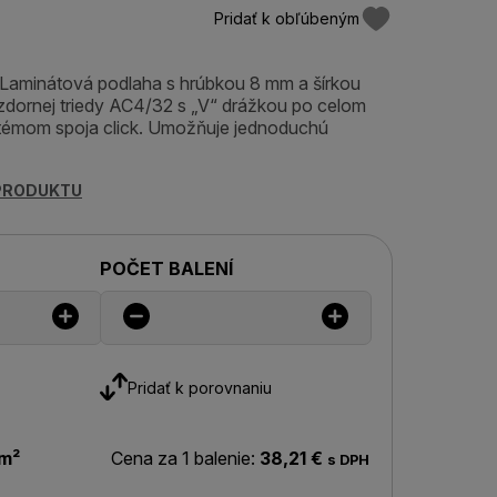
Pridať k obľúbeným
minátová podlaha s hrúbkou 8 mm a šírkou
zdornej triedy AC4/32 s „V“ drážkou po celom
témom spoja click. Umožňuje jednoduchú
 PRODUKTU
POČET BALENÍ
Pridať k porovnaniu
 m²
Cena za 1 balenie:
38,21 €
s DPH