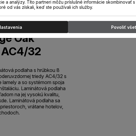
cie a analýzy. Títo partneri môžu príslušné informácie skombinovať s 
oré od vás získali, keď ste používali ich služby.
xquisit 4V
Nastavenia
Povoliť vše
ige Oak
 AC4/32
tová podlaha s hrúbkou 8
oderuvzdornej triedy AC4/32 s
 lamely a so systémom spoja
nštaláciu. Laminátová podlaha
dom na jej vysokú kvalitu,
de. Laminátová podlaha sa
riestoroch, vrátane hotelov,
bchodoch.