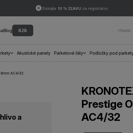
Získajte
10 % ZĽAVU
za registráciu
ňa
Blog
B2B
rkety
Akustické panely
Parketové lišty
Podložky pod parket
re 8mm AC4/32
KRONOTEX
Prestige 
AC4/32
hlivo a