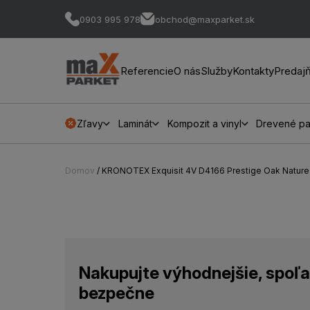
0903 995 978
obchod@maxparket.sk
Referencie
O nás
Služby
Kontakty
Predaj
Zľavy
Laminát
Kompozit a vinyl
Drevené pa
Domov
/ KRONOTEX Exquisit 4V D4166 Prestige Oak Natu
Nakupujte výhodnejšie, spoľa
bezpečne