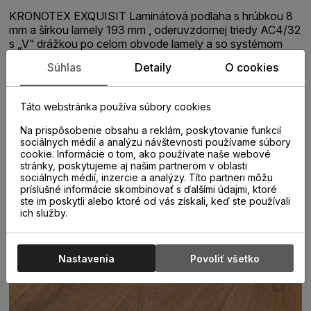
KRONOTEX EXQUISIT Laminátová podlaha s hrúbkou 8
mm a šírkou lamely 193 mm , oderuvzdornej triedy AC4/32
s „V“ drážkou po celom obvode lamely a so systémom
spoja click. Umožňuje jednoduchú inštaláciu. Laminátová
Súhlas
Detaily
O cookies
podlaha vhodná do domácnosti a vzhľadom na jej vysokú
kvalitu, môže byť namontovaná hocikde. Laminátová
podlaha sa často používa v komerčných priestoroch,
Táto webstránka používa súbory cookies
vrátane hotelov, reštaurácii, kanceláriách a obchodoch.
Na prispôsobenie obsahu a reklám, poskytovanie funkcií
sociálnych médií a analýzu návštevnosti používame súbory
cookie. Informácie o tom, ako používate naše webové
stránky, poskytujeme aj našim partnerom v oblasti
sociálnych médií, inzercie a analýzy. Títo partneri môžu
príslušné informácie skombinovať s ďalšími údajmi, ktoré
ste im poskytli alebo ktoré od vás získali, keď ste používali
ich služby.
Nastavenia
Povoliť všetko