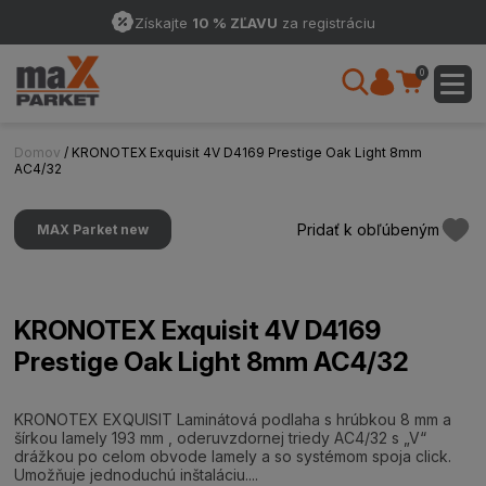
Získajte
10 % ZĽAVU
za registráciu
0
Domov
/ KRONOTEX Exquisit 4V D4169 Prestige Oak Light 8mm
AC4/32
Pridať k obľúbeným
MAX Parket new
KRONOTEX Exquisit 4V D4169
Prestige Oak Light 8mm AC4/32
KRONOTEX EXQUISIT Laminátová podlaha s hrúbkou 8 mm a
šírkou lamely 193 mm , oderuvzdornej triedy AC4/32 s „V“
drážkou po celom obvode lamely a so systémom spoja click.
Umožňuje jednoduchú inštaláciu....