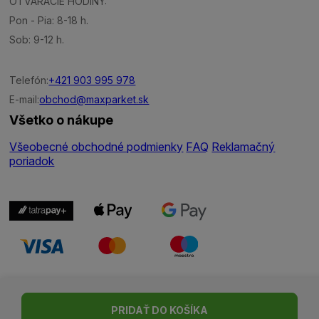
OTVÁRACIE HODINY:
Pon - Pia: 8-18 h.
Sob: 9-12 h.
Telefón:
+421 903 995 978
E-mail:
obchod@maxparket.sk
Všetko o nákupe
Všeobecné obchodné podmienky
FAQ
Reklamačný
poriadok
Nastavenie cookies
| © Všetky práva vyhradené | Made with ♥
PRIDAŤ DO KOŠÍKA
by
Madviso