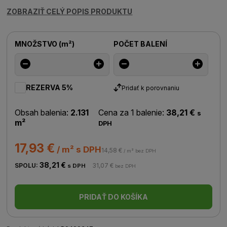
ZOBRAZIŤ CELÝ POPIS PRODUKTU
MNOŽSTVO
(
m²
)
POČET BALENÍ
REZERVA 5%
Pridať k porovnaniu
Obsah balenia:
2.131
Cena za 1 balenie:
38,21 €
s
m²
DPH
17,93 €
/ m² s DPH
14,58 €
/ m² bez DPH
38,21 €
SPOLU:
31,07 €
s DPH
bez DPH
PRIDAŤ DO KOŠÍKA