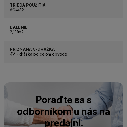
TRIEDA POUŽITIA
AC4/32
BALENIE
2,131m2
PRIZNANÁ V-DRÁŽKA
4V - drážka po celom obvode
Poraďte sa s
odborníkom u nás na
predajni.