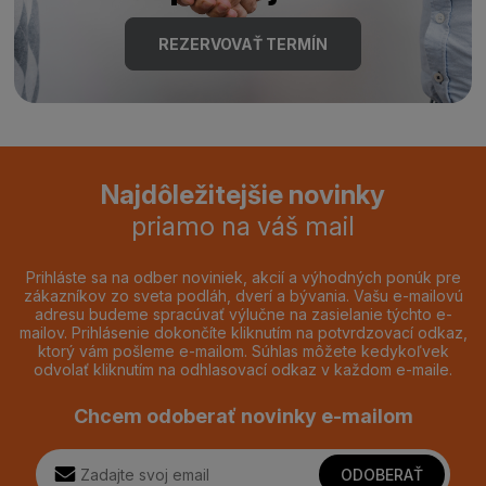
REZERVOVAŤ TERMÍN
Najdôležitejšie novinky
priamo na váš mail
Prihláste sa na odber noviniek, akcií a výhodných ponúk pre
zákazníkov zo sveta podláh, dverí a bývania. Vašu e-mailovú
adresu budeme spracúvať výlučne na zasielanie týchto e-
mailov. Prihlásenie dokončíte kliknutím na potvrdzovací odkaz,
ktorý vám pošleme e-mailom. Súhlas môžete kedykoľvek
odvolať kliknutím na odhlasovací odkaz v každom e-maile.
Chcem odoberať novinky e-mailom
ODOBERAŤ