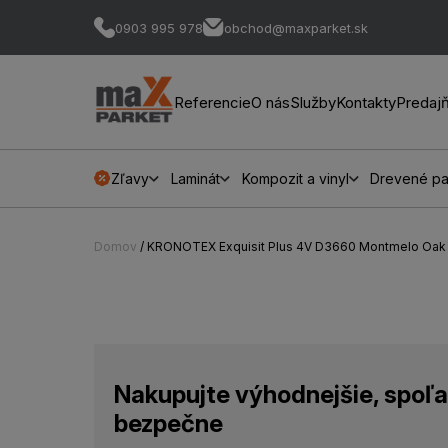
0903 995 978
obchod@maxparket.sk
Referencie
O nás
Služby
Kontakty
Predaj
Zľavy
Laminát
Kompozit a vinyl
Drevené pa
Domov
/ KRONOTEX Exquisit Plus 4V D3660 Montmelo Oa
Nakupujte výhodnejšie, spoľa
bezpečne