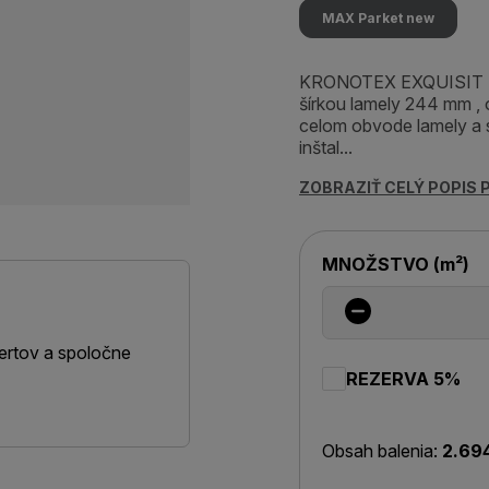
MAX Parket new
KRONOTEX EXQUISIT PL
šírkou lamely 244 mm ,
celom obvode lamely a 
inštal...
ZOBRAZIŤ CELÝ POPIS
MNOŽSTVO
(
m²
)
ertov a spoločne
REZERVA 5%
Obsah balenia:
2.69