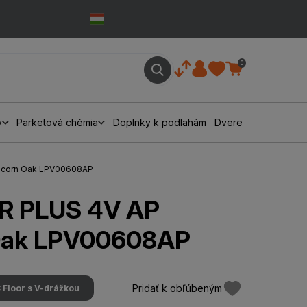
0
y
Parketová chémia
Doplnky k podlahám
Dvere
pcorn Oak LPV00608AP
R PLUS 4V AP
Oak LPV00608AP
Pridať k obľúbeným
 Floor s V-drážkou