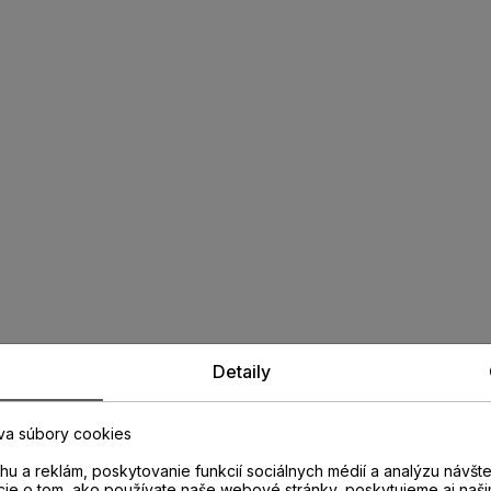
Detaily
va súbory cookies
u a reklám, poskytovanie funkcií sociálnych médií a analýzu návšt
cie o tom, ako používate naše webové stránky, poskytujeme aj naši