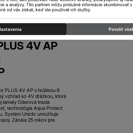
cie a analýzy. Títo partneri môžu príslušné informácie skombinovať s 
oré od vás získali, keď ste používali ich služby.
Nastavenia
Povoliť vše
PLUS 4V AP
k
P
or PLUS 4V AP s hrúbkou 8
ý vzhľad so 4V drážkou, ktorá
j lamely Oderová trieda
sť, technológia Aqua Protect
u. Systém Uniclic umožňuje
spoj. Záruka 25 rokov pre