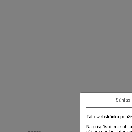
Súhlas
Táto webstránka použí
Na prispôsobenie obsah
súbory cookie. Informá