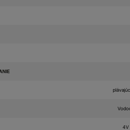
ANIE
plávajú
Vodoo
4V 