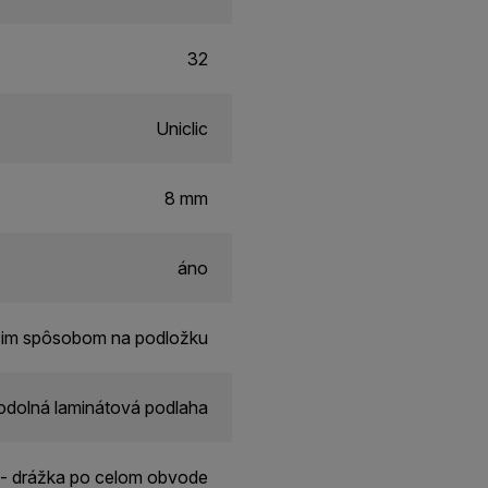
32
Uniclic
8 mm
áno
cim spôsobom na podložku
dolná laminátová podlaha
- drážka po celom obvode