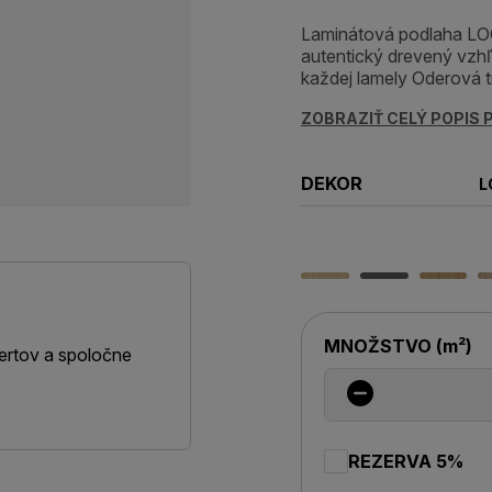
Laminátová podlaha LO
autentický drevený vzhľ
každej lamely Oderová t
ZOBRAZIŤ CELÝ POPIS
DEKOR
L
MNOŽSTVO
(
m²
)
ertov a spoločne
REZERVA 5%