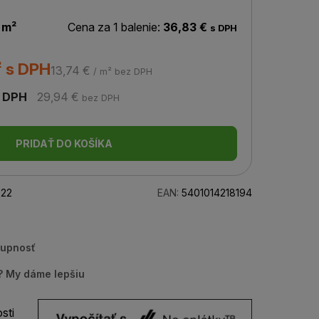
 m²
Cena za 1 balenie:
36,83 €
s DPH
² s DPH
13,74 €
/ m² bez DPH
 DPH
29,94 €
bez DPH
PRIDAŤ DO KOŠÍKA
22
EAN:
5401014218194
tupnosť
u? My dáme lepšiu
sti