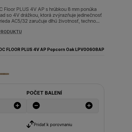
C Floor PLUS 4V AP s hrúbkou 8 mm ponúka
ad so 4V drážkou, ktorá zvýrazňuje jedinečnosť
rieda AC5/32 zaručuje dlhú životnosť, techno...
 PRODUKTU
OC FLOOR PLUS 4V AP Popcorn Oak LPV00608AP
POČET BALENÍ
Pridať k porovnaniu