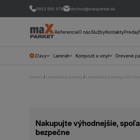
0903 995 978
obchod@maxparket.sk
Referencie
O nás
Služby
Kontakty
Predaj
Zľavy
Laminát
Kompozit a vinyl
Drevené pa
Domov
/
Laminátové parkety
/
Laminátové parkety LOC Floo
Nakupujte výhodnejšie, spoľa
bezpečne