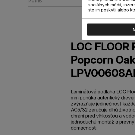
POPIS
sociálnych médií, inzer
ste im poskytli alebo kt
LOC FLOOR 
Popcorn Oa
LPV00608A
Laminátová podlaha LOC Flo
mm ponúka autentický dreven
zvýrazňuje jedinečnosť každe
AC5/32 zaručuje dlhú životno
chráni pred vlhkosťou a vodo
jednoduchú montáž a prevný 
domácnosti.