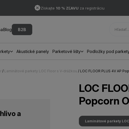
Získajte
10 % ZĽAVU
za registráciu
ňa
Blog
B2B
rkety
Akustické panely
Parketové lišty
Podložky pod parket
r
/
Laminátové parkety LOC Floor s V-drážkou
/ LOC FLOOR PLUS 4V AP Po
LOC FLOO
Popcorn 
hlivo a
Laminátové parkety LOC