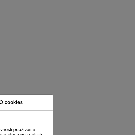
O cookies
evnosti používame
m partnerom v oblasti