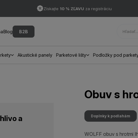
Získajte
10 % ZĽAVU
za registráciu
ňa
Blog
B2B
rkety
Akustické panely
Parketové lišty
Podložky pod parket
Obuv s hr
Doplnky k podlahám
hlivo a
WOLFF obuv s hrotmi Ih