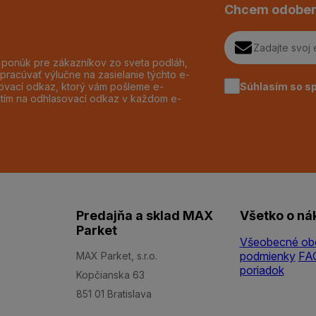
Chcem odober
h ponúk pre zákazníkov zo sveta podláh,
pracúvať výlučne na zasielanie týchto e-
Súhlasím so s
dzovací odkaz, ktorý vám pošleme e-
utím na odhlasovací odkaz v každom e-
Predajňa a sklad MAX
Všetko o ná
Parket
Všeobecné ob
podmienky
FA
MAX Parket, s.r.o.
poriadok
Kopčianska 63
851 01 Bratislava