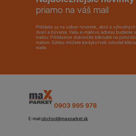
priamo na váš mail
Prihláste sa na odber noviniek, akcií a výhodnýc
dverí a bývania. Vašu e-mailovú adresu budeme s
mailov. Prihlásenie dokončíte kliknutím na potvr
mailom. Súhlas môžete kedykoľvek odvolať klikn
maile.
0903 995 978
E-mail:
obchod@maxparket.sk