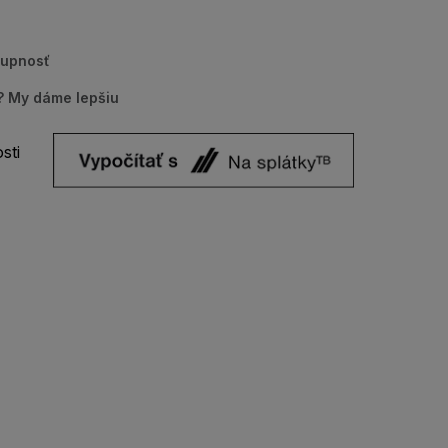
tupnosť
u? My dáme lepšiu
sti