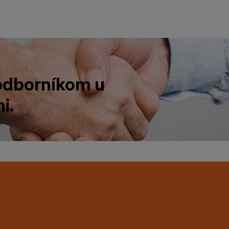
 odborníkom u
i.