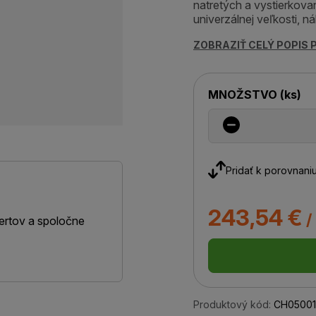
natretých a vystierkov
univerzálnej veľkosti, n
ZOBRAZIŤ CELÝ POPIS
MNOŽSTVO
(
ks
)
Pridať k porovnani
243,54 €
/
ertov a spoločne
Produktový kód:
CH05001