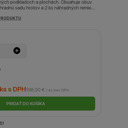
aných podkladoch a plochách. Obsahuje obuv
áhradnú sadu hrotov a 2 ks náhradných remie...
 PRODUKTU
u
 ks s DPH
198,00 €
/ ks bez DPH
PRIDAŤ DO KOŠÍKA
51