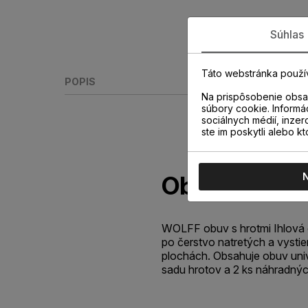
Súhlas
Táto webstránka použí
POPIS
Na prispôsobenie obsah
súbory cookie. Informá
sociálnych médií, inzer
ste im poskytli alebo kt
Obuv s hrot
WOLFF obuv s hrotmi Ihlová
po čerstvo natretých a vyst
plochách. Obsahuje obuv univ
sadu hrotov a 2 ks náhradný