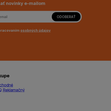
ať novinky e-mailom
ODOBERAŤ
pracovaním
osobných údajov
kupe
chodné
Q
Reklamačný