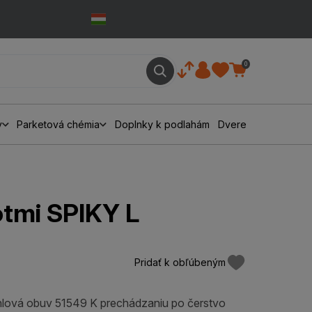
0
y
Parketová chémia
Doplnky k podlahám
Dvere
otmi SPIKY L
Pridať k obľúbeným
lová obuv 51549 K prechádzaniu po čerstvo