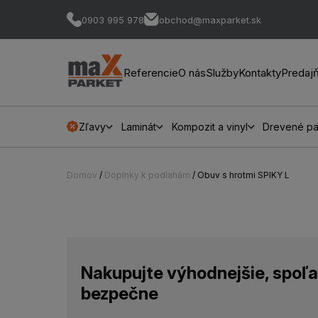
0903 995 978
obchod@maxparket.sk
Referencie
O nás
Služby
Kontakty
Predaj
Zľavy
Laminát
Kompozit a vinyl
Drevené pa
Domov
/
Doplnky k podlahám
/ Obuv s hrotmi SPIKY L
Nakupujte výhodnejšie, spoľa
bezpečne