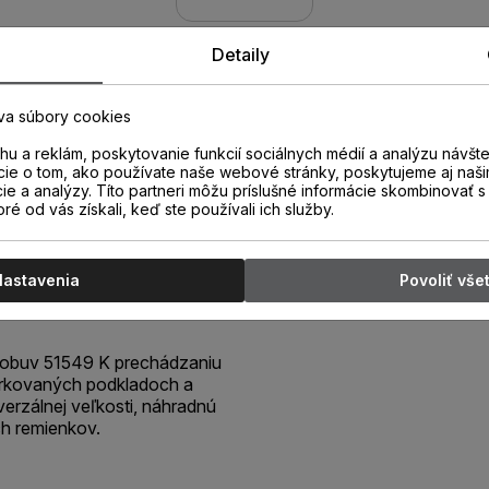
Detaily
va súbory cookies
u a reklám, poskytovanie funkcií sociálnych médií a analýzu návšt
cie o tom, ako používate naše webové stránky, poskytujeme aj naši
cie a analýzy. Títo partneri môžu príslušné informácie skombinovať s 
oré od vás získali, keď ste používali ich služby.
mi SPIKY L
Nastavenia
Povoliť vše
 obuv 51549 K prechádzaniu
ierkovaných podkladoch a
erzálnej veľkosti, náhradnú
ch remienkov.