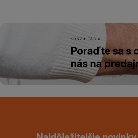
KONZULTÁCIA
Poraďte sa s
nás na predajn
Najdôležitejšie novinky