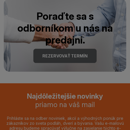
Poraďte sa s
odborníkom u nás na
predajni.
REZERVOVAŤ TERMÍN
Najdôležitejšie novinky
priamo na váš mail
Prihláste sa na odber noviniek, akcií a výhodných ponúk pre
zákazníkov zo sveta podláh, dverí a bývania. Vašu e-mailovú
adresu budeme spracúvať výlučne na zasielanie týchto e-