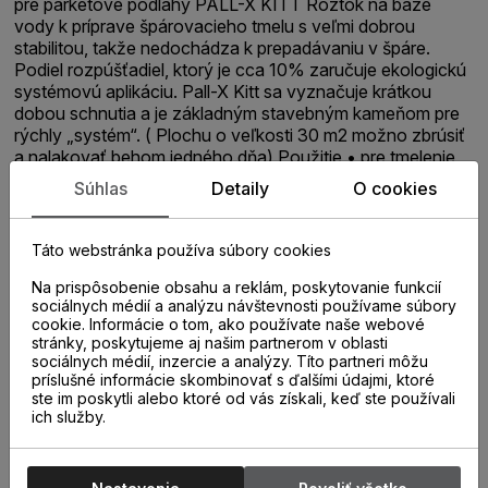
pre parketové podlahy PALL-X KITT Roztok na báze
vody k príprave špárovacieho tmelu s veľmi dobrou
stabilitou, takže nedochádza k prepadávaniu v špáre.
Podiel rozpúšťadiel, ktorý je cca 10% zaručuje ekologickú
systémovú aplikáciu. Pall-X Kitt sa vyznačuje krátkou
dobou schnutia a je základným stavebným kameňom pre
rýchly „systém“. ( Plochu o veľkosti 30 m2 možno zbrúsiť
a nalakovať behom jedného dňa) Použitie • pre tmelenie
brúsených parketových a drevených podláh podlahovým
Súhlas
Detaily
O cookies
vykurovaním Vlastnosti • farebne neutrálny • krátka doba
schnutia • ľahko spracovateľný • pachovo neutrálny, ale
treba zabezpečiť dobré vetranie Spotreba 50 – 100ml/m2
Táto webstránka používa súbory cookies
Na prispôsobenie obsahu a reklám, poskytovanie funkcií
sociálnych médií a analýzu návštevnosti používame súbory
cookie. Informácie o tom, ako používate naše webové
stránky, poskytujeme aj našim partnerom v oblasti
sociálnych médií, inzercie a analýzy. Títo partneri môžu
príslušné informácie skombinovať s ďalšími údajmi, ktoré
ste im poskytli alebo ktoré od vás získali, keď ste používali
ich služby.