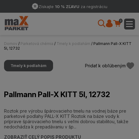
Získajte
10 % ZĽAVU
za registráciu
0
Domov
/
Parketová chémia
/
Tmely k podlahám
/ Pallmann Pall-X KITT
5l, 12732
Pridať k obľúbeným
Tmely k podlahám
Pallmann Pall-X KITT 5l, 12732
Roztok pre výrobu špárovacieho tmelu na vodnej báze pre
parketové podlahy PALL-X KITT Roztok na báze vody k
príprave špárovacieho tmelu s veľmi dobrou stabilitou, takže
nedochádza k prepadávaniu v šp...
ZOBRAZIŤ CELÝ POPIS PRODUKTU