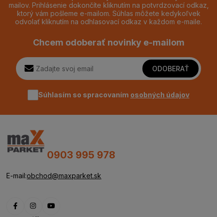
mailov. Prihlásenie dokončíte kliknutím na potvrdzovací odkaz,
ktorý vám pošleme e-mailom. Súhlas môžete kedykoľvek
odvolať kliknutím na odhlasovací odkaz v každom e-maile.
Chcem odoberať novinky e-mailom
ODOBERAŤ
Súhlasím so spracovaním
osobných údajov
0903 995 978
E-mail:
obchod@maxparket.sk