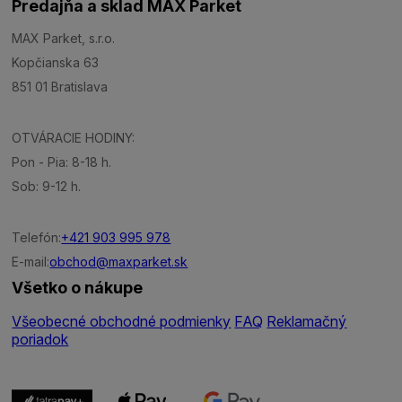
Predajňa a sklad MAX Parket
MAX Parket, s.r.o.
Kopčianska 63
851 01 Bratislava
OTVÁRACIE HODINY:
Pon - Pia: 8-18 h.
Sob: 9-12 h.
Telefón:
+421 903 995 978
E-mail:
obchod@maxparket.sk
Všetko o nákupe
Všeobecné obchodné podmienky
FAQ
Reklamačný
poriadok