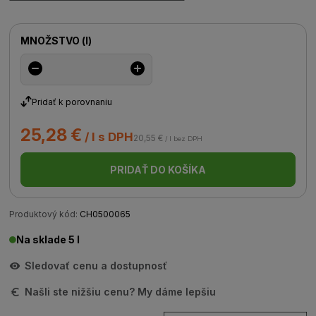
MNOŽSTVO
(
l
)
Pridať k porovnaniu
25,28 €
/ l s DPH
20,55 €
/ l bez DPH
PRIDAŤ DO KOŠÍKA
Produktový kód:
CH0500065
Na sklade 5 l
Sledovať cenu a dostupnosť
Našli ste nižšiu cenu? My dáme lepšiu