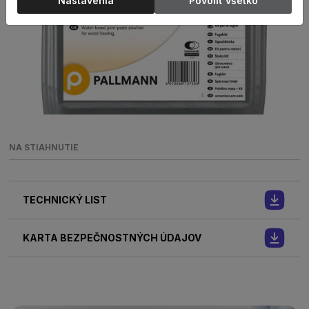
Nastavenia
Povoliť všetko
NA STIAHNUTIE
TECHNICKÝ LIST
KARTA BEZPEČNOSTNÝCH ÚDAJOV