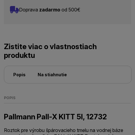
Doprava
zadarmo
od 500€
Zistite viac o vlastnostiach
produktu
Popis
Na stiahnutie
POPIS
Pallmann Pall-X KITT 5l, 12732
Roztok pre výrobu špárovacieho tmelu na vodnej báze